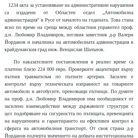
1234 акта за установяване на административни нарушения
са издадени от Областен отдел „Автомобилна
администрация“ в Русе от началото на годината. Това стана
ясно по време на среща между областния управител проф.
д.н. Любомир Владимиров, неговия заместник д-р Валери
Йорданов и началника на автомобилната администрация в
крайдунавския град инж. Венцислав Шахънов.
По наказателните постановления в реално време са
платени близо 224 000 евро. Проверките акцентират върху
пътния травматизъм по пътните артерии. Засилен е
контролът върху техническата изправност на товарните
автомобили и автобусите, превозващи пътници. По думите
на проф. д.н. Любомир Владимиров има необходимост от
засилено взаимодействие между държавните структури с
цел подобряване на сигурността по пътищата, превенцията
на нарушенията и гарантирането на ефективен контрол в
сферата на автомобилния транспорт. От своя страна д-р
Йорданов подчерта значението на добрата институционална