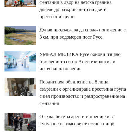
фентанил в двор на детска градина
доведе до разкриването на двете
престъпни групи
Дунав продължава да спада- понижение с
3 см. при водомерен пост Русе.
УМБАЛ МЕДИКА Русе обнови изцяло
отделението си по Анестезиология и
интензивно лечение
Повдигнаха обвинение на 8 лица,
свързани с организирана престъпна група
с цел производство и разпространение на
фентанил
От хвалбите за арести и преписки за
купуване на гласове не остана нищо