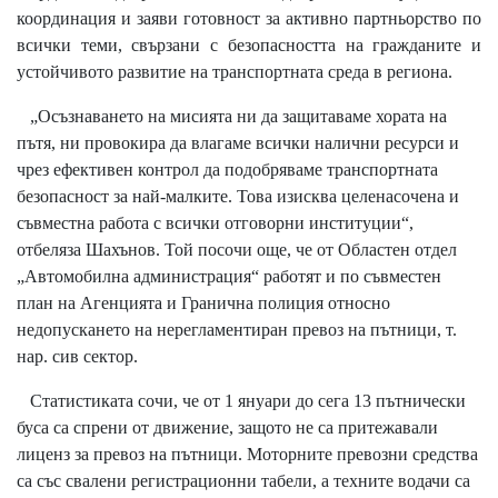
координация и заяви готовност за активно партньорство по
всички теми, свързани с безопасността на гражданите и
устойчивото развитие на транспортната среда в региона.
„Осъзнаването на мисията ни да защитаваме хората на
пътя, ни провокира да влагаме всички налични ресурси и
чрез ефективен контрол да подобряваме транспортната
безопасност за най-малките. Това изисква целенасочена и
съвместна работа с всички отговорни институции“,
отбеляза Шахънов. Той посочи още, че от Областен отдел
„Автомобилна администрация“ работят и по съвместен
план на Агенцията и Гранична полиция относно
недопускането на нерегламентиран превоз на пътници, т.
нар. сив сектор.
Статистиката сочи, че от 1 януари до сега 13 пътнически
буса са спрени от движение, защото не са притежавали
лиценз за превоз на пътници. Моторните превозни средства
са със свалени регистрационни табели, а техните водачи са