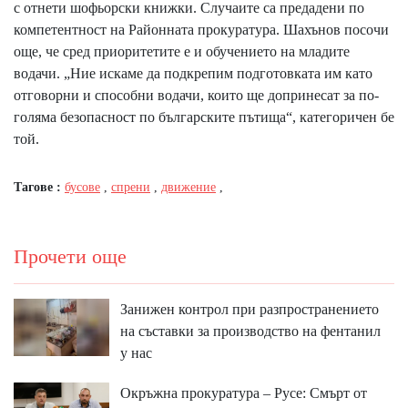
с отнети шофьорски книжки. Случаите са предадени по
компетентност на Районната прокуратура. Шахънов посочи
още, че сред приоритетите е и обучението на младите
водачи. „Ние искаме да подкрепим подготовката им като
отговорни и способни водачи, които ще допринесат за по-
голяма безопасност по българските пътища“, категоричен бе
той.
Тагове :
бусове
,
спрени
,
движение
,
Прочети още
Занижен контрол при разпространението
на съставки за производство на фентанил
у нас
Окръжна прокуратура – Русе: Смърт от