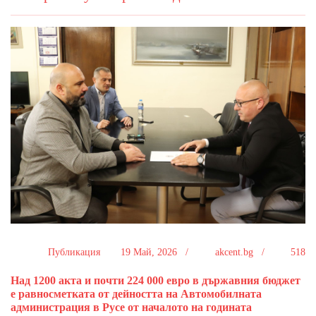
Публикация
19 Май, 2026 /
akcent.bg /
518
Над 1200 акта и почти 224 000 евро в държавния бюджет
е равносметката от дейността на Автомобилната
администрация в Русе от началото на годината