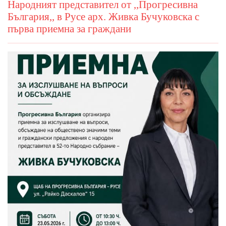
Народният представител от ,,Прогресивна
България,, в Русе арх. Живка Бучуковска с
първа приемна за граждани