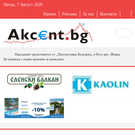
Петък, 7 Август 2026
Начало
Реклама
За нас
Контакти
Народният представител от ,,Прогресивна България,, в Русе арх. Живка
Бучуковска с първа приемна за граждани