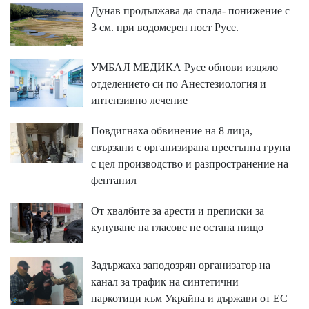
Дунав продължава да спада- понижение с
3 см. при водомерен пост Русе.
УМБАЛ МЕДИКА Русе обнови изцяло
отделението си по Анестезиология и
интензивно лечение
Повдигнаха обвинение на 8 лица,
свързани с организирана престъпна група
с цел производство и разпространение на
фентанил
От хвалбите за арести и преписки за
купуване на гласове не остана нищо
Задържаха заподозрян организатор на
канал за трафик на синтетични
наркотици към Украйна и държави от ЕС