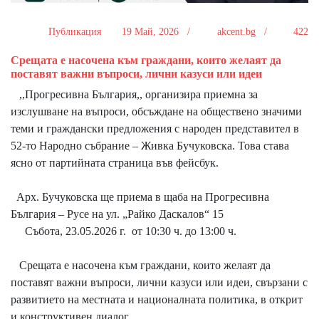
Публикация
19 Май, 2026 /
akcent.bg /
422
Срещата е насочена към граждани, които желаят да
поставят важни въпроси, лични казуси или идеи
,,Прогресивна България,, организира приемна за
изслушване на въпроси, обсъждане на обществено значими
теми и граждански предложения с народен представител в
52-то Народно събрание – Живка Бучуковска. Това става
ясно от партийната страница във фейсбук.
Арх. Бучуковска ще приема в щаба на Прогресивна
България – Русе на
ул. „Райко Даскалов“ 15
Събота, 23.05.2026 г. о
т 10:30 ч. до 13:00 ч.
Срещата е насочена към граждани, които желаят да
поставят важни въпроси, лични казуси или идеи, свързани с
развитието на местната и националната политика, в открит
и конструктивен диалог.