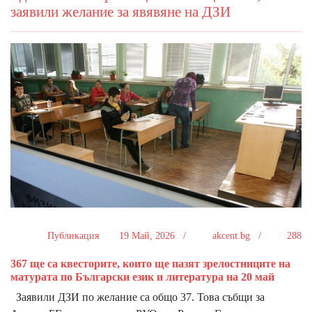
заявили желание за явявяне на ДЗИ
Публикация
19 Май, 2026 /
akcent.bg /
288
367 ще са квесторите, които ще пазят зрелостниците на
матурата по Български език и литература на 20 май
Заявили ДЗИ по желание са общо 37. Това събщи за