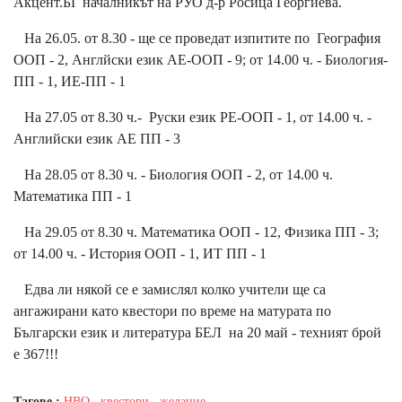
Акцент.БГ началникът на РУО д-р Росица Георгиева.
На 26.05. от 8.30 - ще се проведат изпитите по География
ООП - 2, Англйски език АЕ-ООП - 9; от 14.00 ч. - Биология-
ПП - 1, ИЕ-ПП - 1
На 27.05 от 8.30 ч.- Руски език РЕ-ООП - 1, от 14.00 ч. -
Английски език АЕ ПП - 3
На 28.05 от 8.30 ч. - Биология ООП - 2, от 14.00 ч.
Математика ПП - 1
На 29.05 от 8.30 ч. Математика ООП - 12, Физика ПП - 3;
от 14.00 ч. - История ООП - 1, ИТ ПП - 1
Едва ли някой се е замислял колко учители ще са
ангажирани като квестори по време на матурата по
Български език и литература БЕЛ на 20 май - техният брой
е 367!!!
Тагове :
НВО
,
квестори
,
желание
,