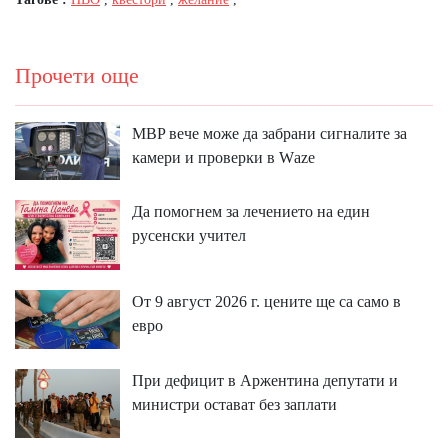
Прочети още
MBP вeчe мoжe дa зaбpaни cигнaлитe зa
ĸaмepи и пpoвepĸи в Wаzе
Да помогнем за лечението на един
русенски учител
От 9 август 2026 г. цените ще са само в
евро
При дефицит в Аржентина депутати и
министри остават без заплати