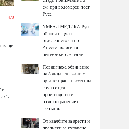
спада- понижение с 3
см. при водомерен пост
Русе.
/
478
УМБАЛ МЕДИКА Русе
обнови изцяло
отделението си по
илежащи
Анестезиология и
интензивно лечение
Повдигнаха обвинение
на 8 лица, свързани с
организирана престъпна
група с цел
“ и
производство и
ола“,
разпространение на
и
фентанил
От хвалбите за арести и
преписки за купуване