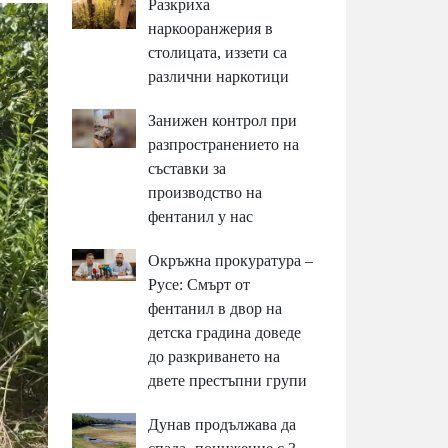
Разкриха
наркооранжерия в
столицата, иззети са
различни наркотици
Занижен контрол при
разпространението на
съставки за
производство на
фентанил у нас
Окръжна прокуратура –
Русе: Смърт от
фентанил в двор на
детска градина доведе
до разкриването на
двете престъпни групи
Дунав продължава да