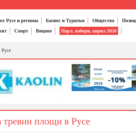
от Русе и региона
Бизнес и Туризъм
Общество
Позиц
вят
Спорт
Вицове
Парл. избори, април 2026
 Русе
 тревни площи в Русе