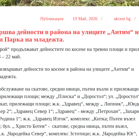
Публикация
19 Май, 2026 /
akcent.bg 
шва дейности в района на улиците „Антим“ и
 и Парка на младежта.
й“ продължават дейностите по косене на тревни площи и пр
 – 22 май.
звършват дейности по косене в района на улиците „Антим“ и
ладежта.
бслужване на скатове, средни ивици, пътни възли и прилежащи
прилежащи площи; между „Плиска“ и „Доростол“; ул. „Доростол
 скат, прилежащи площи; ж.к. „Здравец“, между „ Липник“, „Юнд
ер 2“; „Здравец Север 1“; „Здравец“ - между „Петрохан“, „Захар
Родина 1“; ж.к. „Здравец Изток“, комплекс „Китка; Пътен възел
 бул. „ Христо Ботев“ - скатове, средна ивица, пътен възел,
. „Чародейка Север“, комплекс 3стотици; ж.к. „Чародейка Юг“,