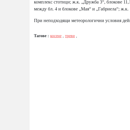
комплекс стотици; ж.к. „Дружба 3“, блокове 11,1
между бл. 4 и блокове „Мая“ и „Габриела“; ж.к.
При неподходящи метеорологични условия дейн
Тагове :
косене
,
треви
,