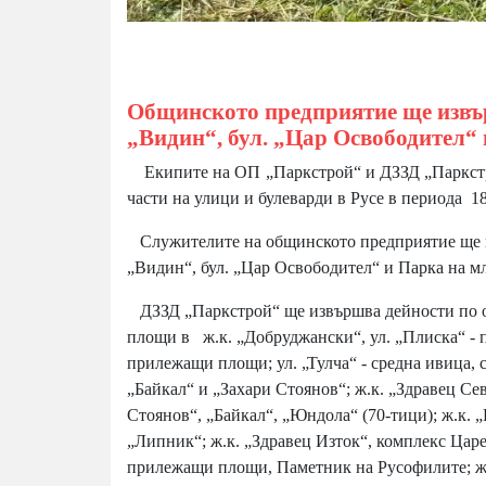
Общинското предприятие ще извър
„Видин“, бул. „Цар Освободител“
Екипите на ОП „Паркстрой“ и ДЗЗД „Паркстро
части на улици и булеварди в Русе в периода 18
Служителите на общинското предприятие ще и
„Видин“, бул. „Цар Освободител“ и Парка на м
ДЗЗД „Паркстрой“ ще извършва дейности по о
площи в ж.к. „Добруджански“, ул. „Плиска“ - 
прилежащи площи; ул. „Тулча“ - средна ивица,
„Байкал“ и „Захари Стоянов“; ж.к. „Здравец Сев
Стоянов“, „Байкал“, „Юндола“ (70-тици); ж.к. „
„Липник“; ж.к. „Здравец Изток“, комплекс Царе;
прилежащи площи, Паметник на Русофилите; ж.к