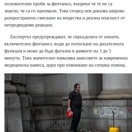
положителни проби за фентанил, въпреки че те не са
знаели, че са го приемали. Това според нея доказва широко
разпространено смесване на вещества и реална опасност от
непредвидими реакции.
Експертът предупреждават, че свръхдозата от опиати,
включително фентанил, води до потискане на дихателната
функция и може да бъде фатална в рамките на 3 до 5
минути. Това значително намалява шансовете за навременна
медицинска намеса, дори при повикване на спешна помощ.