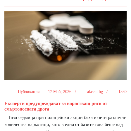
Публикация
17 Май, 2026 /
akcent.bg /
1380
Експерти предупреждават за нарастващ риск от
смъртоносната дрога
Тази седмица при полицейски акции бяха иззети различни
количества наркотици, като в една от базите това беше над