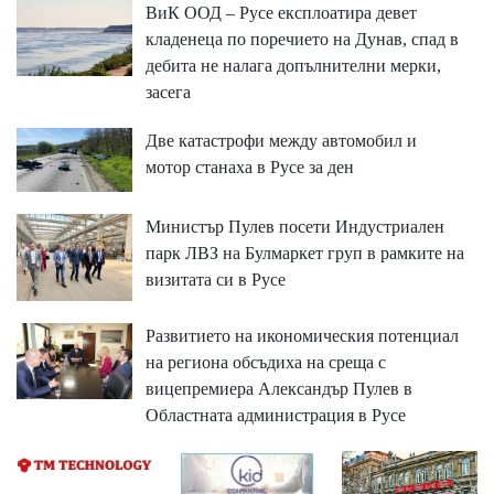
ВиК ООД – Русе експлоатира девет
кладенеца по поречието на Дунав, спад в
дебита не налага допълнителни мерки,
засега
Две катастрофи между автомобил и
мотор станаха в Русе за ден
Министър Пулев посети Индустриален
парк ЛВЗ на Булмаркет груп в рамките на
визитата си в Русе
Развитието на икономическия потенциал
на региона обсъдиха на среща с
вицепремиера Александър Пулев в
Областната администрация в Русе