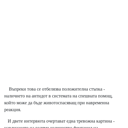
Въпреки това се отбелязва положителна стъпка -
наличието на антидот в системата на спешната помощ,
който може да бъде животоспасяващ при навременна
реакция.
И двете интервюта очертават една тревожна картина -
навлизането на голямо количество фентанил на