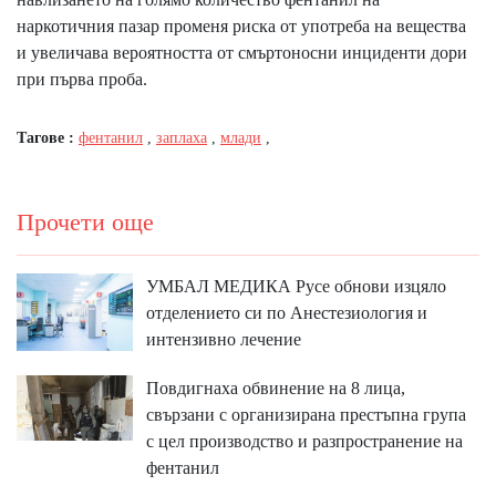
наркотичния пазар променя риска от употреба на вещества
и увеличава вероятността от смъртоносни инциденти дори
при първа проба.
Тагове :
фентанил
,
заплаха
,
млади
,
Прочети още
УМБАЛ МЕДИКА Русе обнови изцяло
отделението си по Анестезиология и
интензивно лечение
Повдигнаха обвинение на 8 лица,
свързани с организирана престъпна група
с цел производство и разпространение на
фентанил