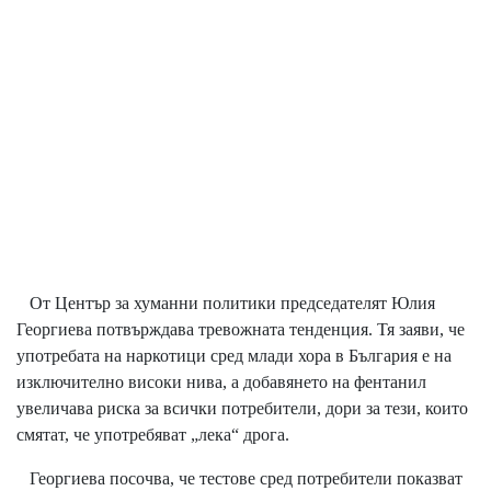
От Център за хуманни политики председателят Юлия
Георгиева потвърждава тревожната тенденция. Тя заяви, че
употребата на наркотици сред млади хора в България е на
изключително високи нива, а добавянето на фентанил
увеличава риска за всички потребители, дори за тези, които
смятат, че употребяват „лека“ дрога.
Георгиева посочва, че тестове сред потребители показват