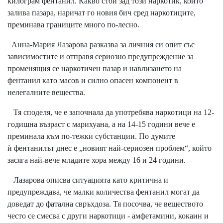
килограм фентанил. Какво стои зад този наркотик, който
залива пазара, наричат го новия бич сред наркотиците,
преминава границите много по-лесно.
Анна-Мария Лазарова разказва за личния си опит със
зависимостите и отправя сериозно предупреждение за
променящия се наркотичен пазар и навлизането на
фентанил като масов и силно опасен компонент в
нелегалните вещества.
Тя споделя, че е започнала да употребява наркотици на 12-
годишна възраст с марихуана, а на 14-15 години вече е
преминала към по-тежки субстанции. По думите
ѝ фентанилът днес е „новият най-сериозен проблем“, който
засяга най-вече младите хора между 16 и 24 години.
Лазарова описва ситуацията като критична и
предупреждава, че малки количества фентанил могат да
доведат до фатална свръхдоза. Тя посочва, че веществото
често се смесва с други наркотици - амфетамини, кокаин и