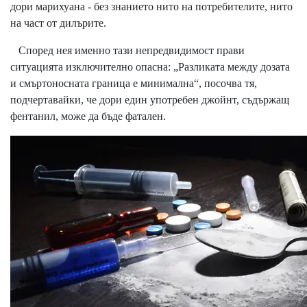
дори марихуана - без знанието нито на потребителите, нито
на част от дилърите.
Според нея именно тази непредвидимост прави
ситуацията изключително опасна: „Разликата между дозата
и смъртоносната граница е минимална“, посочва тя,
подчертавайки, че дори един употребен джойнт, съдържащ
фентанил, може да бъде фатален.