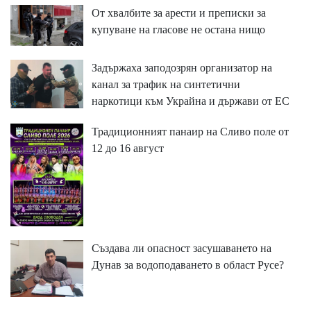
От хвалбите за арести и преписки за
купуване на гласове не остана нищо
Задържаха заподозрян организатор на
канал за трафик на синтетични
наркотици към Украйна и държави от ЕС
Традиционният панаир на Сливо поле от
12 до 16 август
Създава ли опасност засушаването на
Дунав за водоподаването в област Русе?