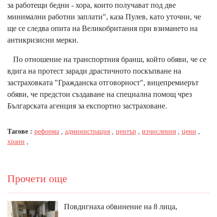
за работещи бедни - хора, които получават под две
минимални работни заплати", каза Пулев, като уточни, че
ще се следва опита на Великобритания при взимането на
антикризисни мерки.
По отношение на транспортния бранш, който обяви, че се
вдига на протест заради драстичното поскъпване на
застраховката "Гражданска отговорност", вицепремиерът
обяви, че предстои създаване на специална помощ чрез
Българската агенция за експортно застраховане.
Тагове :
реформа
,
администрация
,
център
,
изчисления
,
цени
,
храни
,
Прочети още
Повдигнаха обвинение на 8 лица,