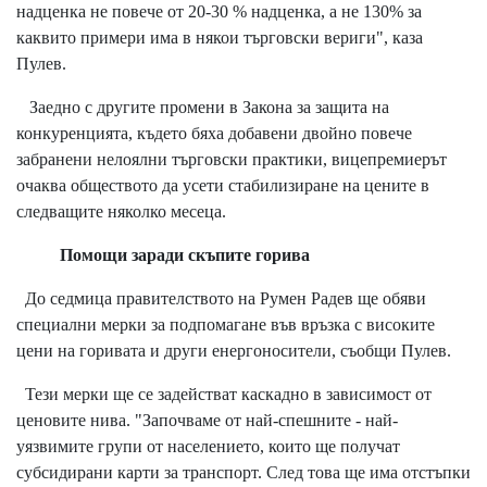
надценка не повече от 20-30 % надценка, а не 130% за
каквито примери има в някои търговски вериги", каза
Пулев.
Заедно с другите промени в Закона за защита на
конкуренцията, където бяха добавени двойно повече
забранени нелоялни търговски практики, вицепремиерът
очаква обществото да усети стабилизиране на цените в
следващите няколко месеца.
Помощи заради скъпите горива
До седмица правителството на Румен Радев ще обяви
специални мерки за подпомагане във връзка с високите
цени на горивата и други енергоносители, съобщи Пулев.
Тези мерки ще се задействат каскадно в зависимост от
ценовите нива. "Започваме от най-спешните - най-
уязвимите групи от населението, които ще получат
субсидирани карти за транспорт. След това ще има отстъпки