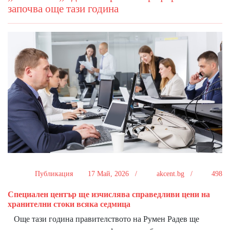
започва още тази година
Публикация
17 Май, 2026 /
akcent.bg /
498
Специален център ще изчислява справедливи цени на
хранителни стоки всяка седмица
Още тази година правителството на Румен Радев ще