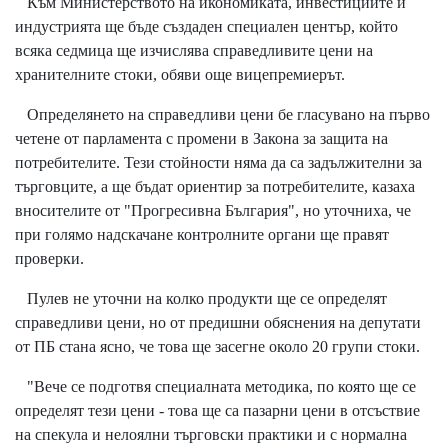
Към Министерството на икономиката, инвестициите и
индустрията ще бъде създаден специален център, който
всяка седмица ще изчислява справедливите цени на
хранителните стоки, обяви още вицепремиерът.
Определянето на справедливи цени бе гласувано на първо
четене от парламента с промени в Закона за защита на
потребителите. Тези стойности няма да са задължителни за
търговците, а ще бъдат ориентир за потребителите, казаха
вносителите от "Прогресивна България", но уточниха, че
при голямо надскачане контролните органи ще правят
проверки.
Пулев не уточни на колко продукти ще се определят
справедливи цени, но от предишни обяснения на депутати
от ПБ стана ясно, че това ще засегне около 20 групи стоки.
"Вече се подготвя специалната методика, по която ще се
определят тези цени - това ще са пазарни цени в отсъствие
на спекула и нелоялни търговски практики и с нормална