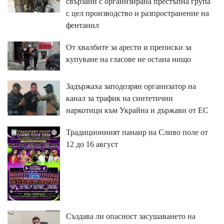
свързани с организирана престъпна група
с цел производство и разпространение на
фентанил
От хвалбите за арести и преписки за
купуване на гласове не остана нищо
Задържаха заподозрян организатор на
канал за трафик на синтетични
наркотици към Украйна и държави от ЕС
Традиционният панаир на Сливо поле от
12 до 16 август
Създава ли опасност засушаването на