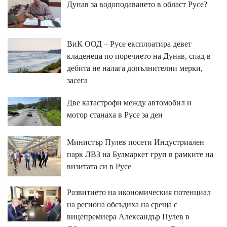
Дунав за водоподаването в област Русе?
ВиК ООД – Русе експлоатира девет
кладенеца по поречието на Дунав, спад в
дебита не налага допълнителни мерки,
засега
Две катастрофи между автомобил и
мотор станаха в Русе за ден
Министър Пулев посети Индустриален
парк ЛВЗ на Булмаркет груп в рамките на
визитата си в Русе
Развитието на икономическия потенциал
на региона обсъдиха на среща с
вицепремиера Александър Пулев в