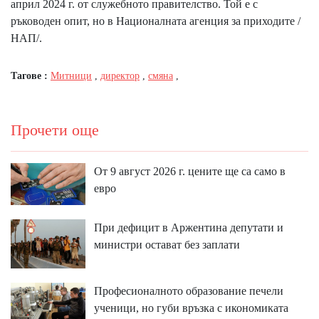
април 2024 г. от служебното правителство. Той е с
ръководен опит, но в Националната агенция за приходите /
НАП/.
Тагове :
Митници
,
директор
,
смяна
,
Прочети още
От 9 август 2026 г. цените ще са само в
евро
При дефицит в Аржентина депутати и
министри остават без заплати
Професионалното образование печели
ученици, но губи връзка с икономиката