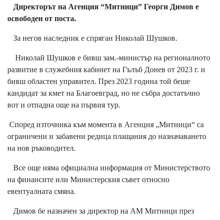
Директорът на Агенция “Митници” Георги Димов е
освободен от поста.
За негов наследник е спряган Николай Шушков.
Николай Шушков е бивш зам.-министър на регионалното
развитие в служебния кабинет на Гълъб Донев от 2023 г. и
бивш областен управител. През 2023 година той беше
кандидат за кмет на Благоевград, но не събра достатъчно
вот и отпадна още на първия тур.
Според източника към момента в Агенция „Митници“ са
ограничени и забавени редица плащания до назначаването
на нов ръководител.
Все още няма официална информация от Министерството
на финансите или Министерския съвет относно
евентуалната смяна.
Димов бе назначен за директор на АМ Митници през