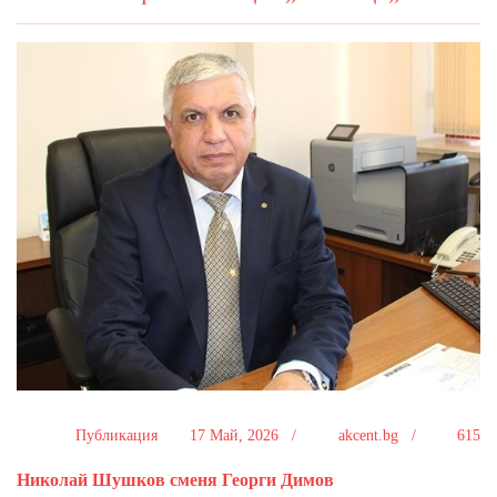
Публикация
17 Май, 2026 /
akcent.bg /
615
Николай Шушков сменя Георги Димов