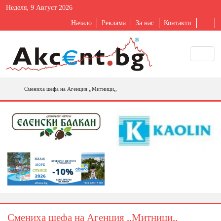
Неделя, 9 Август 2026
Начало
Реклама
За нас
Контакти
Смениха шефа на Агенция ,,Митници,,
Смениха шефа на Агенция ,,Митници,,