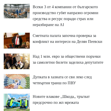
Всеки 3 от 4 компании от българското
производство губят напразно огромни
средства и ресурс поради страх или
неразбиране на AI
Сметната палата започна проверка за
конфликт на интереси на Делян Пеевски
Над 1 млн. евро за обществени поръчки
за самолетни билети заделиха депутатите
Дупката в хазната се сви леко след
четвъртия транш по ПВУ
Новите влакове ,,Шкода,, тръгват
предсрочно по жп мрежата