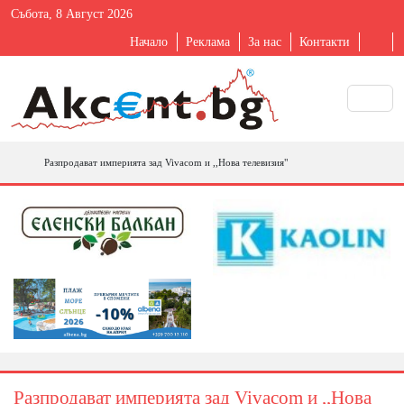
Събота, 8 Август 2026
Начало
Реклама
За нас
Контакти
Разпродават империята зад Vivacom и ,,Нова телевизия"
Разпродават империята зад Vivacom и ,,Нова