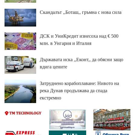
Скандалът ,,Боташ,, гръмна с нова сила
ДСК и УниКредит изнесоха над € 500
млн. в Унгария и Италия
Държавата иска ,,Еконт,, да обясни защо
вдига цените
Затруднено корабоплаване: Нивото на
река Дунав продължава да спада
екстремно