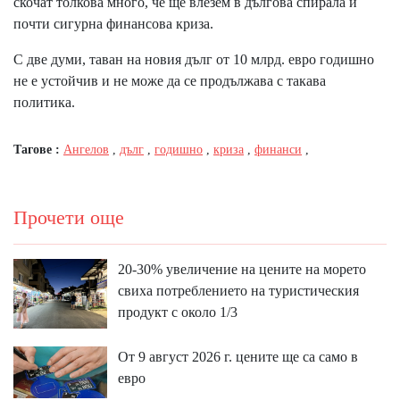
скочат толкова много, че ще влезем в дългова спирала и
почти сигурна финансова криза.
С две думи, таван на новия дълг от 10 млрд. евро годишно
не е устойчив и не може да се продължава с такава
политика.
Тагове :
Ангелов
,
дълг
,
годишно
,
криза
,
финанси
,
Прочети още
20-30% увеличение на цените на морето
свиха потреблението на туристическия
продукт с около 1/3
От 9 август 2026 г. цените ще са само в
евро