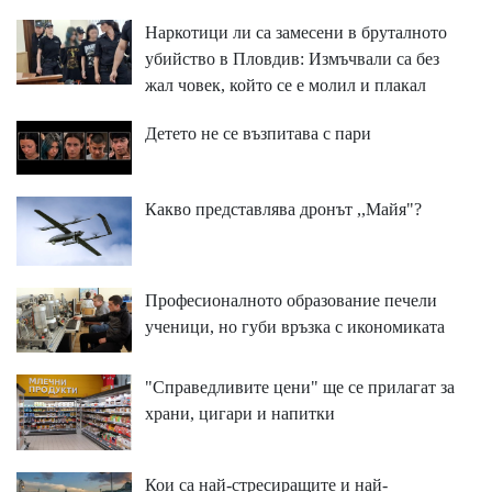
Наркотици ли са замесени в бруталното
убийство в Пловдив: Измъчвали са без
жал човек, който се е молил и плакал
Детето не се възпитава с пари
Какво представлява дронът ,,Майя"?
Професионалното образование печели
ученици, но губи връзка с икономиката
"Справедливите цени" ще се прилагат за
храни, цигари и напитки
Кои са най-стресиращите и най-