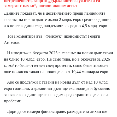
потреблението, защото „държавните служители ги
замерят с пачки“, посочи икономистът
Данните показват, че в десетилетието преди пандемията
таванът на новия дълг е около 2 млрд. евро средногодишно,
а в петте години след пандемията е средно 4,5 млрд. евро.
Това коментира във "Фейсбук" икономистът Георги
Ангелов.
И изведнъж в бюджета 2025 г. таванът на новия дълг скочи
на близо 10 млрд. евро. Не само това, но в бюджета за 2026
г., който беше оттеглен след протести, също беше заложен
още по-висок таван на новия дълг от 10,44 милиарда евро
Ако се продължи с тавани на новия дълг от над 10 млрд.
евро годишно, държавният дълг ще експлодира и буквално
за няколко години ще се наредим сред страните с дългови
проблеми.
Дори да се намери финансиране, разходите за лихви ще