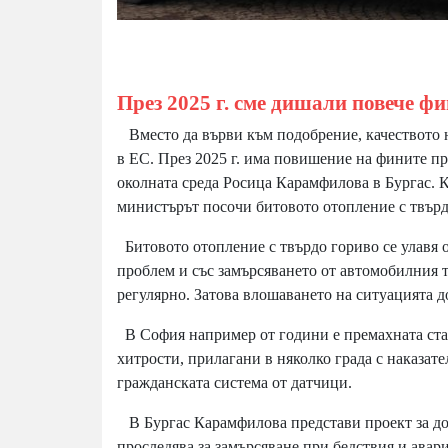
През 2025 г. сме дишали повече фи
Вместо да върви към подобрение, качеството на
в ЕС. През 2025 г. има повишение на фините пр
околната среда Росица Карамфилова в Бургас. 
министърът посочи битовото отопление с твърд
Битовото отопление с твърдо гориво се улавя о
проблем и със замърсяването от автомобилния тр
регулярно. Затова влошаването на ситуацията 
В София например от години е премахната стан
хитрости, прилагани в няколко града с наказат
гражданската система от датчици.
В Бургас Карамфилова представи проект за дос
проследява за замърсяване при бедствия и авари