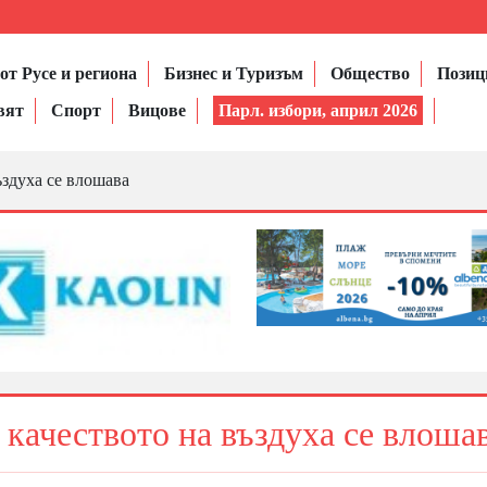
от Русе и региона
Бизнес и Туризъм
Общество
Позиц
вят
Спорт
Вицове
Парл. избори, април 2026
ъздуха се влошава
 качеството на въздуха се влоша