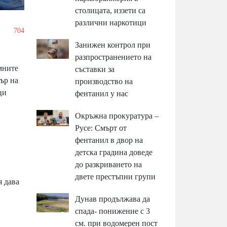
столицата, иззети са
различни наркотици
/
704
Занижен контрол при
разпространението на
мните
съставки за
ър на
производство на
ци
фентанил у нас
Окръжна прокуратура –
Русе: Смърт от
фентанил в двор на
детска градина доведе
до разкриването на
двете престъпни групи
я дава
Дунав продължава да
спада- понижение с 3
см. при водомерен пост