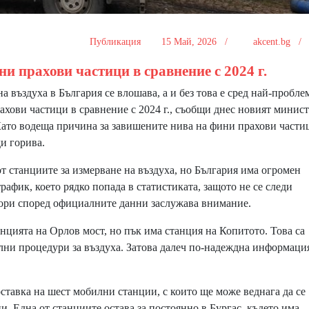
Публикация
15 Май, 2026 /
akcent.bg 
ни прахови частици в сравнение с 2024 г.
 въздуха в България се влошава, а и без това е сред най-пробле
ахови частици в сравнение с 2024 г., съобщи днес новият минист
Като водеща причина за завишените нива на фини прахови части
и горива.
т станциите за измерване на въздуха, но България има огромен
афик, което рядко попада в статистиката, защото не се следи
дори според официалните данни заслужава внимание.
цията на Орлов мост, но пък има станция на Копитото. Това са
елни процедури за въздуха. Затова далеч по-надеждна информаци
тавка на шест мобилни станции, с които ще може веднага да се
и. Една от станциите остава за постоянно в Бургас, където има