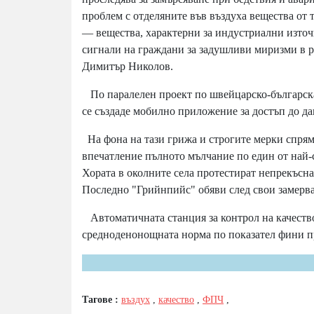
проблем с отделяните във въздуха вещества от
— вещества, характерни за индустриални източ
сигнали на граждани за задушливи миризми в ра
Димитър Николов.
По паралелен проект по швейцарско-българска
се създаде мобилно приложение за достъп до да
На фона на тази грижа и строгите мерки спрям
впечатление пълното мълчание по един от най-
Хората в околните села протестират непрекъсна
Последно "Грийнпийс" обяви след свои замерван
Автоматичната станция за контрол на качество
средноденонощната норма по показател фини пр
Тагове :
въздух
,
качество
,
ФПЧ
,