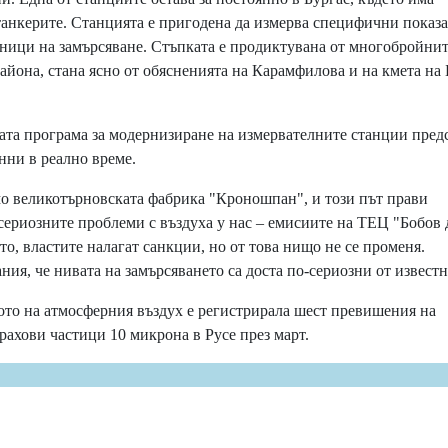
 танкерите. Станцията е пригодена да измерва специфични показ
ници на замърсяване. Стъпката е продиктувана от многобройни
йона, стана ясно от обясненията на Карамфилова и на кмета на 
та програма за модернизиране на измервателните станции пред
нни в реално време.
о великотърновската фабрика "Кроношпан", и този път прави
сериозните проблеми с въздуха у нас – емисиите на ТЕЦ "Бобов 
то, властите налагат санкции, но от това нищо не се променя.
ия, че нивата на замърсяването са доста по-сериозни от известн
то на атмосферния въздух е регистрирала шест превишения на
ахови частици 10 микрона в Русе през март.