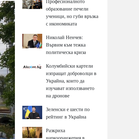
Професионалното
образование печели
ученици, но губи връзка
с икономиката
Николай Ненчев:
Вървим към тежка
политическа криза
Колумбийски картели
изпращат доброволци в
Украйна, които да
изучават използването
на дронове
Зеленски е шести по
рейтинг в Украйна
Разкриха
наркооранжерия в