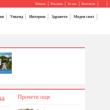
Начало
Реклама
За нас
Контакти
ия
Уикенд
Интервю
Здравето
Моден свят
ва
Прочети още