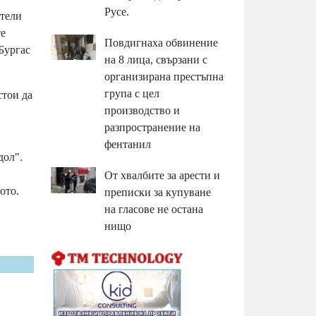
Русе.
атели
те
Повдигнаха обвинение
Бургас
на 8 лица, свързани с
организирана престъпна
група с цел
стои да
производство и
разпространение на
фентанил
дол".
От хвалбите за арести и
ото.
преписки за купуване
на гласове не остана
нищо