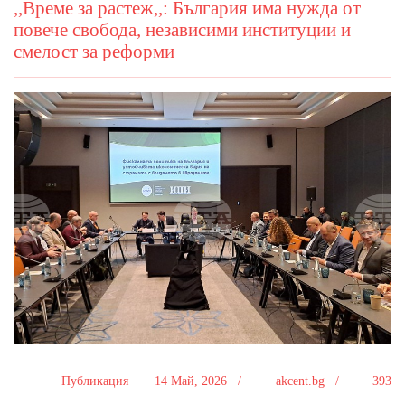
,,Време за растеж,,: България има нужда от
повече свобода, независими институции и
смелост за реформи
Публикация
14 Май, 2026 /
akcent.bg /
393