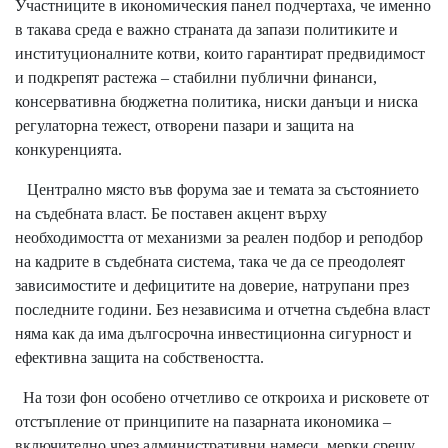
Участниците в икономическия панел подчертаха, че именно
в такава среда е важно страната да запази политиките и
институционалните котви, които гарантират предвидимост
и подкрепят растежа – стабилни публични финанси,
консервативна бюджетна политика, ниски данъци и ниска
регулаторна тежест, отворени пазари и защита на
конкуренцията.
Централно място във форума зае и темата за състоянието
на съдебната власт. Бе поставен акцент върху
необходимостта от механизми за реален подбор и реподбор
на кадрите в съдебната система, така че да се преодолеят
зависимостите и дефицитите на доверие, натрупани през
последните години. Без независима и отчетна съдебна власт
няма как да има дългосрочна инвестиционна сигурност и
ефективна защита на собствеността.
На този фон особено отчетливо се откроиха и рисковете от
отстъпление от принципите на пазарната икономика –
включително чрез административни намеси, мерки срещу