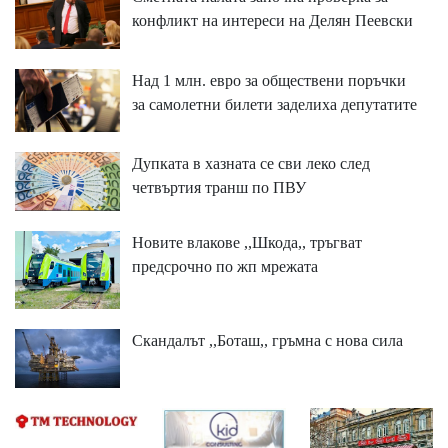
конфликт на интереси на Делян Пеевски
Над 1 млн. евро за обществени поръчки
за самолетни билети заделиха депутатите
Дупката в хазната се сви леко след
четвъртия транш по ПВУ
Новите влакове ,,Шкода,, тръгват
предсрочно по жп мрежата
Скандалът ,,Боташ,, гръмна с нова сила