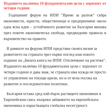
Изданието включва 10 фундаментални цели с хоризонт от
четири години
Годишният форум на ИПИ "Време за разтеж" събра
икономисти, юристи, общественици и предприемачи около
една ясна идея – устойчивото развитие на България минава
през повече икономическа свобода, предвидими правила и
върховенство на правото.
В рамките на форума ИПИ представи своята визия за
развитието на страната чрез първи поглед към новото
издание на „Бялата книга на ИПИ: Отключване на растежа“.
Изданието включва 10 фундаментални цели с хоризонт от
четири години и дава знак, че страната има нужда не просто
от управление на текущи кризи, но и от ясна посока на
развитие и последователни политики.
България остава сред най-бързо растящите икономики в
Европейския съюз, въпреки забавянето на европейската
икономика и нарастващата глобална несигурност.