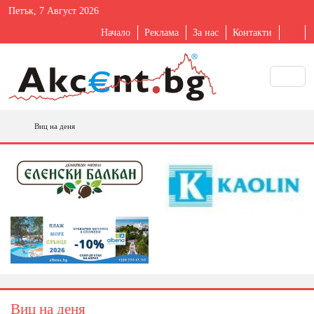
Петък, 7 Август 2026
Начало
Реклама
За нас
Контакти
Виц на деня
Виц на деня