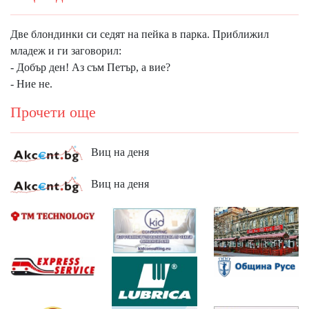
Две блондинки си седят на пейка в парка. Приближил
младеж и ги заговорил:
- Добър ден! Aз съм Петър, а вие?
- Ние не.
Прочети още
Виц на деня
Виц на деня