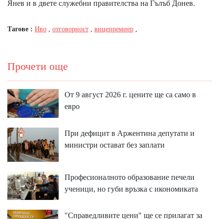
Янев и в двете служебни правителства на Гълъб Донев.
Тагове :
Иво
,
отговорност
,
вицепремиер
,
Прочети още
От 9 август 2026 г. цените ще са само в
евро
При дефицит в Аржентина депутати и
министри остават без заплати
Професионалното образование печели
ученици, но губи връзка с икономиката
"Справедливите цени" ще се прилагат за