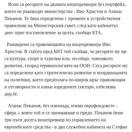
Ясни са ресорите на двамата вицепремиери без портфейл,
които не ръководят министерства - Иво Христов и Атанас
Пеканов. Те бяха определени с промени в устройствения
правилник на Министерския съвет, след като кабинетът
днес прие постановление за целта, съобщи БТА.
Разширени са правомощията на вицепремиера Иво
Христов. В събота пред БНТ той съобщи, че ресорите му ще
са култура, спорт и туризъм или, по-общо, човешкото
развитие, според терминологията на ООН. Сега ресорите му
са определени като стратегическо развитие и координацията
на политики, което предполага по-широк кръг правомощия
и отговорности и извън изредените сектори, отбелязва
дир.бг.
Атанас Пеканов, без изненада, поема еврофондовете -
сфера, с която той и се занимаваше и преди. Пеканов беше
три пъти досега вицепремиер по управлението на
европейските средства - в два служебни кабинета на Стефан