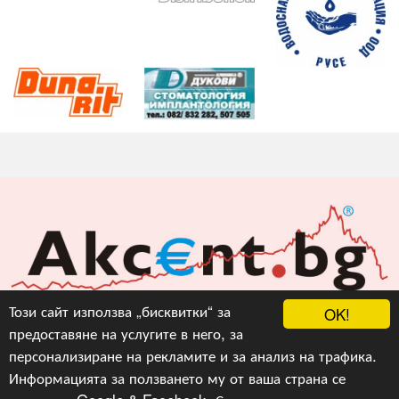
Акцент БГ ЕООД
Този сайт използва „бисквитки“ за
OK!
предоставяне на услугите в него, за
info@akcent.bg
персонализиране на рекламите и за анализ на трафика.
Facebook
Информацията за ползването му от ваша страна се