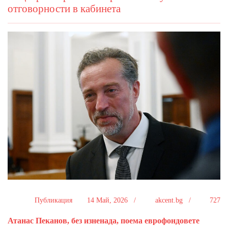
отговорности в кабинета
Публикация
14 Май, 2026 /
akcent.bg /
727
Атанас Пеканов, без изненада, поема еврофондовете