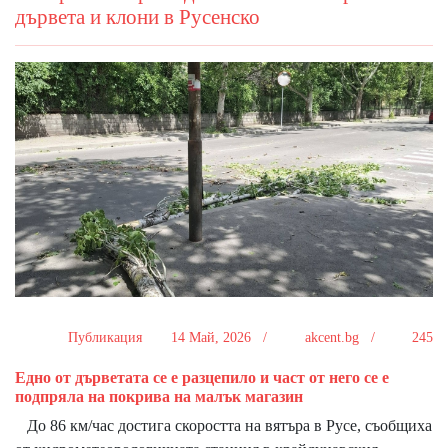
дървета и клони в Русенско
Публикация
14 Май, 2026 /
akcent.bg /
245
Едно от дърветата се е разцепило и част от него се е
подпряла на покрива на малък магазин
До 86 км/час достига скоростта на вятъра в Русе, съобщиха