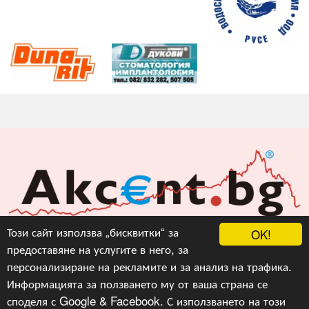
Акцент БГ ЕООД
Този сайт използва „бисквитки“ за
OK!
предоставяне на услугите в него, за
info@akcent.bg
персонализиране на рекламите и за анализ на трафика.
Facebook
Информацията за ползването му от ваша страна се
споделя с Google & Facebook. С използването на този