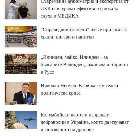
Съвременна аудиометрия и експертиза от
ЛКК осигуряват ефективна грижа за
слуха в МЕДИКА
"Справедливите цени" ще се прилагат за
храни, цигари и напитки
,,Илинден, майко, Илинден – за
българите Великден,, оживява историята
в Русе
Николай Ненчев: Вървим към тежка
политическа криза
Колумбийски картели изпращат
доброволци в Украйна, които да изучават
използването на дронове