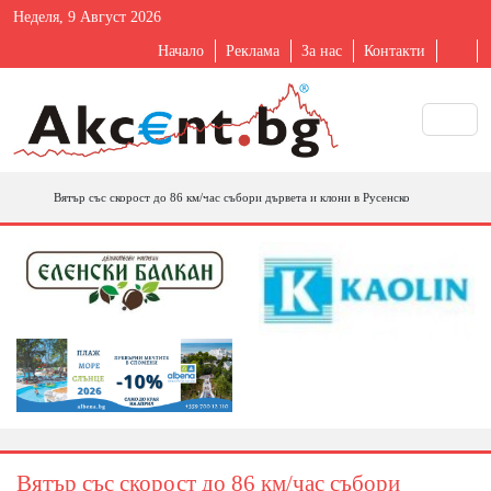
Неделя, 9 Август 2026
Начало
Реклама
За нас
Контакти
Вятър със скорост до 86 км/час събори дървета и клони в Русенско
Вятър със скорост до 86 км/час събори