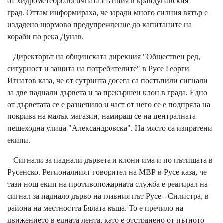
от хидрометеорологичната станция в крайдунавския
град. Оттам информираха, че заради много силния вятър е
издадено щормово предупреждение до капитаните на
кораби по река Дунав.
Директорът на общинската дирекция "Обществен ред,
сигурност и защита на потребителите" в Русе Георги
Игнатов каза, че от сутринта досега са постъпили сигнали
за две паднали дървета и за прекършен клон в града. Едно
от дърветата се е разцепило и част от него се е подпряла на
покрива на малък магазин, намиращ се на централната
пешеходна улица "Александровска". На място са изпратени
екипи.
Сигнали за паднали дървета и клони има и по пътищата в
Русенско. Регионалният говорител на МВР в Русе каза, че
тази нощ екип на противопожарната служба е реагирал на
сигнал за паднало дърво на главния път Русе - Силистра, в
района на местността Бялата къща. То е пречило на
движението в едната лента, като е отстранено от пътното