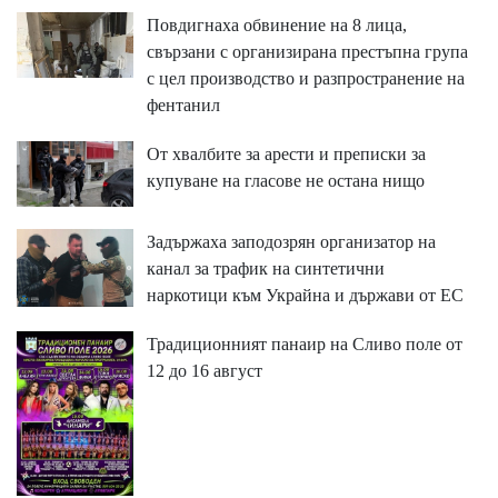
Повдигнаха обвинение на 8 лица,
свързани с организирана престъпна група
с цел производство и разпространение на
фентанил
От хвалбите за арести и преписки за
купуване на гласове не остана нищо
Задържаха заподозрян организатор на
канал за трафик на синтетични
наркотици към Украйна и държави от ЕС
Традиционният панаир на Сливо поле от
12 до 16 август