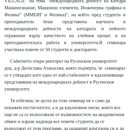
VILLAGE” на тема “Международната дейност на катедра
Машинознание, Машинни елементи, Инженерна графика и
Физика” (ММЕИГ и Физика)”, на който пред студенти и
преподаватели беше представена научната и
международната дейности на катедрата и нейното
отражение върху качеството на учебния процес и на
преподавателската работа в университета.В семинара
участваха повече от 50 студенти и докторанти.
Събитието откри ректорът на Русенския университет
доц. д-р Десислава Атанасова, която подчерта, че семинарът
се е утвърдил като едно от най-стабилните и вдъхновяващи
представяния на международната дейност в Русенския
университет.
Тя отбеляза, че целта на този семинар не е само да
покажем постигнатото, а и да вдъхновим онези, които все
още не са се възползвали от възможностите на академичния
обмен и изрази надежда все повече студенти да се
възползват от тези програми, да разширят кръгозора си и да