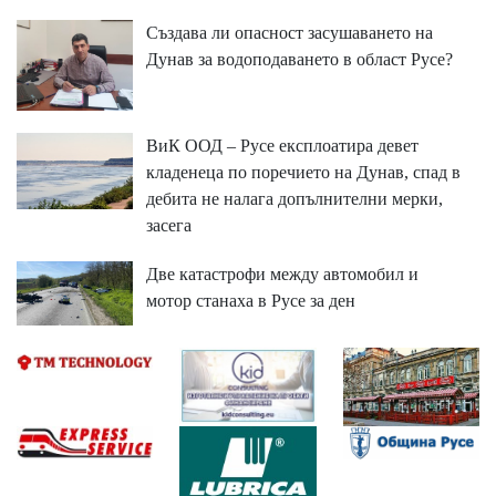
Създава ли опасност засушаването на
Дунав за водоподаването в област Русе?
ВиК ООД – Русе експлоатира девет
кладенеца по поречието на Дунав, спад в
дебита не налага допълнителни мерки,
засега
Две катастрофи между автомобил и
мотор станаха в Русе за ден