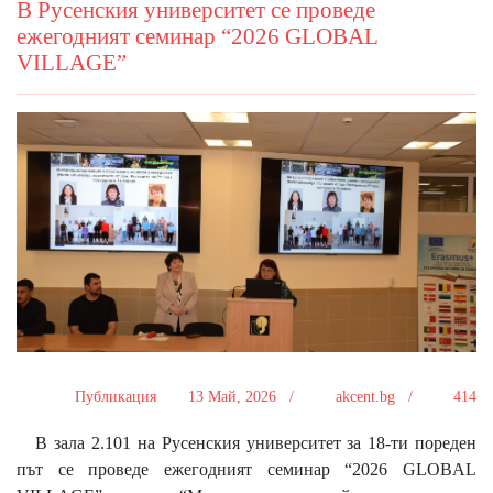
В Русенския университет се проведе
ежегодният семинар “2026 GLOBAL
VILLAGE”
Публикация
13 Май, 2026 /
akcent.bg /
414
В зала 2.101 на Русенския университет за 18-ти пореден
път се проведе ежегодният семинар “2026 GLOBAL