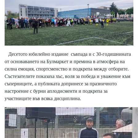
Десетото юбилейно издание съвпада и с 30-годишнината
от основаването на Булмаркет и премина в атмосфера на
силна емоция, спортсменство и подкрепа между отборите.
Състезателите показаха хъс, воля за победа и уважение към
съперниците, а публиката допринесе за празничното
настроение с бурни аплодисменти и подкрепа за
участниците във всяка дисциплина.