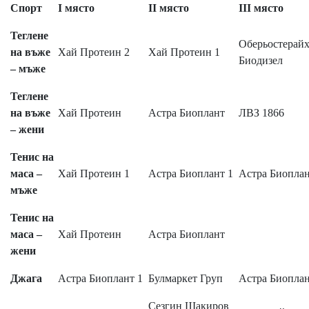
Спорт
I място
II място
III място
Теглене
Оберьостерай
на въже
Хай Протеин 2
Хай Протеин 1
Биодизел
– мъже
Теглене
на въже
Хай Протеин
Астра Биоплант
ЛВЗ 1866
– жени
Тенис на
маса –
Хай Протеин 1
Астра Биоплант 1
Астра Биоплан
мъже
Тенис на
маса –
Хай Протеин
Астра Биоплант
жени
Джага
Астра Биоплант 1
Булмаркет Груп
Астра Биоплан
Сезгин Шакиров