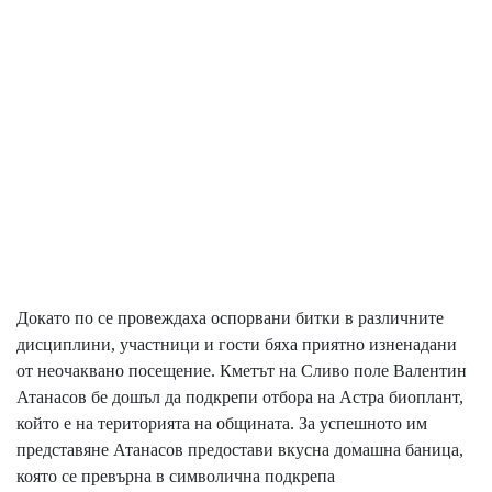
Докато по се провеждаха оспорвани битки в различните
дисциплини, участници и гости бяха приятно изненадани
от неочаквано посещение. Кметът на Сливо поле Валентин
Атанасов бе дошъл да подкрепи отбора на Астра биоплант,
който е на територията на общината. За успешното им
представяне Атанасов предостави вкусна домашна баница,
която се превърна в символична подкрепа