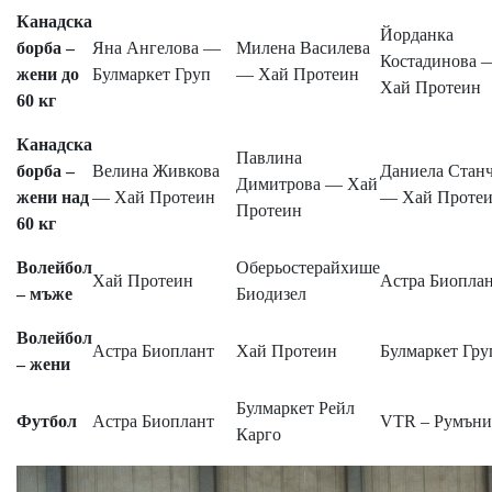
Канадска
Йорданка
борба –
Яна Ангелова —
Милена Василева
Костадинова 
жени до
Булмаркет Груп
— Хай Протеин
Хай Протеин
60 кг
Канадска
Павлина
борба –
Велина Живкова
Даниела Стан
Димитрова — Хай
жени над
— Хай Протеин
— Хай Проте
Протеин
60 кг
Волейбол
Оберьостерайхише
Хай Протеин
Астра Биопла
– мъже
Биодизел
Волейбол
Астра Биоплант
Хай Протеин
Булмаркет Гру
– жени
Булмаркет Рейл
Футбол
Астра Биоплант
VTR – Румъни
Карго