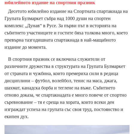
юбилейното издание на спортния празник
Десетото юбилейно издание на Спортната спартакиада на
Групата Булмаркет събра над 1000 души на спортен
комплекс „Дунав“ в Русе. За първи път в историята на
събитието участниците и гостите бяха толкова много, което
превърна тазгодишната спартакиада в най-мащабното
издание до момента.
В спортния празник се включиха служители от
различните дружества в структурата на Групата Булмаркет
от страната и чужбина, които премериха сили в редица
дисциплини – футбол, волейбол, тенис на маса, джага,
шахмат, канадска борба и теглене на въже. Събитието
отново доказа, че спартакиадата е много повече от спортно
съревнование – тя е среща на хората, които всеки ден
изграждат успеха на групата със своя труд, постоянство и
екипен дух.