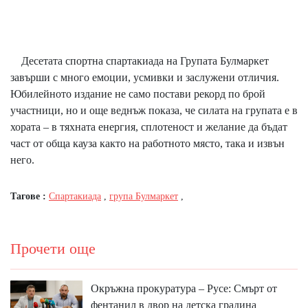
Десетата спортна спартакиада на Групата Булмаркет
завърши с много емоции, усмивки и заслужени отличия.
Юбилейното издание не само постави рекорд по брой
участници, но и още веднъж показа, че силата на групата е в
хората – в тяхната енергия, сплотеност и желание да бъдат
част от обща кауза както на работното място, така и извън
него.
Тагове :
Спартакиада
,
група Булмаркет
,
Прочети още
Окръжна прокуратура – Русе: Смърт от
фентанил в двор на детска градина