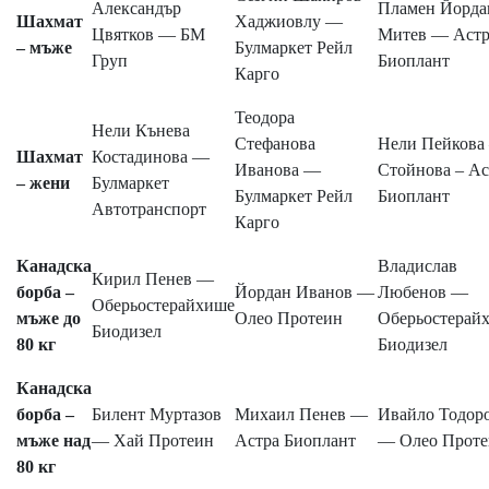
Александър
Пламен Йорда
Шахмат
Хаджиовлу —
Цвятков — БМ
Митев — Астр
– мъже
Булмаркет Рейл
Груп
Биоплант
Карго
Теодора
Нели Кънева
Стефанова
Нели Пейкова
Шахмат
Костадинова —
Иванова —
Стойнова – Ас
– жени
Булмаркет
Булмаркет Рейл
Биоплант
Автотранспорт
Карго
Канадска
Владислав
Кирил Пенев —
борба –
Йордан Иванов —
Любенов —
Оберьостерайхише
мъже до
Олео Протеин
Оберьостерай
Биодизел
80 кг
Биодизел
Канадска
борба –
Билент Муртазов
Михаил Пенев —
Ивайло Тодор
мъже над
— Хай Протеин
Астра Биоплант
— Олео Проте
80 кг