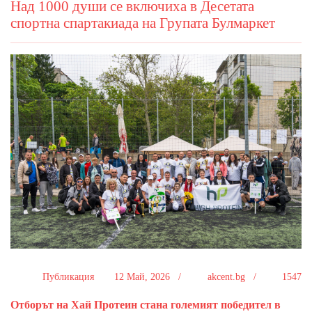
Над 1000 души се включиха в Десетата
спортна спартакиада на Групата Булмаркет
Публикация
12 Май, 2026 /
akcent.bg /
1547
Отборът на Хай Протеин стана големият победител в