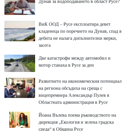
Дунав за водоподаването в област Русе?
ВиК ООД – Русе експлоатира девет
кладенеца по поречието на Дунав, спад в
дебита не налага допълнителни мерки,
засега
Две катастрофи между автомобил и
мотор станаха в Русе за ден
Развитието на икономическия потенциал
на региона обсъдиха на среща с
вицепремиера Александър Пулев в
Областната администрация в Русе
Йоана Вълева поема ръководството на
дирекция „Екология и зелена градска
среда“ в Община Русе