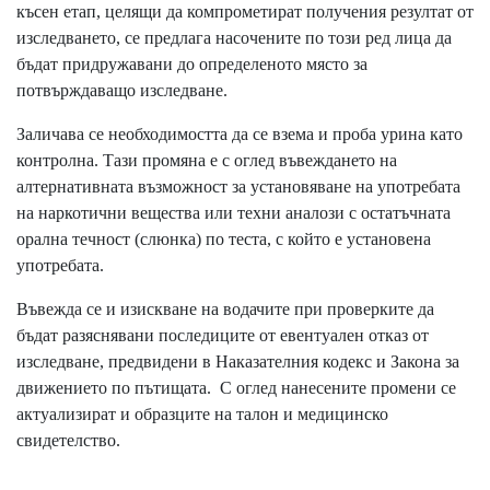
късен етап, целящи да компрометират получения резултат от
изследването, се предлага насочените по този ред лица да
бъдат придружавани до определеното място за
потвърждаващо изследване.
Заличава се необходимостта да се взема и проба урина като
контролна. Тази промяна е с оглед въвеждането на
алтернативната възможност за установяване на употребата
на наркотични вещества или техни аналози с остатъчната
орална течност (слюнка) по теста, с който е установена
употребата.
Въвежда се и изискване на водачите при проверките да
бъдат разяснявани последиците от евентуален отказ от
изследване, предвидени в Наказателния кодекс и Закона за
движението по пътищата. С оглед нанесените промени се
актуализират и образците на талон и медицинско
свидетелство.