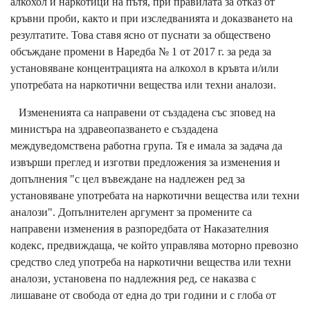
алкохол и наркотици на пътя, при правилата за отказ от
кръвни проби, както и при изследванията и доказването на
резултатите. Това ставя ясно от пуснати за обществено
обсъждане промени в Наредба № 1 от 2017 г. за реда за
установяване концентрацията на алкохол в кръвта и/или
употребата на наркотични вещества или техни аналози.
Измененията са направени от създадена със зповед на
министъра на здравеопазването е създадена
междуведомствена работна група. Тя е имала за задача да
извърши преглед и изготви предложения за изменения и
допълнения "с цел въвеждане на надлежен ред за
установяване употребата на наркотични вещества или техни
аналози". Допълнителен аргумент за промените са
направени изменения в разпоредбата от Наказателния
кодекс, предвиждаща, че който управлява моторно превозно
средство след употреба на наркотични вещества или техни
аналози, установена по надлежния ред, се наказва с
лишаване от свобода от една до три години и с глоба от