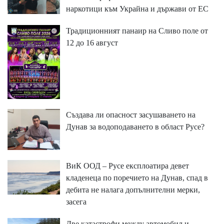
наркотици към Украйна и държави от ЕС
Традиционният панаир на Сливо поле от
12 до 16 август
Създава ли опасност засушаването на
Дунав за водоподаването в област Русе?
ВиК ООД – Русе експлоатира девет
кладенеца по поречието на Дунав, спад в
дебита не налага допълнителни мерки,
засега
Две катастрофи между автомобил и