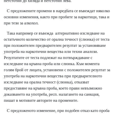
петстотин до хиляда и петстотин лева.
С предложените промени в наредбата се въвеждат няколко
основни изменения, както при пробите за наркотици, така и
при тези за алкохол.
Така например се въвежда алтернативно изследване на
остатъчното количество от орална течност (слюнка) от теста
при положителен предварителен резултат за установяване
употреба на наркотични вещества или техни аналози.
Резултатите от теста подлежат на потвърждаване с
изследване на кръвна проба или слюнка. Към момента
голям брой от лицата, установени с положителен резултат за
употреба на наркотични вещества при предварителното
изследване на орална течност (слюнка), отказват
предоставяне на кръвна проба, което прави невъзможно
доказването на употреба, респ. налагането на санкция,
пишат в мотивите авторите на промените.
С предложеното изменение, при подобен отказ като проба