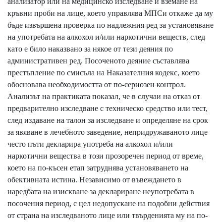
анализатор или на медицинско изследване и вземане на
кръвни проби на лице, което управлява МПСи откаже да му
бъде извършена проверка по надлежния ред за установяване
на употребата на алкохол и/или наркотични веществ, след
като е било наказвано за някое от тези деяния по
административен ред. Посоченото деяние съставлява
престъпление по смисъла на Наказателния кодекс, което
обосновава необходимостта от по-сериозен контрол.
Анализът на практиката показал, че в случаи на отказ от
предварително изследване с техническо средство или тест,
след издаване на талон за изследване и определяне на срок
за явяване в лечебното заведение, непридружаваното лице
често пъти декларира употреба на алкохол и/или
наркотични вещества в този прозоречен период от време,
което на по-късен етап затруднява установяването на
обективната истина. Независимо от въвеждането в
наредбата на изискване за деклариране неупотребата в
посочения период, с цел недопускане на подобни действия
от страна на изследваното лице или твърденията му на по-