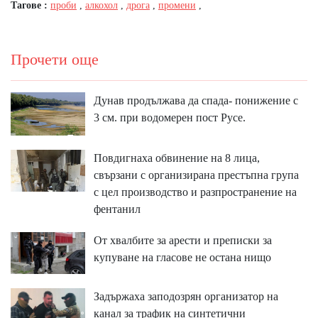
Тагове :
проби
,
алкохол
,
дрога
,
промени
,
Прочети още
Дунав продължава да спада- понижение с
3 см. при водомерен пост Русе.
Повдигнаха обвинение на 8 лица,
свързани с организирана престъпна група
с цел производство и разпространение на
фентанил
От хвалбите за арести и преписки за
купуване на гласове не остана нищо
Задържаха заподозрян организатор на
канал за трафик на синтетични