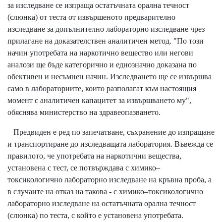
за изследване се изпраща остатъчната орална течност
(слюнка) от теста от извършеното предварително
изследване за допълнително лабораторно изследване чрез
прилагане на доказателствен аналитичен метод. "По този
начин употребата на наркотично вещество или негови
аналози ще бъде категорично и еднозначно доказана по
обективен и несъмнен начин. Изследването ще се извършва
само в лабораториите, които разполагат към настоящия
момент с аналитичен капацитет за извършването му",
обяснява министерство на здравеопазването.
Предвиден е ред по запечатване, съхранение до изпращане
и транспортиране до изследващата лаборатория. Въвежда се
правилото, че употребата на наркотични вещества,
установена с тест, се потвърждава с химико–
токсикологично лабораторно изследване на кръвна проба, а
в случаите на отказ на такова - с химико–токсикологично
лабораторно изследване на остатъчната орална течност
(слюнка) по теста, с който е установена употребата.