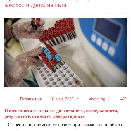
алкохол и дрога на пътя
Публикация
10 Май, 2026 /
akcent.bg /
470
Измененията се отнасят до вземането, изследванията,
резултатите, отказите, лабораториите
Съществени промени се правят при взимане на проби за