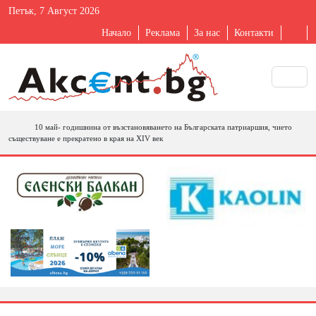
Петък, 7 Август 2026
Начало
Реклама
За нас
Контакти
10 май- годишнина от възстановяването на Българската патриаршия, чието
съществуване е прекратено в края на ХІV век