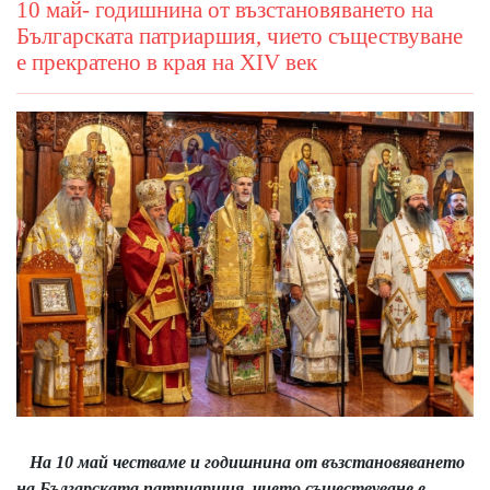
10 май- годишнина от възстановяването на
Българската патриаршия, чието съществуване
е прекратено в края на ХІV век
На 10 май честваме и годишнина от възстановяването
на Българската патриаршия, чието съществуване е