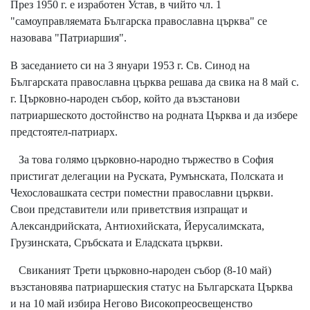
През 1950 г. е изработен Устав, в чийто чл. 1
"самоуправляемата Българска православна църква" се
назовава "Патриаршия".
В заседанието си на 3 януари 1953 г. Св. Синод на
Българската православна църква решава да свика на 8 май с.
г. Църковно-народен събор, който да възстанови
патриаршеското достойнство на родната Църква и да избере
предстоятел-патриарх.
За това голямо църковно-народно тържество в София
пристигат делегации на Руската, Румънската, Полската и
Чехословашката сестри поместни православни църкви.
Свои представители или приветствия изпращат и
Александрийската, Антиохийската, Йерусалимската,
Грузинската, Сръбската и Еладската църкви.
Свиканият Трети църковно-народен събор (8-10 май)
възстановява патриаршеския статус на Българската Църква
и на 10 май избира Негово Високопреосвещенство