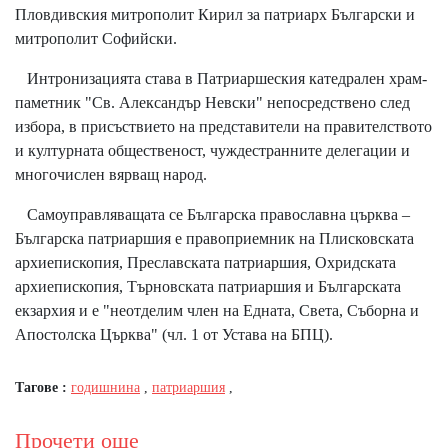
Пловдивския митрополит Кирил за патриарх Български и
митрополит Софийски.
Интронизацията става в Патриаршеския катедрален храм-
паметник "Св. Александър Невски" непосредствено след
избора, в присъствието на представители на правителството
и културната общественост, чуждестранните делегации и
многочислен вярващ народ.
Самоуправляващата се Българска православна църква –
Българска патриаршия е правоприемник на Плисковската
архиепископия, Преславската патриаршия, Охридската
архиепископия, Търновската патриаршия и Българската
екзархия и е "неотделим член на Едната, Света, Съборна и
Апостолска Църква" (чл. 1 от Устава на БПЦ).
Тагове :
годишнина
,
патриаршия
,
Прочети още