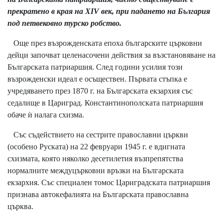
прекратено в края на ХІV век, при падането на България
под петвековно турско робство.
Още през възрожденската епоха българските църковни
дейци започват целенасочени действия за възстановяване на
Българската патриаршия. След години усилия този
възрожденски идеал е осъществен. Първата стъпка е
учредяването през 1870 г. на Българската екзархия със
седалище в Цариград. Константинополската патриаршия
обаче ѝ налага схизма.
Със съдействието на сестрите православни църкви
(особено Руската) на 22 февруари 1945 г. е вдигната
схизмата, която няколко десетилетия възпрепятства
нормалните междуцърковни връзки на Българската
екзархия. Със специален томос Цариградската патриаршия
признава автокефалията на Българската православна
църква.