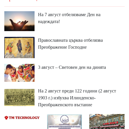
На 7 август отбелязваме Ден на
надеждата!
Православната църква отбелязва
Преображение Господне
3 август – Световен ден на динята
На 2 август преди 122 години (2 август
1903 г.) избухва Илинденско-
Преображенското въстание