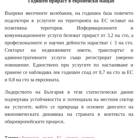
Годишен прираст в европейски мащаб
Въпреки месечните колебания, на годишна база повечето
подсектори в услугите на територията на ЕС остават на
позитивна територия. Информационните и
комуникационните услуги бележат прираст от 3,2 на сто, а
професионалните и научни дейности нарастват с 3 на сто.
Секторът на недвижимите имоти, транспортът и
административните услуги също регистрират умерено
повишение. Единствено при услугите по настаняване и
хранене се наблюдава лек годишен спад от 0,7 на сто за ЕС
и 0,8 на сто за еврозоната.
Лидерството на България в тези статистически данни
подчертава устойчивостта и потенциала на местния сектор
на услугите, който се превръща в основен двигател на
икономическата динамика на страната в контекста на
общоевропейските процеси.
Тагове :
Евростат
,
лидер
,
ЕС
,
сектор
,
услуги
,