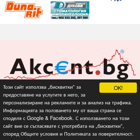
Акцент БГ ЕООД
Този сайт използва „бисквитки“ за
OK!
предоставяне на услугите в него, за
info@akcent.bg
персонализиране на рекламите и за анализ на трафика.
Facebook
Информацията за ползването му от ваша страна се
споделя с Google & Facebook. С използването на този
сайт вие се съгласявате с употребата на „бисквитки“,
Copyright © 2010, 2016, 2018-2022, 2023, v.3.0,
Акцент
БГ ЕООД
, Уеб Дизайн и програмиране :
Гейт.БГ
според
Общите условия
и
Политиката за поверителност
.