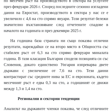
по месечен ръст на производството в сектора на услугите
през февруари 2026 г. Според последните сезонно изгладени
данни на Евростат, производството в сектора у нас се е
увеличило с 4,6 на сто спрямо януари. Този резултат бележи
значително възстановяване след отчетените спадове в
началото на годината и през декември 2025 г.
На годишна база страната ни също показва отлични
резултати, нареждайки се на второ място в Общността със
стабилен ръст от 6,3 на сто спрямо февруари миналата
година. В тази класация България споделя позицията си със
Словения, докато единствено Унгария изпреварва двете
държави с увеличение от 7,6 на сто. Тези данни
контрастират със средните нива за ЕС и еврозоната, където
месечният ръст е едва 0,3 на сто, а годишният се движи
между 1,3 и 1,4 на сто.
Регионални и секторни тенденции
Анализът на държавите членки показва, че след отличните