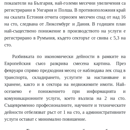
показатели на България, най-големи месечни увеличения са
регистрирани в Унгария и Полша. В противоположния край
на скалата Естония отчита сериозен месечен спад от над 16
на сто, следвана от Люксембург и Дания. В годишен план
най-съществено понижение в производството на услуги е
регистрирано в Румъния, където секторът се свива с 5,3 на
сто.
Разбивката по икономически дейности в рамките на
Европейския съюз разкрива смесена картина. През
февруари спрямо предходния месец се наблюдава лек спад в
транспорта, складирането, услугите за настаняване и
хранене, както и в сектора на недвижимите имоти. Най-
осезаемо е понижението при информацията и
комуникационните услуги, което възлиза на 2 на сто.
Същевременно професионалните, научните и техническите
дейности отбелязват ръст от 1 на сто, а административните
услуги остават с минимално повишение.