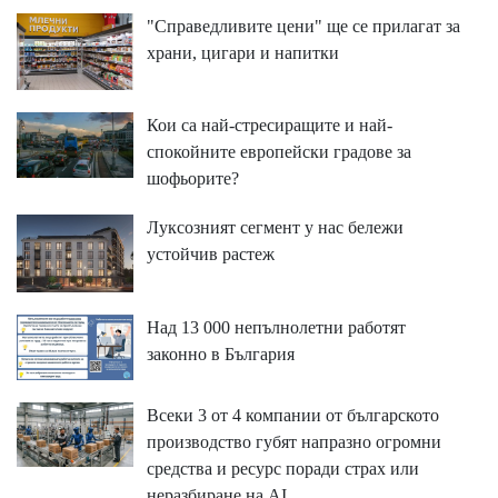
"Справедливите цени" ще се прилагат за
храни, цигари и напитки
Кои са най-стресиращите и най-
спокойните европейски градове за
шофьорите?
Луксозният сегмент у нас бележи
устойчив растеж
Над 13 000 непълнолетни работят
законно в България
Всеки 3 от 4 компании от българското
производство губят напразно огромни
средства и ресурс поради страх или
неразбиране на AI