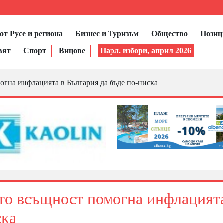
от Русе и региона
Бизнес и Туризъм
Общество
Позиц
вят
Спорт
Вицове
Парл. избори, април 2026
гна инфлацията в България да бъде по-ниска
то всъщност помогна инфлацият
ска