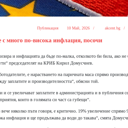
Публикация
10 Май, 2026 /
akcent.bg 
 е с много по-висока инфлация, посочи
зира и инфлацията да бъде по-малка, отколкото би била, ако не
инути“ председателят на КРИБ Кирил Домусчиев.
ботодателите, е нарастването на паричната маса спрямо произво
жду заплатите и производителността“, обясни той.
 и се увеличават заплатите в администрацията и в публичния с
риятия, които в голямата си част са губещи“.
 вече няколко пъти говоря, е критично. 19% увеличение спрямо
ока инфлация и ще продължава да води до такава“, смята Домусч