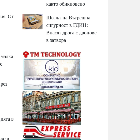
както обикновено
ция. От
Шефът на Вътрешна
сигурност в ГДИН:
Внасят дрога с дронове
в затвора
 малка
с
през
цията в
нали