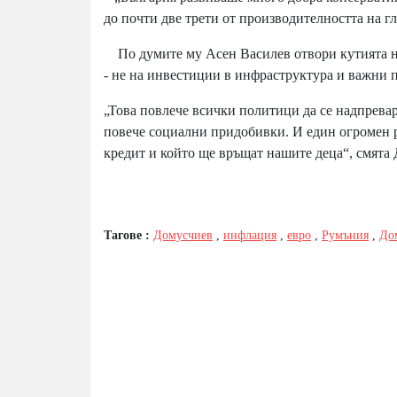
до почти две трети от производителността на г
По думите му Асен Василев отвори кутията на
- не на инвестиции в инфраструктура и важни п
„Това повлече всички политици да се надпревар
повече социални придобивки. И един огромен ре
кредит и който ще връщат нашите деца“, смята
Тагове :
Домусчиев
,
инфлация
,
евро
,
Румъния
,
До