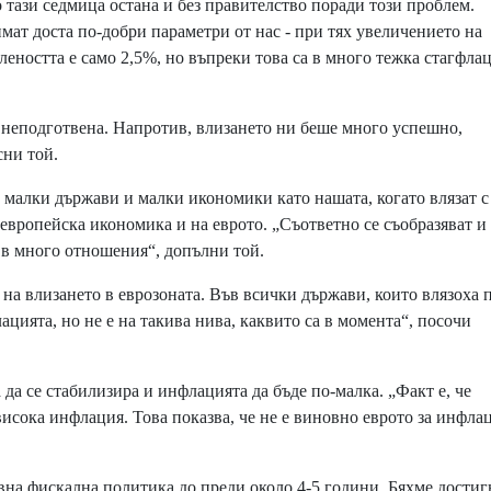
тази седмица остана и без правителство поради този проблем.
мат доста по-добри параметри от нас - при тях увеличението на
леността е само 2,5%, но въпреки това са в много тежка стагфла
а неподготвена. Напротив, влизането ни беше много успешно,
сни той.
 малки държави и малки икономики като нашата, когато влязат с
 европейска икономика и на еврото. „Съответно се съобразяват и 
 в много отношения“, допълни той.
а влизането в еврозоната. Във всички държави, които влязоха 
цията, но не е на такива нива, каквито са в момента“, посочи
а се стабилизира и инфлацията да бъде по-малка. „Факт е, че
-висока инфлация. Това показва, че не е виновно еврото за инфла
на фискална политика до преди около 4-5 години. Бяхме достиг