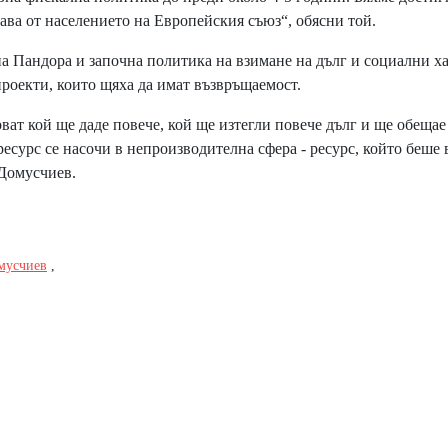
лава от населението на Европейския съюз“, обясни той.
 Пандора и започна политика на взимане на дълг и социални х
роекти, които щяха да имат възвръщаемост.
ват кой ще даде повече, кой ще изтегли повече дълг и ще обещае
сурс се насочи в непроизводителна сфера - ресурс, който беше 
 Домусчиев.
мусчиев
,