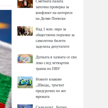
Сметната палата
започна проверка за
конфликт на интереси
на Делян Пеевски
Над 1 млн. евро за
обществени поръчки за
самолетни билети
заделиха депутатите
Дупката в хазната се сви
леко след четвъртия
транш по ПВУ
Новите влакове
,,Шкода,, тръгват
предсрочно по жп
мрежата
Скандалът ,,Боташ,,