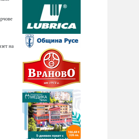
арчове
взет на