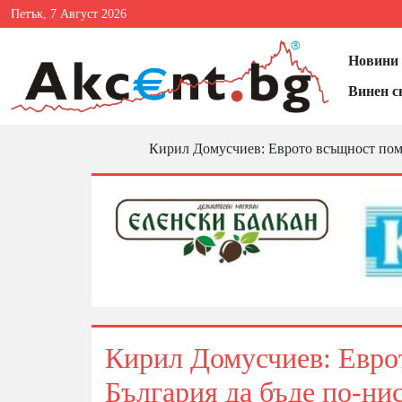
Петък, 7 Август 2026
Новини 
Винен с
Кирил Домусчиев: Еврото всъщност помо
Кирил Домусчиев: Евро
България да бъде по-ни