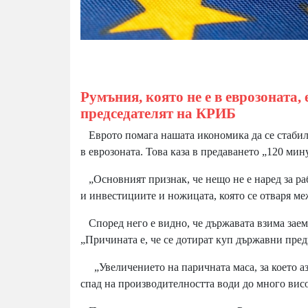
Румъния, която не е в еврозоната,
председателят на КРИБ
Еврото помага нашата икономика да се стабили
в еврозоната. Това каза в предаването „120 м
„Основният признак, че нещо не е наред за ра
и инвестициите и ножицата, която се отваря ме
Според него е видно, че държавата взима заеми
„Причината е, че се дотират куп държавни предп
„Увеличението на паричната маса, за което аз
спад на производителността води до много вис