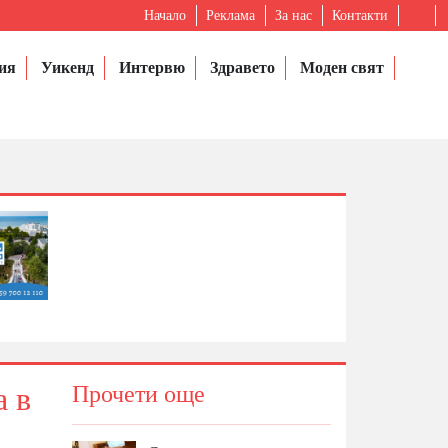
Начало
Реклама
За нас
Контакти
ия
Уикенд
Интервю
Здравето
Моден свят
а в
Прочети още