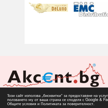
Този сайт използва „бисквитки“ за предоставяне на усл
ползването му от ваша страна се споделя с Google & Fac
Copyright © 2010, 20
Общите условия
и
Политиката за поверителност
.