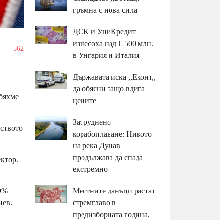
гръмна с нова сила
ДСК и УниКредит
изнесоха над € 500 млн.
/
562
в Унгария и Италия
Държавата иска ,,Еконт,,
да обясни защо вдига
 бяхме
цените
Затруднено
дството
корабоплаване: Нивото
на река Дунав
продължава да спада
ектор.
екстремно
 9%
Местните данъци растат
иев.
стремглаво в
предизборната година,