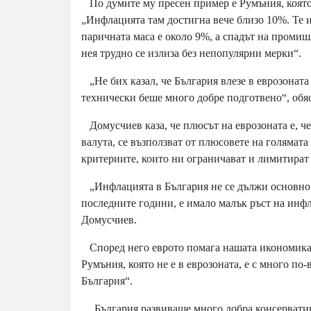
По думите му пресен пример е Румъния, която 
„Инфлацията там достигна вече близо 10%. Те и
паричната маса е около 9%, а спадът на промиш
нея трудно се излиза без непопулярни мерки“.
„Не бих казал, че България влезе в еврозонат
технически беше много добре подготвено“, обя
Домусчиев каза, че плюсът на еврозоната е, че
валута, се възползват от плюсовете на голямата
критериите, които ни ограничават и лимитират
„Инфлацията в България не се дължи основно н
последните години, е имало малък ръст на инфла
Домусчиев.
Според него еврото помага нашата икономика д
Румъния, която не е в еврозоната, е с много по
България“.
„България развиваше много добра консерватив