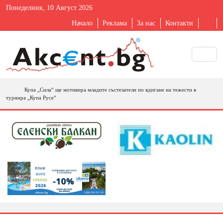
Понеделник, 10 Август 2026
Начало
Реклама
За нас
Контакти
Купа „Сила“ ще мотивира младите състезатели по вдигане на тежести в
турнира „Купа Русе“