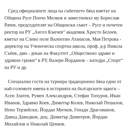
Сред официалните лица на събитието бяха кметът на
Община Русе Пенчо Милков и заместникът му Борислав
Рачев, председателят на Общински съвет – Русе и почетен
ректор на РУ „Ангел Кънчев“ академик Христо Белоев,
кметът на Сливо поле Валентин Атанасов, Мая Петрова -
директор на Ученическа спортна школа, проф. д-р Никола
Събев, дмн - декан на Факултет „Обществено здраве и
здравни грижи“ в РУ, Валери Йорданов – катедра „Спорт“
на РУ и др.
Специални гости на турнира традиционно бяха едни от
най-големите имена в историята на българските щанги –
Асен Златев, Румен Александров, Стефан Топуров, Иван
Иванов, Здравко Коев, Димитър Колев, Николай Пешалов,
Нено Терзийски, Йордан Митков, Генади Драгоманов,
Давид Давидков, доц. Димитър Димитров, Йордан
Михайлов и Николай Ценков.