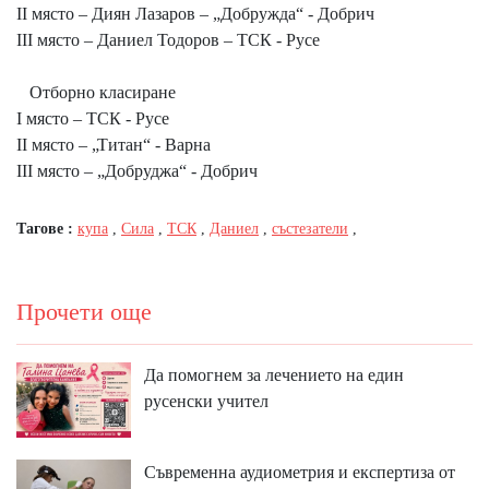
II място – Диян Лазаров – „Добружда“ - Добрич
III място – Даниел Тодоров – ТСК - Русе
Отборно класиране
I място – ТСК - Русе
II място – „Титан“ - Варна
III място – „Добруджа“ - Добрич
Тагове :
купа
,
Сила
,
ТСК
,
Даниел
,
състезатели
,
Прочети още
Да помогнем за лечението на един
русенски учител
Съвременна аудиометрия и експертиза от