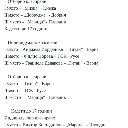
Отборно класиране
I място – „Мизия“ - Кнежа
II място – „Добруджа“ - Добрич
III място – „Марица“ - Пловдив
Кадетки до 17 години
Индивидуално класиране
I място – Анджела Йорданова – „Титан“ - Варна
II място – Филис Норова – ТСК - Русе
III място – Грациела Дадакова – „Титан“ - Варна
Отборно класиране
I място – „Титан“ - Варна
II място – ТСК - Русе
III място – „Марица“ - Пловдив
Кадети до 17 години
Индивидуално класиране
I място – Виктор Костадинов – „Марица“ - Пловдив