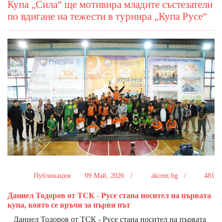
Купа „Сила“ ще мотивира младите състезатели
по вдигане на тежести в турнира „Купа Русе“
Публикация
09 Май, 2026 /
akcent.bg /
481
Даниел Тодоров от ТСК - Русе стана носител на първата
купа, която се връчи за първи път
Даниел Тодоров от ТСК - Русе стана носител на първата