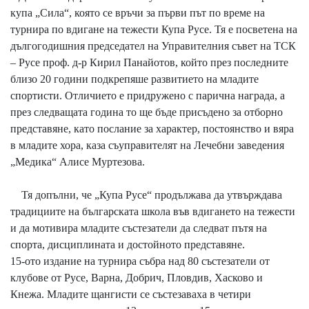
купа „Сила“, която се връчи за първи път по време на
турнира по вдигане на тежести Купа Русе. Тя е посветена на
дългогодишния председател на Управителния съвет на ТСК
– Русе проф. д-р Кирил Панайотов, който през последните
близо 20 години подкрепяше развитието на младите
спортисти. Отличието е придружено с парична награда, а
през следващата година то ще бъде присъдено за отборно
представяне, като послание за характер, постоянство и вяра
в младите хора, каза съуправителят на Лечебни заведения
„Медика“ Алисе Муртезова.
Тя допълни, че „Купа Русе“ продължава да утвърждава
традициите на българската школа във вдигането на тежести
и да мотивира младите състезатели да следват пътя на
спорта, дисциплината и достойното представяне.
15-ото издание на турнира събра над 80 състезатели от
клубове от Русе, Варна, Добрич, Пловдив, Хасково и
Кнежа. Младите щангисти се състезаваха в четири