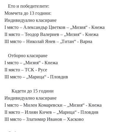
Ето и победителите:
Момчета до 13 години:
Индивидуално класиране
I място – Александър Цветков – „Мизия“ - Кнежа
II място – Теодор Валериев – „Мизия“ - Кнежа
III място – Николай Янев – „Титан“ - Варна
Отборно класиране
I място – „Мизия“ - Кнежа
II място – ТСК - Русе
III място – „Марица“ - Пловдив
Кадети до 15 години
Индивидуално класиране
I място – Милен Комаревски – „Мизия“ - Кнежа
II място – Илиян Кичев – „Марица“ - Пловдив
III място – Златимир Иванов – Хасково