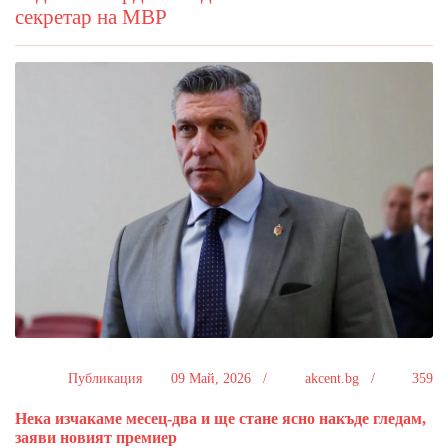
секретар на МВР
Публикация
09 Май, 2026 /
akcent.bg /
359
Нека изчакаме месец-два и ще стане ясно накъде гледам,
заяви новият премиер