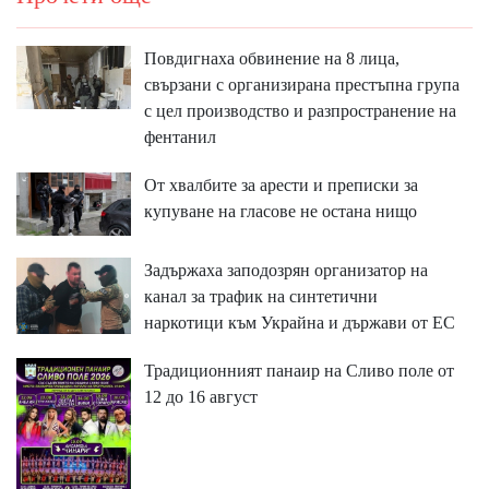
Повдигнаха обвинение на 8 лица,
свързани с организирана престъпна група
с цел производство и разпространение на
фентанил
От хвалбите за арести и преписки за
купуване на гласове не остана нищо
Задържаха заподозрян организатор на
канал за трафик на синтетични
наркотици към Украйна и държави от ЕС
Традиционният панаир на Сливо поле от
12 до 16 август