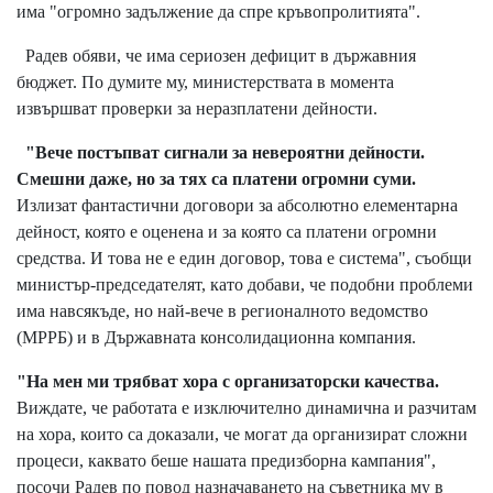
има "огромно задължение да спре кръвопролитията".
Радев обяви, че има сериозен дефицит в държавния
бюджет. По думите му, министерствата в момента
извършват проверки за неразплатени дейности.
"Вече постъпват сигнали за невероятни дейности.
Смешни даже, но за тях са платени огромни суми.
Излизат фантастични договори за абсолютно елементарна
дейност, която е оценена и за която са платени огромни
средства. И това не е един договор, това е система", съобщи
министър-председателят, като добави, че подобни проблеми
има навсякъде, но най-вече в регионалното ведомство
(МРРБ) и в Държавната консолидационна компания.
"На мен ми трябват хора с организаторски качества.
Виждате, че работата е изключително динамична и разчитам
на хора, които са доказали, че могат да организират сложни
процеси, каквато беше нашата предизборна кампания",
посочи Радев по повод назначаването на съветника му в