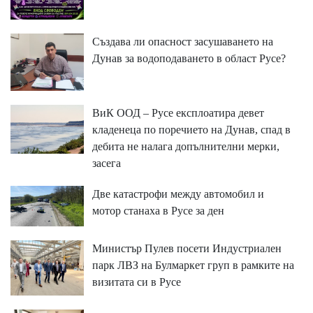
Създава ли опасност засушаването на
Дунав за водоподаването в област Русе?
ВиК ООД – Русе експлоатира девет
кладенеца по поречието на Дунав, спад в
дебита не налага допълнителни мерки,
засега
Две катастрофи между автомобил и
мотор станаха в Русе за ден
Министър Пулев посети Индустриален
парк ЛВЗ на Булмаркет груп в рамките на
визитата си в Русе