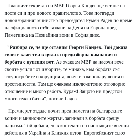
Главният секретар на МВР Георги Кандев ще остане на
поста си и при новото правителство. Това потвърди
новоизбраният министър-председател Румен Радев по време
на официалното отбелязване на Деня на Европа пред
Паметника на Незнайния воин в София днес.
"Разбира се, че ще оставим Георги Кандев. Той доказа
своите качества в цялата предизборна кампания и
борбата с купения вот.
Аз очаквам МВР да насочи вече
своите усилия от изборите, те минаха, към борбата със
злоупотребите и корупцията, всички закононарушения и
престъпността. Там ще очаквам изключително отговорно
отношение и много работа. Кураж! Защото ни предстои
много тежка битка", посочи Радев.
Премиерът отдаде почит пред паметта на българските
воини и милионите жертви, загинали в борбата срещу
нацизма. Той добави, че в контекста на настоящите военни
действия в Украйна и Близкия изток, Европейският съюз