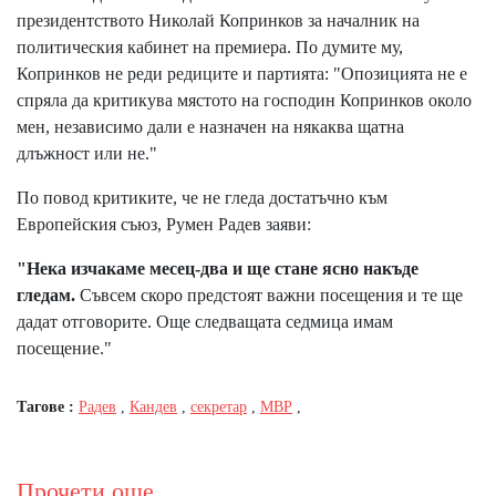
президентството Николай Копринков за началник на
политическия кабинет на премиера. По думите му,
Копринков не реди редиците и партията: "Опозицията не е
спряла да критикува мястото на господин Копринков около
мен, независимо дали е назначен на някаква щатна
длъжност или не."
По повод критиките, че не гледа достатъчно към
Европейския съюз, Румен Радев заяви:
"Нека изчакаме месец-два и ще стане ясно накъде
гледам.
Съвсем скоро предстоят важни посещения и те ще
дадат отговорите. Още следващата седмица имам
посещение."
Тагове :
Радев
,
Кандев
,
секретар
,
МВР
,
Прочети още