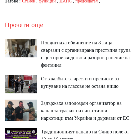
Тагове :
Станев
,
функции
,
ДАНС
,
председател
,
Прочети още
Повдигнаха обвинение на 8 лица,
свързани с организирана престъпна група
с цел производство и разпространение на
фентанил
От хвалбите за арести и преписки за
купуване на гласове не остана нищо
Задържаха заподозрян организатор на
канал за трафик на синтетични
наркотици към Украйна и държави от ЕС
Традиционният панаир на Сливо поле от