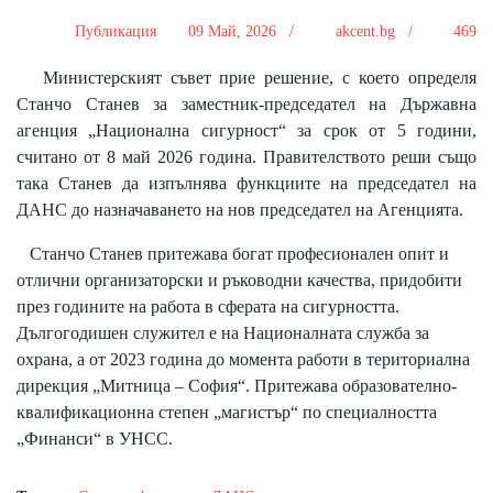
Публикация
09 Май, 2026 /
akcent.bg /
469
Министерският съвет прие решение, с което определя
Станчо Станев за заместник-председател на Държавна
агенция „Национална сигурност“ за срок от 5 години,
считано от 8 май 2026 година. Правителството реши също
така Станев да изпълнява функциите на председател на
ДАНС до назначаването на нов председател на Агенцията.
Станчо Станев притежава богат професионален опит и
отлични организаторски и ръководни качества, придобити
през годините на работа в сферата на сигурността.
Дългогодишен служител е на Националната служба за
охрана, а от 2023 година до момента работи в териториална
дирекция „Митницa – София“. Притежава образователно-
квалификационна степен „магистър“ по специалността
„Финанси“ в УНСС.