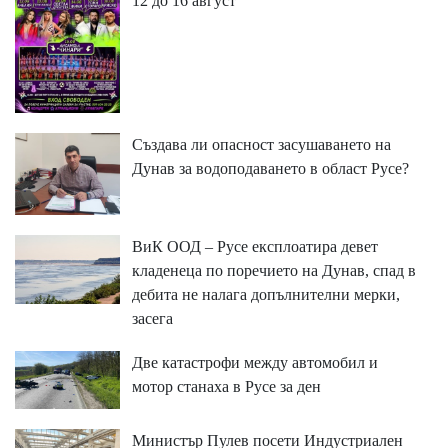
12 до 16 август
Създава ли опасност засушаването на
Дунав за водоподаването в област Русе?
ВиК ООД – Русе експлоатира девет
кладенеца по поречието на Дунав, спад в
дебита не налага допълнителни мерки,
засега
Две катастрофи между автомобил и
мотор станаха в Русе за ден
Министър Пулев посети Индустриален