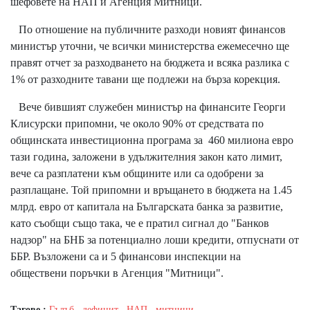
шефовете на НАП и Агенция Митници.
По отношение на публичните разходи новият финансов
министър уточни, че всички министерства ежемесечно ще
правят отчет за разходването на бюджета и всяка разлика с
1% от разходните тавани ще подлежи на бърза корекция.
Вече бившият служебен министър на финансите Георги
Клисурски припомни, че около 90% от средствата по
общинската инвестиционна програма за 460 милиона евро
тази година, заложени в удължителния закон като лимит,
вече са разплатени към общините или са одобрени за
разплащане. Той припомни и връщането в бюджета на 1.45
млрд. евро от капитала на Българската банка за развитие,
като съобщи също така, че е пратил сигнал до "Банков
надзор" на БНБ за потенциално лоши кредити, отпуснати от
ББР. Възложени са и 5 финансови инспекции на
обществени поръчки в Агенция "Митници".
Тагове :
Гълъб
,
дефицит
,
НАП
,
митници
,