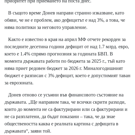
приоритет при приемането на поста днес.
В същото време Донев направи странно изказване, като
обяви, че не е проблем, ако дефицитът е над 3%, а това, че
няма политики за неговото управление.
Както е известно в края на април МФ отчете рекорден за
последните десетина години дефицит от над 1.7 млрд. евро,
което е 1.4% спрямо прогнозния за годината БВП. В
момента държавата работи по бюджета за 2025 г., тъй като
няма приет редовен бюджет за 2026 г. Миналогодишният
бюджет е разписан с 3% дефицит, което е допустимият таван
за еврозоната.
Донев отново се усъмни във финансовото състояние на
държавата. „Ще направим така, че всички скрити разходи,
които до момента не са фактурирани или са фактурирани и
не са разплатени, да бъдат показани – така, че да знае
обществеността каква е реалната картина с дефицита в
държавата“, заяви той.