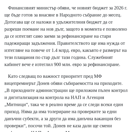
Финансовият министър обяви, че новият бюджет за 2026 г.
ще бъде готов за внасяне в Народното събрание до месец.
Дотогава ще се наложи в удължителния бюджет да се
разреши поемане на нов дълг, защото в момента е позволено
да се изтеглят само заеми за рефинансиране на стари
падежиращи задължения. Правителството ще има нужда от
изтегляне на повече от 1.4 млрд. евро, какъвто е размерът на
тези плащания по стар дълг тази година. Служебният
кабинет вече е изтеглил 900 млн. евро за рефинансиране.
Като следващ по важност приоритет пред МФ
вицепремиерът Донев обяви събираемостта на приходите.
„В приходните администрации ще приложим пълен контрол
и дигитализация на контрола на НАП и Агенция
„Митници“, така че в реално време да се следи всеки един
приход. Няма да има толериране на проверките за едни
данъчни субекти, а за други да има данъчна ваканция без
проверки“, посочи той. Донев не каза дали ще смени