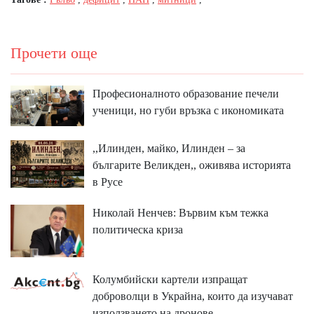
Прочети още
Професионалното образование печели
ученици, но губи връзка с икономиката
,,Илинден, майко, Илинден – за
българите Великден,, оживява историята
в Русе
Николай Ненчев: Вървим към тежка
политическа криза
Колумбийски картели изпращат
доброволци в Украйна, които да изучават
използването на дронове