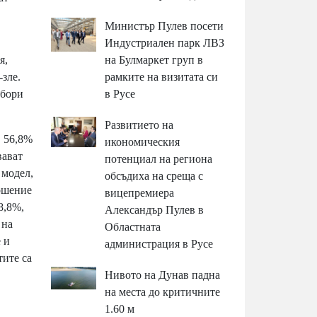
Министър Пулев посети
Индустриален парк ЛВЗ
на Булмаркет груп в
я,
рамките на визитата си
-зле.
в Русе
збори
Развитието на
в 56,8%
икономическия
вават
потенциал на региона
 модел,
обсъдиха на среща с
ношение
вицепремиера
8,8%,
Александър Пулев в
 на
Областната
 и
администрация в Русе
тите са
Нивото на Дунав падна
на места до критичните
1.60 м