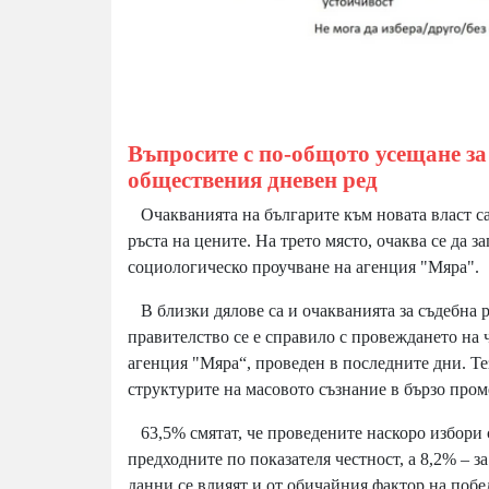
Въпросите с по-общото усещане за
обществения дневен ред
Очакванията на българите към новата власт са 
ръста на цените. На трето място, очаква се да 
социологическо проучване на агенция "Мяра".
В близки дялове са и очакванията за съдебна 
правителство се е справило с провеждането на 
агенция "Мяра“, проведен в последните дни. Те
структурите на масовото съзнание в бързо пром
63,5% смятат, че проведените наскоро избори с
предходните по показателя честност, а 8,2% – за
данни се влияят и от обичайния фактор на поб