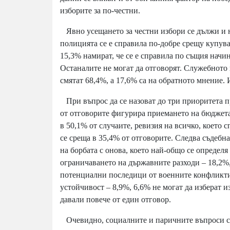
изборите за по-честни.
Явно усещането за честни избори се дължи и н
полицията се е справила по-добре срещу купува
15,3% намират, че се е справила по същия начин,
Останалите не могат да отговорят. Служебното 
смятат 68,4%, а 17,6% са на обратното мнение. 
При въпрос да се назоват до три приоритета п
от отговорите фигурира приемането на бюджета
в 50,1% от случаите, ревизия на всичко, което
се среща в 35,4% от отговорите. Следва съдебн
на борбата с онова, което най-общо се определя
ограничаването на държавните разходи – 18,2%,
потенциални последици от военните конфликти –
устойчивост – 8,9%, 6,6% не могат да изберат 
давали повече от един отговор.
Очевидно, социалните и паричните въпроси се 