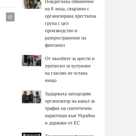
Повдигнаха обвинение
на 8 лица, свързани с
организирана престъпна
група с цел
производство и
разпространение на
фентанил
От хвалбите за арести и
преписки за купуване
на гласове не остана
нищо
Задържаха заподозрян
организатор на канал за
трафик на синтетични
наркотици към Украйна
и държави от ЕС