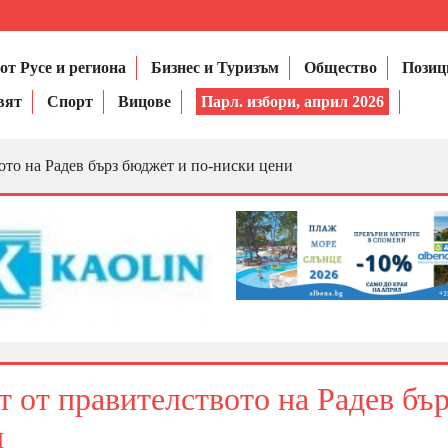
от Русе и региона
Бизнес и Туризъм
Общество
Позиц
вят
Спорт
Вицове
Парл. избори, април 2026
вото на Радев бърз бюджет и по-ниски цени
ат от правителството на Радев бъ
и