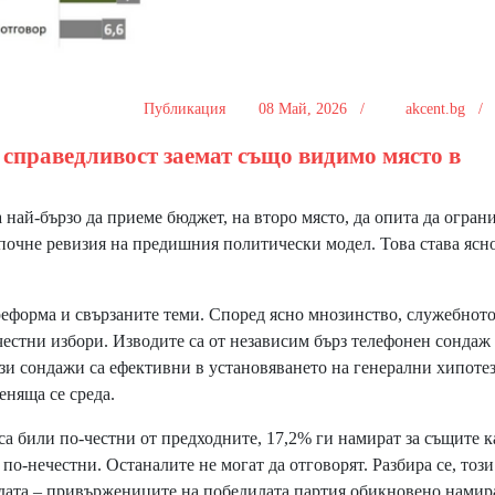
Публикация
08 Май, 2026 /
akcent.bg 
 справедливост заемат също видимо място в
най-бързо да приеме бюджет, на второ място, да опита да огран
започне ревизия на предишния политически модел. Това става ясн
реформа и свързаните теми. Според ясно мнозинство, служебнот
честни избори. Изводите са от независим бърз телефонен сондаж
зи сондажи са ефективни в установяването на генерални хипотез
еняща се среда.
а били по-честни от предходните, 17,2% ги намират за същите к
 по-нечестни. Останалите не могат да отговорят. Разбира се, този
едата – привържениците на победилата партия обикновено намир