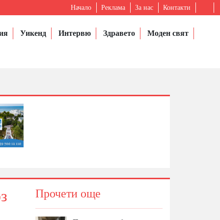
Начало
Реклама
За нас
Контакти
ия
Уикенд
Интервю
Здравето
Моден свят
рз
Прочети още