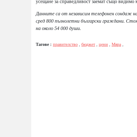
усещане за справедливост заемат също видимо 
Данните са от независим телефонен сондаж на 
сред 800 пълнолетни български граждани. Стох
на около 54 000 души.
Тагове :
правителство
,
бюджет
,
цени
,
Мяра
,