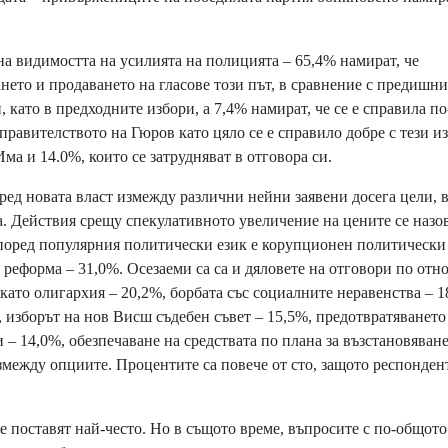
а видимостта на усилията на полицията – 65,4% намират, че
нето и продаването на гласове този път, в сравнение с предишни
 като в предходните избори, а 7,4% намират, че се е справила по
правителството на Гюров като цяло се е справило добре с тези и
Има и 14.0%, които се затрудняват в отговора си.
ред новата власт измежду различни нейни заявени досега цели, 
. Действия срещу спекулативното увеличение на цените се назо
 според популярния политически език е корупционен политически
а реформа – 31,0%. Осезаеми са са и дяловете на отговори по от
 като олигархия – 20,2%, борбата със социалните неравенства – 1
 изборът на нов Висш съдебен съвет – 15,5%, предотвратяването
 14,0%, обезпечаване на средствата по плана за възстановяване
измежду опциите. Процентите са повече от сто, защото респонден
поставят най-често. Но в същото време, въпросите с по-общото