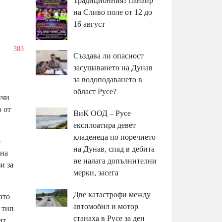
Традиционният панаир
на Сливо поле от 12 до
16 август
/
383
Създава ли опасност
засушаването на Дунав
за водоподаването в
област Русе?
ичи
о от
ВиК ООД – Русе
експлоатира девет
кладенеца по поречието
о
на Дунав, спад в дебита
 на
не налага допълнителни
и за
мерки, засега
Две катастрофи между
ато
автомобил и мотор
 тип
станаха в Русе за ден
ат