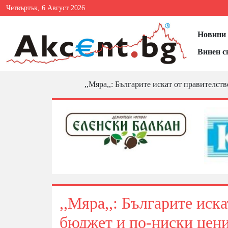
Четвъртък, 6 Август 2026
Новини 
Винен с
,,Мяра,,: Българите искат от правителст
,,Мяра,,: Българите иск
бюджет и по-ниски цен