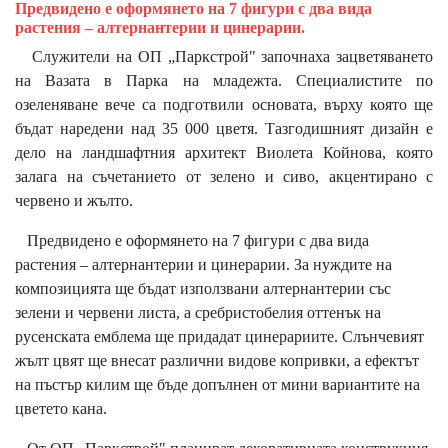
Предвидено е оформянето на 7 фигури с два вида
растения – алтернантерии и цинерарии.
Служители на ОП „Паркстрой" започнаха зацветяването
на Вазата в Парка на младежта. Специалистите по
озеленяване вече са подготвили основата, върху която ще
бъдат наредени над 35 000 цветя. Тазгодишният дизайн е
дело на ландшафтния архитект Виолета Койнова, която
залага на съчетанието от зелено и сиво, акцентирано с
червено и жълто.
Предвидено е оформянето на 7 фигури с два вида
растения – алтернантерии и цинерарии. За нуждите на
композицията ще бъдат използвани алтернантерии със
зелени и червени листа, а сребристобелия оттенък на
русенската емблема ще придадат цинерариите. Слънчевият
жълт цвят ще внесат различни видове копривки, а ефектът
на пъстър килим ще бъде допълнен от мини вариантите на
цветето кана.