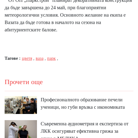
От ОП „Паркстрой" планират декоративната конструкция
да бъде завършена до 24 май, при благоприятни
метеорологични условия. Основното желание на екипа е
Вазата да бъде готова в началото на сезона на
абитуриентските балове.
Тагове :
цветя
,
ваза
,
парк
,
Прочети още
Професионалното образование печели
ученици, но губи връзка с икономиката
Съвременна аудиометрия и експертиза от
ЛКК осигуряват ефективна грижа за