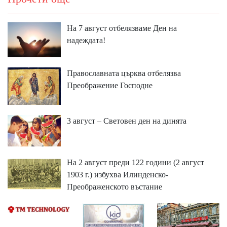
На 7 август отбелязваме Ден на
надеждата!
Православната църква отбелязва
Преображение Господне
3 август – Световен ден на динята
На 2 август преди 122 години (2 август
1903 г.) избухва Илинденско-
Преображенското въстание