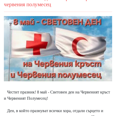
червения полумесец
Честит празник! 8 май - Световен ден на Червеният кръст
и Червеният Полумесец!
Ден, в който празнуват всички хора, отдали сърцето и