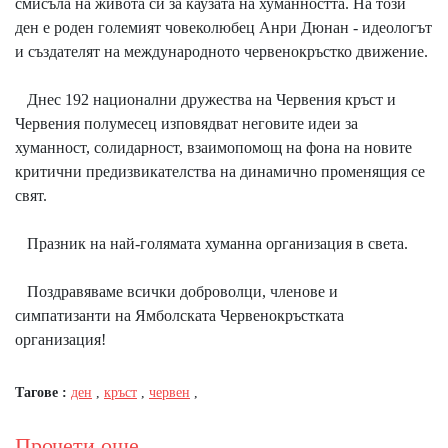
смисъла на живота си за каузата на хуманността. На този
ден е роден големият човеколюбец Анри Дюнан - идеологът
и създателят на международното червенокръстко движение.
Днес 192 национални дружества на Червения кръст и
Червения полумесец изповядват неговите идеи за
хуманност, солидарност, взаимопомощ на фона на новите
критични предизвикателства на динамично променящия се
свят.
Празник на най-голямата хуманна организация в света.
Поздравяваме всички доброволци, членове и
симпатизанти на Ямболската Червенокръстката
организация!
Тагове :
ден
,
кръст
,
червен
,
Прочети още