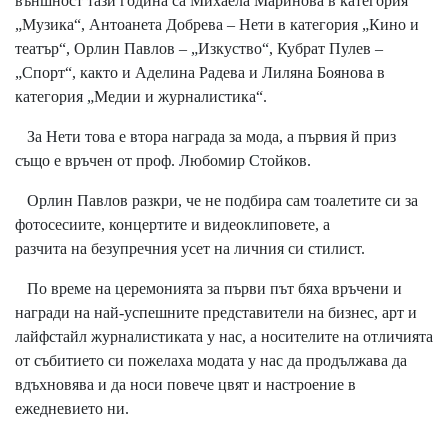
външност тази година са Михаела Маринова в категория
„Музика“, Антоанета Добрева – Нети в категория „Кино и
театър“, Орлин Павлов – „Изкуство“, Кубрат Пулев –
„Спорт“, както и Аделина Радева и Лиляна Боянова в
категория „Медии и журналистика“.
За Нети това е втора награда за мода, а първия й приз
също е връчен от проф. Любомир Стойков.
Орлин Павлов разкри, че не подбира сам тоалетите си за
фотосесиите, концертите и видеоклиповете, а
разчита на безупречния усет на личния си стилист.
По време на церемонията за първи път бяха връчени и
награди на най-успешните представители на бизнес, арт и
лайфстайл журналистиката у нас, а носителите на отличията
от събитието си пожелаха модата у нас да продължава да
вдъхновява и да носи повече цвят и настроение в
ежедневието ни.