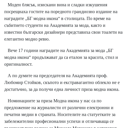
Моден блясък, изискани вина и сладки изкушения
посрещнаха гостите на поредното грандиозно издание на
наградите „БГ модна икона“ в столицата. По време на
събитието студенти на Академията за мода, както и
известни български дизайнери представиха свои тоалети на
елегантно модно ревю.
Вече 17 години наградите на Академията за мода „БГ
модна икона“ продължават да са еталон за красота, стил и
оригиналност.
А по думите на председателя на Академията проф.
Любомир Стойков, скъпото и екстравагантно облекло не е
достатъчно, за да получи една личност приза модна икона.
Номинациите за приза Модна икона у нас са по
предложение на журналисти от различни електронни и
печатни медии в страната. Носителите на статуетките за
забележителни професионални успехи и отличаваща се