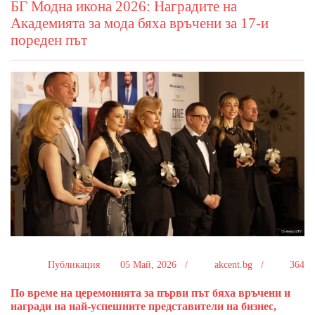
БГ Модна икона 2026: Наградите на
Академията за мода бяха връчени за 17-и
пореден път
Публикация
05 Май, 2026 /
akcent.bg /
364
По време на церемонията за първи път бяха връчени и
награди на най-успешните представители на бизнес,