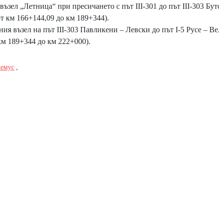
 възел „Летница“ при пресичането с път III-301 до път III-303 Бут
т км 166+144,09 до км 189+344).
тния възел на път III-303 Павликени – Левски до път I-5 Русе – В
км 189+344 до км 222+000).
емус
,