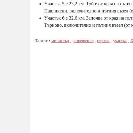
Участък 5 е 23,2 км. Той е от края на пътен
Павликени, включително и пътния възел (о
Участък 6 е 32,6 км. Започва от края на пъ
Търново, включително и пътния възел (от 
Тагове :
министър
,
разрешение
,
строеж
,
участък
,
Х