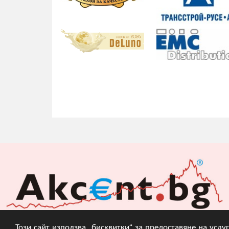
Този сайт използва „бисквитки“ за предоставяне на усл