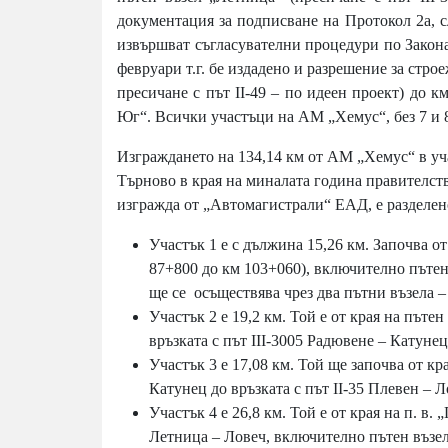
документация за подписване на Протокол 2а, сл
извършват съгласувателни процедури по Закона
февруари т.г. бе издадено и разрешение за строе
пресичане с път II-49 – по идеен проект) до к
Юг“. Всички участъци на АМ „Хемус“, без 7 и 8
Изграждането на 134,14 км от АМ „Хемус“ в учас
Търново в края на миналата година правителств
изгражда от „Автомагистрали“ ЕАД, е разделено
Участък 1 е с дължина 15,26 км. Започва от
87+800 до км 103+060), включително пъте
ще се осъществява чрез два пътни възела –
Участък 2 е 19,2 км. Той е от края на пъте
връзката с път ІІІ-3005 Радювене – Катуне
Участък 3 е 17,08 км. Той ще започва от кр
Катунец до връзката с път ІІ-35 Плевен – Л
Участък 4 е 26,8 км. Той е от края на п. в.
Летница – Ловеч, включително пътен възел