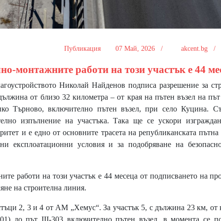
Публикация
07 Май, 2026 /
akcent.bg 
но-монтажните работи на този участък е 44 ме
гоустройството Николай Найденов подписа разрешение за стр
дължина от близо 32 километра – от края на пътен възел на път 
ко Търново, включително пътен възел, при село Куцина. Съ
телно изпълнение на участъка. Така ще се ускори изграждан
оритет и е едно от основните трасета на републиканската пътна
ни експлоатационни условия и за подобряване на безопасно
те работи на този участък е 44 месеца от подписването на пр
яне на строителна линия.
ци 2, 3 и 4 от АМ „Хемус“. За участък 5, с дължина 23 км, от 
301) до път III-303 включително пътен възел, в момента се п