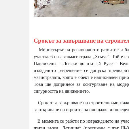
Срокът за завършване на строител
Министърът на регионалното развитие и бла
участък 6 на автомагистрала „Хемус“. Той е с 
Павликени – Левски до път I-5 Русе – Вели
издаденото разрешение се допуска предвари
магистралата, която е обект е национален при
Това ще допринесе за осигуряване на модер
сигурността на движението.
Срокът за завършване на строително-монтажни
за откриване на строителна площадка и определ
В момента се работи по изграждането на участъ
пътен възел „Летница“ (пресичане с път III-