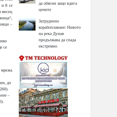
да обясни защо вдига
 и 8 се
цените
з месец
зница“,
Затруднено
ховци –
корабоплаване: Нивото
на река Дунав
продължава да спада
лико
екстремно
е се
а мрежа
ин, до
260).
вене –
).