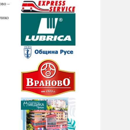
ово –
елико