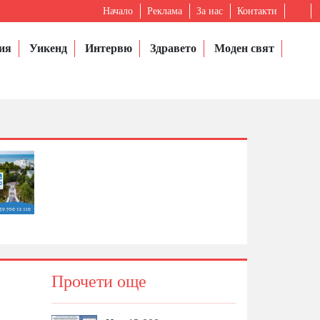
Начало
Реклама
За нас
Контакти
ия
Уикенд
Интервю
Здравето
Моден свят
Прочети още