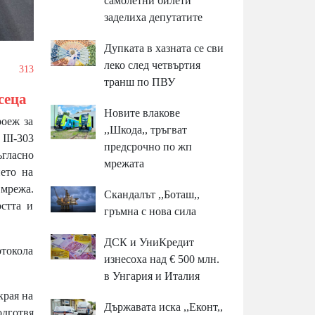
самолетни билети
заделиха депутатите
Дупката в хазната се сви
леко след четвъртия
/
313
транш по ПВУ
сеца
Новите влакове
оеж за
,,Шкода,, тръгват
III-303
предсрочно по жп
гласно
мрежата
ето на
 мрежа.
Скандалът ,,Боташ,,
стта и
гръмна с нова сила
ДСК и УниКредит
отокола
изнесоха над € 500 млн.
в Унгария и Италия
края на
Държавата иска ,,Еконт,,
одготвя