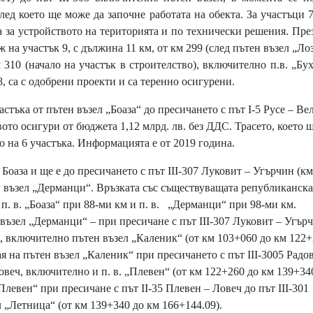
ед което ще може да започне работата на обекта. За участъци 7
 за устройството на територията и по технически решения. Пре
ж на участък 9, с дължина 11 км, от км 299 (след пътен възел „Ло
м 310 (начало на участък в строителство), включително п.в. „Бу
, са с одобрени проекти и са теренно осигурени.
тъка от пътен възел „Боаза“ до пресичането с път I-5 Русе – Ве
ото осигури от бюджета 1,12 млрд. лв. без ДДС. Трасето, което щ
 на 6 участъка. Информацията е от 2019 година.
 Боаза и ще е до пресичането с път ІІІ-307 Луковит – Угърчин (км
н възел „Дерманци“. Връзката със съществуващата републиканск
 п. в. „Боаза“ при 88-ми км и п. в. „Дерманци“ при 98-ми км.
н възел „Дерманци“ – при пресичане с път ІІІ-307 Луковит – Угърч
ц, включително пътен възел „Каленик“ (от км 103+060 до км 122+
ая на пътен възел „Каленик“ при пресичането с път ІІІ-3005 Радо
овеч, включително и п. в. „Плевен“ (от км 122+260 до км 139+340
 „Плевен“ при пресичане с път II-35 Плевен – Ловеч до път III-301
 „Летница“ (от км 139+340 до км 166+144.09).