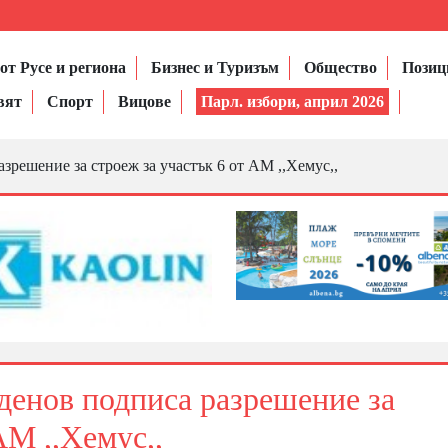
от Русе и региона
Бизнес и Туризъм
Общество
Позиц
вят
Спорт
Вицове
Парл. избори, април 2026
решение за строеж за участък 6 от АМ ,,Хемус,,
енов подписа разрешение за
АМ ,,Хемус,,