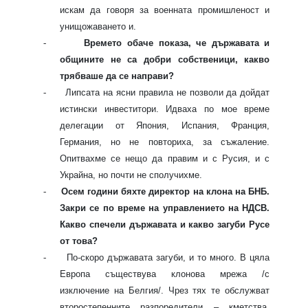
искам да говоря за военната промишленост и
унищожаването и.
-
Времето обаче показа, че държавата и
общините не са добри собственици, какво
трябваше да се направи?
-
Липсата на ясни правила не позволи да дойдат
истински инвеститори. Идваха по мое време
делегации от Япония, Испания, Франция,
Германия, но не повториха, за съжаление.
Опитвахме се нещо да правим и с Русия, и с
Украйна, но почти не сполучихме.
-
Осем години бяхте директор на клона на БНБ.
Закри се по време на управлението на НДСВ.
Какво спечели държавата и какво загуби Русе
от това?
-
По-скоро държавата загуби, и то много. В цяла
Европа съществува клонова мрежа /с
изключение на Белгия/. Чрез тях те обслужват
второстепенните разпоредители – кметства,