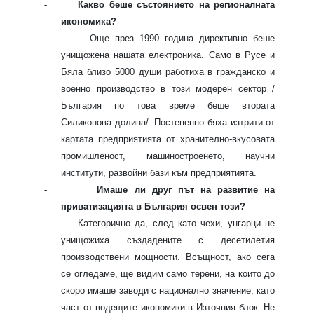
-
Какво беше състоянието на регионалната
икономика?
-
Още през 1990 година директивно беше
унищожена нашата електроника. Само в Русе и
Бяла близо 5000 души работиха в гражданско и
военно производство в този модерен сектор /
България по това време беше втората
Силиконова долина/. Постепенно бяха изтрити от
картата предприятията от хранително-вкусовата
промишленост, машиностроенето, научни
институти, развойни бази към предприятията.
-
Имаше ли друг път на развитие на
приватизацията в България освен този?
-
Категорично да, след като чехи, унгарци не
унищожиха създадените с десетилетия
производствени мощности. Всъщност, ако сега
се огледаме, ще видим само терени, на които до
скоро имаше заводи с национално значение, като
част от водещите икономики в Източния блок. Не