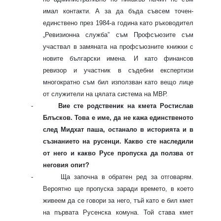
имал контакти. А за да бъда съвсем точен-
единствено през 1984-а година като ръководител
„Ревизионна служба” съм Профсъюзите съм
участвал в замяната на профсъюзните книжки с
новите български имена. И като финансов
ревизор и участник в съдебни експертизи
многократно съм бил използван като вещо лице
от служители на цялата система на МВР.
-
Вие сте родственик на кмета Ростислав
Блъсков. Това е име, да не кажа единственото
след Мидхат паша, останало в историята и в
съзнанието на русенци. Какво сте наследили
от него и какво Русе пропуска да ползва от
неговия опит?
-
Ща започна в обратен ред за отговарям.
Вероятно ще пропуска заради времето, в което
живеем да се говори за него, тъй като е бил кмет
на първата Русенска комуна. Той става кмет