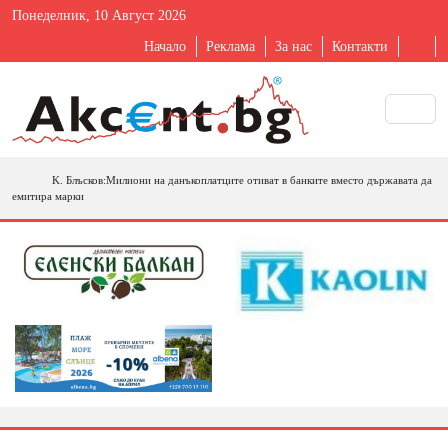
Понеделник, 10 Август 2026
Начало
Реклама
За нас
Контакти
K. Блъсков:Милиони на данъкоплатците отиват в банките вместо държавата да
емитира марки