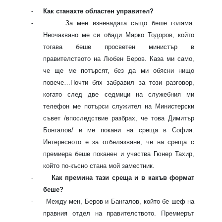
-
Как станахте областен управител?
-
За мен изненадата също беше голяма.
Неочаквано ме си обади Марко Тодоров, който
тогава беше просветен министър в
правителството на Любен Беров. Каза ми само,
че ще ме потърсят, без да ми обясни нищо
повече…Почти бях забравил за този разговор,
когато след две седмици на служебния ми
телефон ме потърси служител на Министерски
съвет /впоследствие разбрах, че това Димитър
Бонгалов/ и ме покани на среща в София.
Интересното е за отбелязване, че на среща с
премиера беше поканен и участва Гюнер Тахир,
който по-късно стана мой заместник.
-
Как премина тази среща и в какъв формат
беше?
-
Между мен, Беров и Бангалов, който бе шеф на
правния отдел на правителството. Премиерът