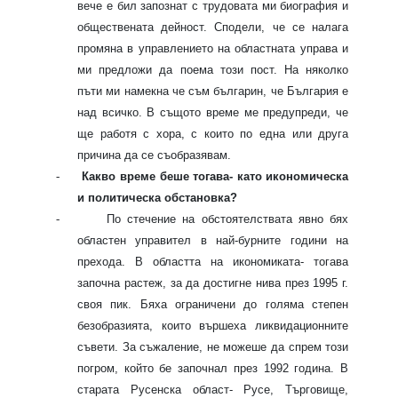
вече е бил запознат с трудовата ми биография и
обществената дейност. Сподели, че се налага
промяна в управлението на областната управа и
ми предложи да поема този пост. На няколко
пъти ми намекна че съм българин, че България е
над всичко. В същото време ме предупреди, че
ще работя с хора, с които по една или друга
причина да се съобразявам.
-
Какво време беше тогава- като икономическа
и политическа обстановка?
-
По стечение на обстоятелствата явно бях
областен управител в най-бурните години на
прехода. В областта на икономиката- тогава
започна растеж, за да достигне нива през 1995 г.
своя пик. Бяха ограничени до голяма степен
безобразията, които вършеха ликвидационните
съвети. За съжаление, не можеше да спрем този
погром, който бе започнал през 1992 година. В
старата Русенска област- Русе, Търговище,