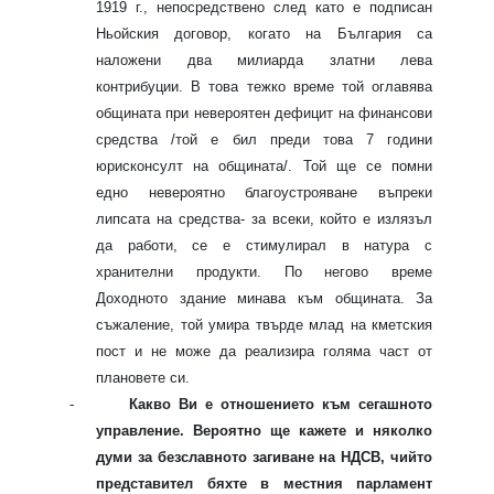
1919 г., непосредствено след като е подписан
Ньойския договор, когато на България са
наложени два милиарда златни лева
контрибуции. В това тежко време той оглавява
общината при невероятен дефицит на финансови
средства /той е бил преди това 7 години
юрисконсулт на общината/. Той ще се помни
едно невероятно благоустрояване въпреки
липсата на средства- за всеки, който е излязъл
да работи, се е стимулирал в натура с
хранителни продукти. По негово време
Доходното здание минава към общината. За
съжаление, той умира твърде млад на кметския
пост и не може да реализира голяма част от
плановете си.
-
Какво Ви е отношението към сегашното
управление. Вероятно ще кажете и няколко
думи за безславното загиване на НДСВ, чийто
представител бяхте в местния парламент