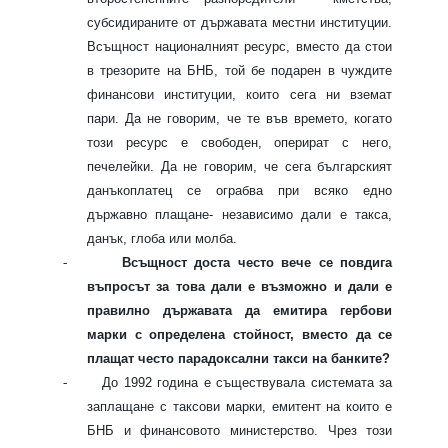
субсидираните от държавата местни институции.
Всъщност националният ресурс, вместо да стои
в трезорите на БНБ, той бе подарен в чуждите
финансови институции, които сега ни вземат
пари. Да не говорим, че те във времето, когато
този ресурс е свободен, оперират с него,
печелейки. Да не говорим, че сега българският
данъкоплатец се ограбва при всяко едно
държавно плащане- независимо дали е такса,
данък, глоба или молба.
-
Всъщност доста често вече се повдига
въпросът за това дали е възможно и дали е
правилно държавата да емитира гербови
марки с определена стойност, вместо да се
плащат често парадоксални такси на банките?
-
До 1992 година е съществувала системата за
заплащане с таксови марки, емитент на които е
БНБ и финансовото министерство. Чрез този