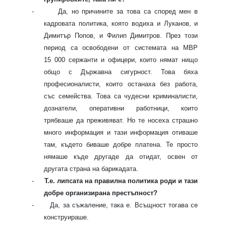
-
Да, но причините за това са според мен в
кадровата политика, която водиха и Луканов, и
Димитър Попов, и Филип Димитров. През този
период са освободени от системата на МВР
15 000 сержанти и офицери, които нямат нищо
общо с Държавна сигурност. Това бяха
професионалисти, които останаха без работа,
със семейства. Това са чудесни криминалисти,
дознатели, оперативни работници, които
трябваше да преживяват. Но те носеха страшно
много информация и тази информация отиваше
там, където биваше добре платена. Те просто
нямаше къде другаде да отидат, освен от
другата страна на барикадата.
-
Т.е. липсата на правилна политика роди и тази
добре организирана престъпност?
-
Да, за съжаление, така е. Всъщност тогава се
конструираше.