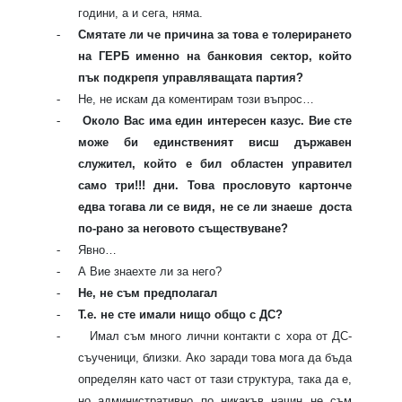
години, а и сега, няма.
-
Смятате ли че причина за това е толерирането
на ГЕРБ именно на банковия сектор, който
пък подкрепя управляващата партия?
-
Не, не искам да коментирам този въпрос…
-
Около Вас има един интересен казус. Вие сте
може би единственият висш държавен
служител, който е бил областен управител
само три!!! дни. Това прословуто картонче
едва тогава ли се видя, не се ли знаеше
доста
по-рано за неговото съществуване?
-
Явно…
-
А Вие знаехте ли за него?
-
Не, не съм предполагал
-
Т.е. не сте имали нищо общо с ДС?
-
Имал съм много лични контакти с хора от ДС-
съученици, близки. Ако заради това мога да бъда
определян като част от тази структура, така да е,
но административно по никакъв начин не съм