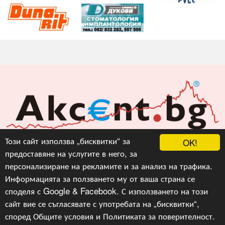
Акцент БГ ЕООД
Този сайт използва „бисквитки“ за
OK!
предоставяне на услугите в него, за
info@akcent.bg
персонализиране на рекламите и за анализ на трафика.
Facebook
Информацията за ползването му от ваша страна се
споделя с Google & Facebook. С използването на този
сайт вие се съгласявате с употребата на „бисквитки“,
Copyright © 2010, 2016, 2018-2022, 2023, v.3.0,
Акцент
БГ ЕООД
, Уеб Дизайн и програмиране :
Гейт.БГ
според
Общите условия
и
Политиката за поверителност
.