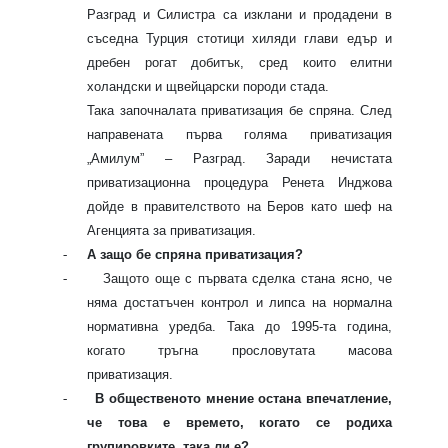
Разград и Силистра са изклани и продадени в
съседна Турция стотици хиляди глави едър и
дребен рогат добитък, сред които елитни
холандски и щвейцарски породи стада.
Така започналата приватизация бе спряна. След
направената първа голяма приватизация
„Амилум” – Разград. Заради нечистата
приватизационна процедура Ренета Инджова
дойде в правителството на Беров като шеф на
Агенцията за приватизация.
-
А защо бе спряна приватизация?
-
Защото още с първата сделка стана ясно, че
няма достатъчен контрол и липса на нормална
нормативна уредба. Така до 1995-та година,
когато тръгна прословутата масова
приватизация.
-
В общественото мнение остана впечатление,
че това е времето, когато се родиха
групировките, така ли е?