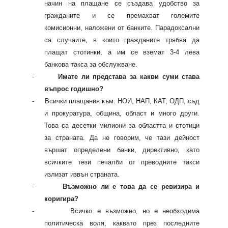
начин на плащане се създава удобство за
гражданите и се премахват големите
комисионни, наложени от банките. Парадоксални
са случаите, в които гражданите трябва да
плащат стотинки, а им се вземат 3-4 лева
банкова такса за обслужване.
-
Имате ли представа за какви суми става
въпрос годишно?
-
Всички плащания към: НОИ, НАП, КАТ, ОДП, съд
и прокуратура, община, област и много други.
Това са десетки милиони за областта и стотици
за страната. Да не говорим, че тази дейност
вършат определени банки, директивно, като
всичките тези печалби от преводните такси
излизат извън страната.
-
Възможно ли е това да се ревизира и
коригира?
-
Всичко е възможно, но е необходима
политическа воля, каквато през последните