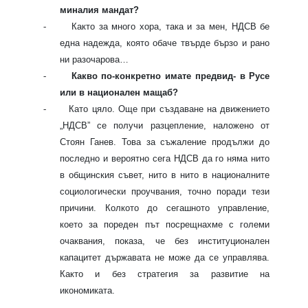
миналия мандат?
-
Както за много хора, така и за мен, НДСВ бе
една надежда, която обаче твърде бързо и рано
ни разочарова…
-
Какво по-конкретно имате предвид- в Русе
или в национален мащаб?
-
Като цяло. Още при създаване на движението
„НДСВ” се получи разцепление, наложено от
Стоян Ганев. Това за съжаление продължи до
последно и вероятно сега НДСВ да го няма нито
в общинския съвет, нито в нито в националните
социологически проучвания, точно поради тези
причини. Колкото до сегашното управление,
което за пореден път посрещнахме с големи
очаквания, показа, че без институционален
капацитет държавата не може да се управлява.
Както и без стратегия за развитие на
икономиката.