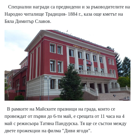
Специални награди са предвидени и за ръководителите на
Народно читалище Традиция- 1884 г., каза още кметът на
Бяла Димитър Славов.
В рамките на Майските празници на града, които се
провеждат от първи до 6-ти май, е срещата от 11 часа на 4
май с режисьора Татяна Пандурска. Тя ще се състои между
двете прожекции на филма "Диви ягоди".