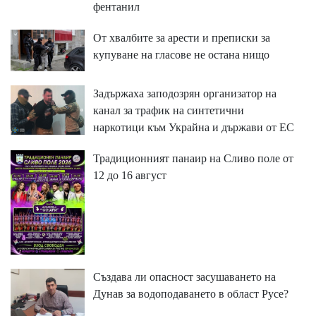
фентанил
От хвалбите за арести и преписки за
купуване на гласове не остана нищо
Задържаха заподозрян организатор на
канал за трафик на синтетични
наркотици към Украйна и държави от ЕС
Традиционният панаир на Сливо поле от
12 до 16 август
Създава ли опасност засушаването на
Дунав за водоподаването в област Русе?