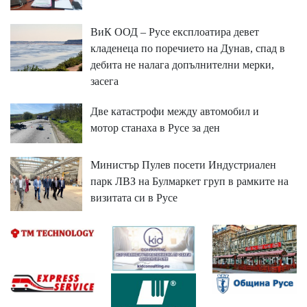
ВиК ООД – Русе експлоатира девет
кладенеца по поречието на Дунав, спад в
дебита не налага допълнителни мерки,
засега
Две катастрофи между автомобил и
мотор станаха в Русе за ден
Министър Пулев посети Индустриален
парк ЛВЗ на Булмаркет груп в рамките на
визитата си в Русе