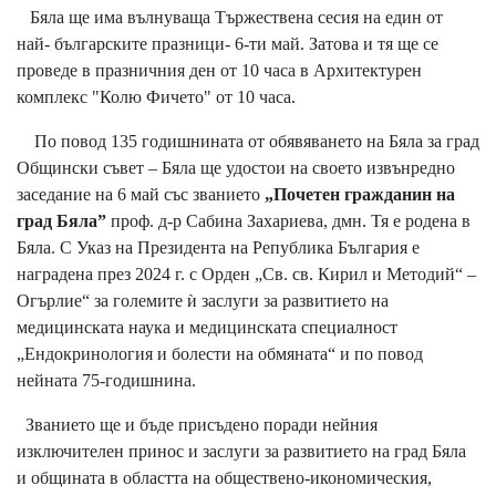
Бяла ще има вълнуваща Тържествена сесия на един от
най- българските празници- 6-ти май. Затова и тя ще се
проведе в празничния ден от 10 часа в Архитектурен
комплекс "Колю Фичето" от 10 часа.
По повод 135 годишнината от обявяването на Бяла за град
Общински съвет – Бяла ще удостои на своето извънредно
заседание на 6 май със званието
„Почетен гражданин на
град Бяла”
проф. д-р Сабина Захариева, дмн. Тя е родена в
Бяла. С Указ на Президента на Република България е
наградена през 2024 г. с Орден „Св. св. Кирил и Методий“ –
Огърлие“ за големите ѝ заслуги за развитието на
медицинската наука и медицинската специалност
„Ендокринология и болести на обмяната“ и по повод
нейната 75-годишнина.
Званието ще и бъде присъдено поради нейния
изключителен принос и заслуги за развитието на град Бяла
и общината в областта на обществено-икономическия,