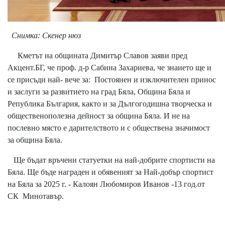
Снимка: Скенер нюз
Кметът на общината Димитър Славов заяви пред
Акцент.БГ, че проф. д-р Сабина Захариева, че знаието ще и
се присъди най- вече за: Постоянен и изключителен принос
и заслуги за развитието на град Бяла, Община Бяла и
Република България, както и за Дългогодишна творческа и
общественополезна дейност за община Бяла. И не на
послевно място е дарителството и с обществена значимост
за община Бяла.
Ще бъдат връчени статуетки на най-добрите спортисти на
Бяла. Ще бъде награден и обявеният за Най-добър спортист
на Бяла за 2025 г. - Калоян Любомиров Иванов -13 год.от
СК Минотавър.