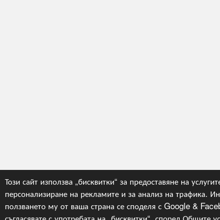
Този сайт използва „бисквитки“ за предоставяне на услугите
персонализиране на рекламите и за анализ на трафика. И
ползването му от ваша страна се споделя с Google & Faceb
съгласявате с употребата на „бисквитки“, според
Общите у