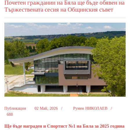
Почетен гражданин на Бяла ще бъде обявен на
Тържествената сесия на Общинския съвет
Публикация
02 Май, 2026 /
Румен НИКОЛАЕВ /
688
Ще бъде награден и Спортист №1 на Бяла за 2025 година