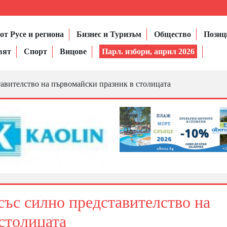
от Русе и региона
Бизнес и Туризъм
Общество
Позиц
вят
Спорт
Вицове
Парл. избори, април 2026
тавителство на първомайски празник в столицата
със силно представителство на
столицата