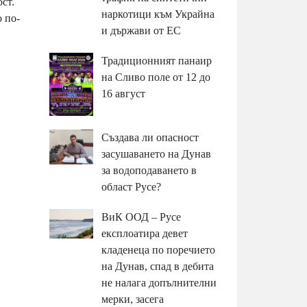
ст.
наркотици към Украйна
о по-
и държави от ЕС
Традиционният панаир
на Сливо поле от 12 до
16 август
Създава ли опасност
засушаването на Дунав
за водоподаването в
област Русе?
ВиК ООД – Русе
експлоатира девет
кладенеца по поречието
на Дунав, спад в дебита
не налага допълнителни
мерки, засега