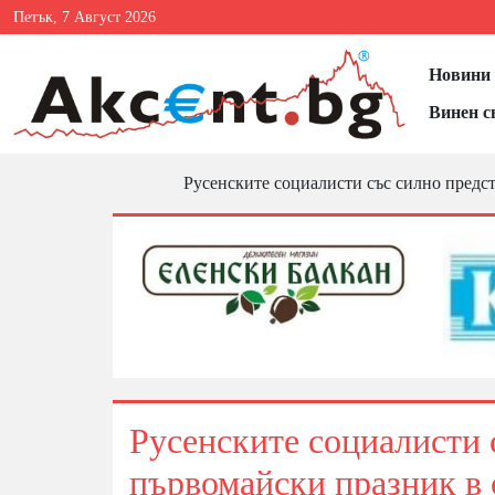
Петък, 7 Август 2026
Новини 
Винен с
Русенските социалисти със силно предс
Русенските социалисти 
първомайски празник в 