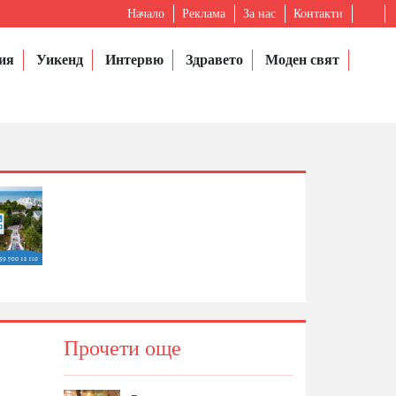
Начало
Реклама
За нас
Контакти
ия
Уикенд
Интервю
Здравето
Моден свят
Прочети още