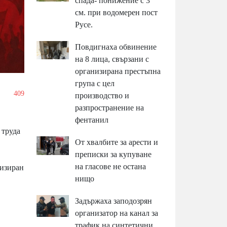
спада- понижение с 3
см. при водомерен пост
Русе.
Повдигнаха обвинение
на 8 лица, свързани с
организирана престъпна
група с цел
/
409
производство и
разпространение на
фентанил
 труда
От хвалбите за арести и
преписки за купуване
на гласове не остана
низиран
нищо
Задържаха заподозрян
организатор на канал за
трафик на синтетични