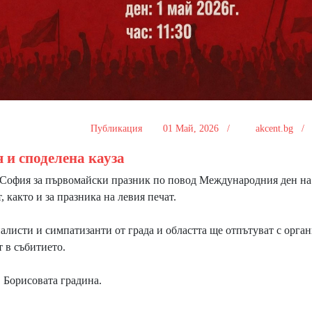
Публикация
01 Май, 2026 /
akcent.bg 
 и споделена кауза
 София за първомайски празник по повод Международния ден на
 както и за празника на левия печат.
алисти и симпатизанти от града и областта ще отпътуват с орга
т в събитието.
 Борисовата градина.