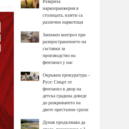
Разкриха
наркооранжерия в
столицата, иззети са
различни наркотици
Занижен контрол при
разпространението на
съставки за
производство на
фентанил у нас
Окръжна прокуратура –
Русе: Смърт от
фентанил в двор на
детска градина доведе
до разкриването на
двете престъпни групи
Дунав продължава да