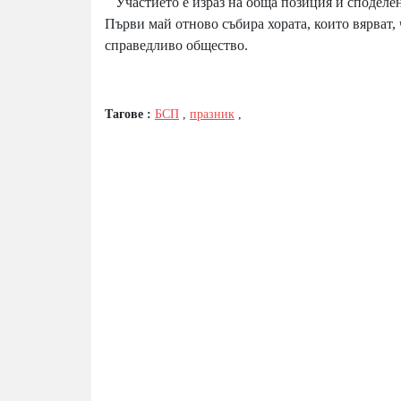
Участието е израз на обща позиция и споделена
Първи май отново събира хората, които вярват, 
справедливо общество.
Тагове :
БСП
,
празник
,