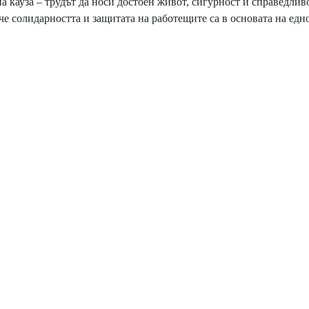
 кауза – трудът да носи достоен живот, сигурност и справедливо
че солидарността и защитата на работещите са в основата на едн