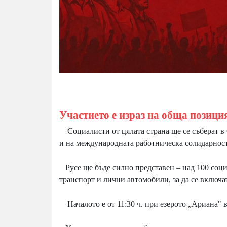
Участието е израз на обща позиция
Социалисти от цялата страна ще се съберат в
и на международната работническа солидарност,
Русе ще бъде силно представен – над 100 соци
транспорт и лични автомобили, за да се включа
Началото е от 11:30 ч. при езерото „Ариана" в