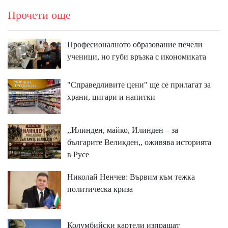
Прочети още
Професионалното образование печели
ученици, но губи връзка с икономиката
"Справедливите цени" ще се прилагат за
храни, цигари и напитки
,,Илинден, майко, Илинден – за
българите Великден,, оживява историята
в Русе
Николай Ненчев: Вървим към тежка
политическа криза
Колумбийски картели изпращат