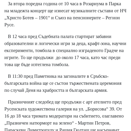
За втора поредна година от 10 часа в Розариума в Парка
на младежта концерт ще изнесат музикалните състави от НЧ
„Христо Ботев – 1901“ и Съюз на пенсионерите – Регион
Русе.
В 12 часа пред Съдебната палата стартират забавни
образователни и логически игри за деца, крафт-зона, научни
експерименти, томбола в специално изграденото Градче на
игрите. То ще продължи до около 17 часа, като час преди
това ще бъде изтеглена томбола.
В 11:30 пред Паметника на загиналите в Сръбско-
българската война ще се състои тържествената церемония
по случай Деня на храбростта и българската армия.
Празничният следобед ще продължи с арт ателието пред
Русенската художествена галерия на ул. „Борисова“ 39. От
16 до 18 часа тримата модератори на събитието, озаглавено
„Празничен натюрморт на зелено“ - Мартин Петров,
Параскеви Димитропулу и Рашия Гюлташ ще насърчават