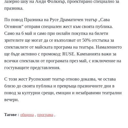
лазерно шоу на Анди Фолкнър, проектирано специално за
празника.
По повод Празника на Русе Драматичен театър „Сава
Огнянов“ отправя специален жест към своята публика.
Само на 6 май и само при онлайн покупка на билети
зрителите ще могат да се възползват от 50% отстъпка за
спектаклите от майската програма на театъра. Намалението
ще бъде активно с промокод: RUSE. Кампанията важи за
всички спектакли от програмата през май, с изключение на
гостуващите представления.
С този жест Русенският театър отново доказва, че остава
близо до своята публика и превръща празничните дни в
повод за културни срещи, емоции и незабравими театрални
вечери.
Тагове :
община
,
програма
,