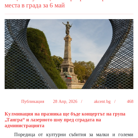
места в града за 6 май
Публикация
28 Апр, 2026 /
akcent.bg /
468
Кулминация на празника ще бъде концертът на група
„Тангра“ и лазерното шоу пред сградата на
администрацията
Поредица от културни събития за малки и големи