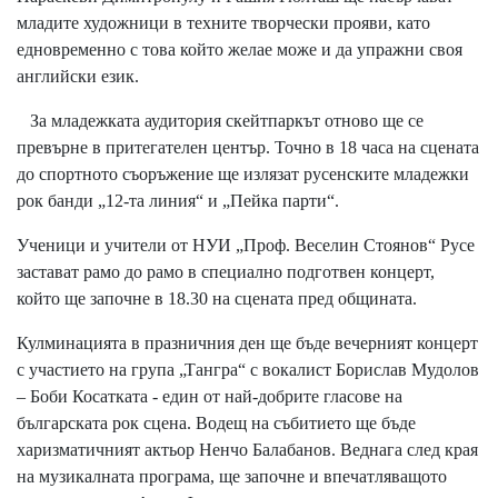
младите художници в техните творчески прояви, като
едновременно с това който желае може и да упражни своя
английски език.
За младежката аудитория скейтпаркът отново ще се
превърне в притегателен център. Точно в 18 часа на сцената
до спортното съоръжение ще излязат русенските младежки
рок банди „12-та линия“ и „Пейка парти“.
Ученици и учители от НУИ „Проф. Веселин Стоянов“ Русе
застават рамо до рамо в специално подготвен концерт,
който ще започне в 18.30 на сцената пред общината.
Кулминацията в празничния ден ще бъде вечерният концерт
с участието на група „Тангра“ с вокалист Борислав Мудолов
– Боби Косатката - един от най-добрите гласове на
българската рок сцена. Водещ на събитието ще бъде
харизматичният актьор Ненчо Балабанов. Веднага след края
на музикалната програма, ще започне и впечатляващото