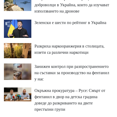
доброволци в Украйна, които да изучават
използването на дронове
Зеленски е шести по рейтинг в Украйна
Разкриха наркооранжерия в столицата,
иззети са различни наркотици
Занижен контрол при разпространението
на съставки за производство на фентанил
у нас
Окръжна прокуратура – Русе: Смърт от
фентанил в двор на детска градина
доведе до разкриването на двете
престъпни групи