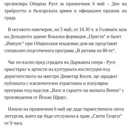
организира Община Русе за празничния 6 май – Ден на
храбростта и българската армия и официален празник на
града.
В неговото навечерие, на 5 май, от 18.30 ч. в Голямата зала
на Доходното здание Вокална формация „Приста“ и балет
„Импулс“ при Общинския младежки дом ще представят
специално подготвената програма „В ритъма на 80-те“.
Час по-късно пред сградата на Държавна опера - Русе
оркестърът и артисти на културната институция под
диригентството на маестро Димитър Косев, ще зарадват
публиката с изключително атрактивна и популярна
програма под надслов „Валс в сърцето на малката Виена“ с
произведения от Йохан Щраус.
Начало на празничния 6 май ще даде тържествената света
литургия, която ще бъде отслужена в храм „Свети Георги“
от 9 часа.