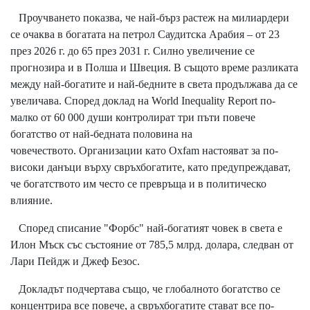
Проучването показва, че най-бърз растеж на милиардери
се очаква в богатата на петрол Саудитска Арабия – от 23
през 2026 г. до 65 през 2031 г. Силно увеличение се
прогнозира и в Полша и Швеция. В същото време разликата
между най-богатите и най-бедните в света продължава да се
увеличава. Според доклад на World Inequality Report по-
малко от 60 000 души контролират три пъти повече
богатство от най-бедната половина на
човечеството. Организации като Oxfam настояват за по-
високи данъци върху свръхбогатите, като предупреждават,
че богатството им често се превръща и в политическо
влияние.
Според списание "Форбс" най-богатият човек в света е
Илон Мъск със състояние от 785,5 млрд. долара, следван от
Лари Пейдж и Джеф Безос.
Докладът подчертава също, че глобалното богатство се
концентрира все повече, а свръхбогатите стават все по-