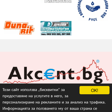
Акцент БГ ЕООД
Този сайт използва „бисквитки“ за
OK!
предоставяне на услугите в него, за
info@akcent.bg
персонализиране на рекламите и за анализ на трафика.
Facebook
Информацията за ползването му от ваша страна се