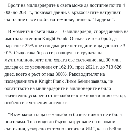
Броят на милиардерите в света може да достигне почти 4
000 до 2031 г., показват данни. Свръхбогатите натрупват
състояние с все по-бързи темпове, пише в. "Гардиън".
В момента в света има 3 110 милиардери, според анализ на
имотната агенция Knight Frank. Очаква се този брой да
нарасне с 25% през следващите пет години и да достигне 3
915. Също така бързо се разширява и групата на
мултимилионерите или хората със състояние над 30 млн.
долара са се увеличили от 162 191 през 2021 г. до 713 626
днес, което е ръст от над 300%. Ръководителят на
изследванията в Knight Frank Лиъм Бейли заявява, че
богатството на милиардерите и милионерите е било
значително ускорено от печалбите в технологичния сектор,
особено изкуствения интелект.
"Възможността да се мащабира бизнес никога не е била
по-голяма. Това води до бързо натрупване на огромни
състояния, ускорено от технологиите и ИИ", казва Бейли.