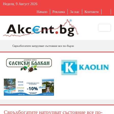
Неделя, 9 Август 2026
Начало
Реклама
За нас
Контакти
Свръхбогатите натрупват състояние все по-бързо
Свръхбогатите натрупват състояние все по-