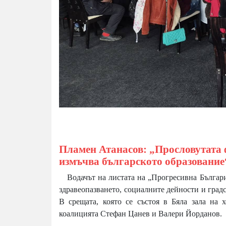
Пламен Атанасов: „Прословутата ф
измъчва българското образование
Водачът на листата на „Прогресивна България
здравеопазването, социалните дейности и град
В срещата, която се състоя в Бяла зала на 
коалицията Стефан Цанев и Валери Йорданов.