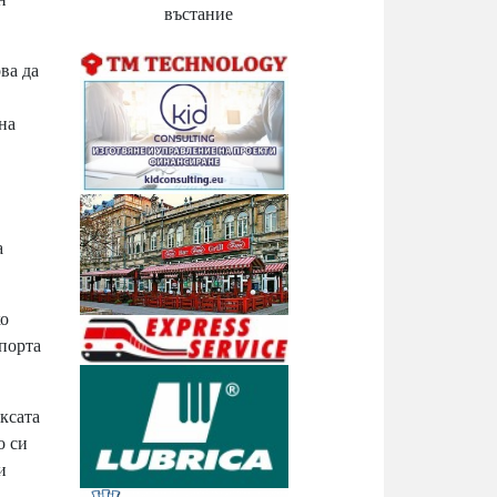
въстание
ва да
на
а
ко
спорта
ксата
о си
и