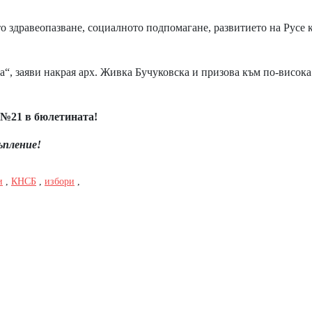
здравеопазване, социалното подпомагане, развитието на Русе 
“, заяви накрая арх. Живка Бучуковска и призова към по-висока
№21 в бюлетината!
ъпление!
и
,
КНСБ
,
избори
,