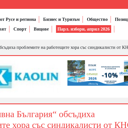
от Русе и региона
Бизнес и Туризъм
Общество
Позиц
вят
Спорт
Вицове
Парл. избори, април 2026
бсъдиха проблемите на работещите хора със синдикалисти от К
ивна България“ обсъдиха
ите хора със синдикалисти от К