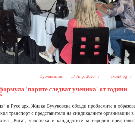
Публикация
17 Апр, 2026 /
akcent.bg 
ормула 'парите следват ученика' от години
“
“ в Русе арх. Живка Бучуковска обсъди проблемите в образов
ския транспорт с представители на синдикалните организации 
хотел „Рига”, участваха и кандидатите за народни представи