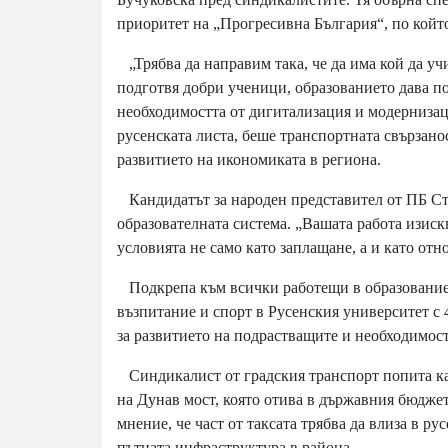
приоритет на „Прогресивна България“, по койт
„Трябва да направим така, че да има кой да уч
подготвя добри ученици, образованието дава под
необходимостта от дигитализация и модернизац
русенската листа, беше транспортната свързанос
развитието на икономиката в региона.
Кандидатът за народен представител от ПБ Ст
образователната система. „Вашата работа изиск
условията не само като заплащане, а и като отн
Подкрепа към всички работещи в образованиет
възпитание и спорт в Русенския университет с 
за развитието на подрастващите и необходимост
Синдикалист от градския транспорт попита как
на Дунав мост, която отива в държавния бюджет,
мнение, че част от таксата трябва да влиза в 
пътната инфраструктура в района.