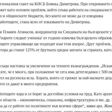
гионалния съвет на КНСБ Боянка Димитрова. При откриването 
жет като основен проблем, който спъва работата на синдикалист
о и общинските бюджети, без които не може да се извършва
аботещите, стана ясно от изказването на Димитрова.
 Пламен Атанасов, координатор на Синдиката на българските 
'парите следват ученика' от години измъчва българското образов
дещите управляващи ще подходят към този въпрос. Друг проблем,
ора да станат 125% от брутната средна заплата за страната, като
също настояха за увеличение на техните възнаграждения. „Иска
тате, че е много, при положение че сега има детегледачки с 500 е
ел на русенска ясла. Хората, които се грижат за най-малките деца
ито се дават в много предприятия.
отещите хора и се борят за достойни условия на труд. Като архи
ки области – икономическа, социална, инфраструктурна и мн. др. 
ва да се работи по политиките във всички сфери“, заяви арх. Жи
ециално внимание на образованието, което определи като основе