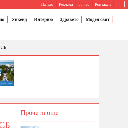
Начало
Реклама
За нас
Контакти
ия
Уикенд
Интервю
Здравето
Моден свят
НСБ
Прочети още
НСБ