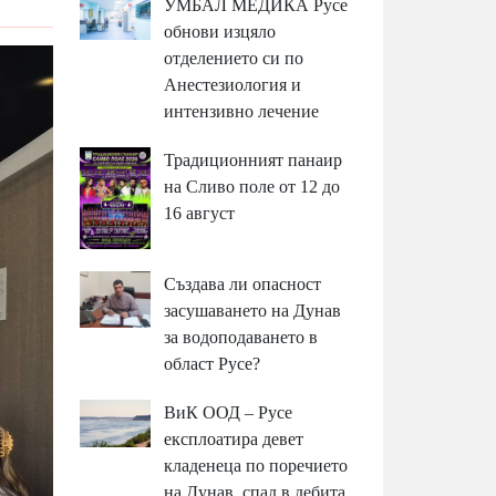
УМБАЛ МЕДИКА Русе
обнови изцяло
отделението си по
Анестезиология и
интензивно лечение
Традиционният панаир
на Сливо поле от 12 до
16 август
Създава ли опасност
засушаването на Дунав
за водоподаването в
област Русе?
ВиК ООД – Русе
експлоатира девет
кладенеца по поречието
на Дунав, спад в дебита