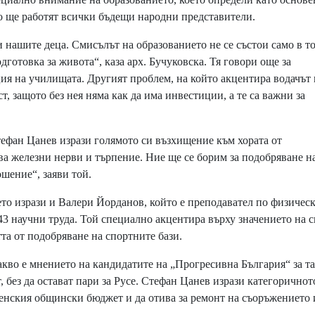
о ще работят всички бъдещи народни представители.
и нашите деца. Смисълът на образованието не се състои само в то
готовка за живота“, каза арх. Бучуковска. Тя говори още за
ия на училищата. Другият проблем, на който акцентира водачът 
т, защото без нея няма как да има инвестиции, а те са важни за
ефан Цанев изрази голямото си възхищение към хората от
ва железни нерви и търпение. Ние ще се борим за подобряване н
ошение“, заяви той.
о изрази и Валери Йорданов, който е преподавател по физичес
43 научни труда. Той специално акцентира върху значението на 
та от подобряване на спортните бази.
во е мнението на кандидатите на „Прогресивна България“ за та
 без да остават пари за Русе. Стефан Цанев изрази категоричнот
русенския общински бюджет и да отива за ремонт на съоръжението 