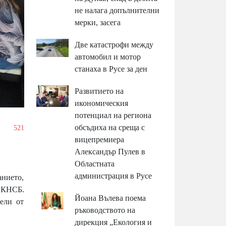
не налага допълнителни
мерки, засега
Две катастрофи между
автомобил и мотор
станаха в Русе за ден
Развитието на
икономическия
потенциал на региона
обсъдиха на среща с
/
521
вицепремиера
Александър Пулев в
Областната
администрация в Русе
анието,
в КНСБ.
Йоана Вълева поема
тели от
ръководството на
дирекция „Екология и