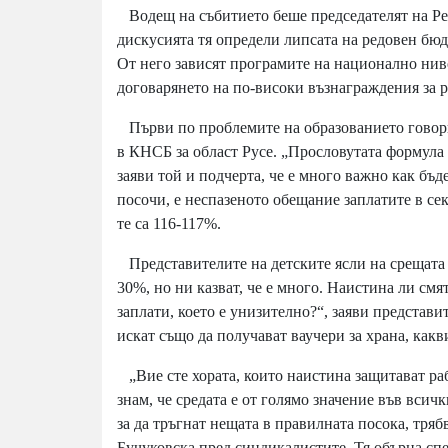
Водещ на събитието беше председателят на Ре
дискусията тя определи липсата на редовен бюд
От него зависят програмите на национално нив
договарянето на по-високи възнаграждения за р
Първи по проблемите на образованието говори
в КНСБ за област Русе. „Прословутата формула 
заяви той и подчерта, че е много важно как бъ
посочи, е неспазеното обещание заплатите в сект
те са 116-117%.
Представителите на детските ясли на срещата 
30%, но ни казват, че е много. Наистина ли смя
заплати, което е унизително?“, заяви представит
искат също да получават ваучери за храна, какв
„Вие сте хората, които наистина защитават раб
знам, че средата е от голямо значение във всич
за да тръгнат нещата в правилната посока, тряб
Бучуковска пред синдикалистите. Тя обърна сп