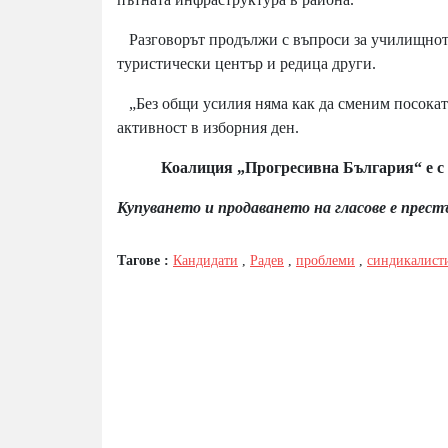
Разговорът продължи с въпроси за училищното 
туристически център и редица други.
„Без общи усилия няма как да сменим посоката
активност в изборния ден.
Коалиция „Прогресивна България“ е с 
Купуването и продаването на гласове е прест
Тагове :
Кандидати
,
Радев
,
проблеми
,
синдикалист