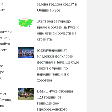
на
зелена градска среда“ в
ите.
Община Русе
Жълт код за горещо
време е обявен за Русе и
учители
още четири области на
ание“,
страната
 който
 сега
Международният
младежки фолклорен
фестивал в Бяла ще бъде
ме
закрит с уроци по
вро
народни танци и с
,
хоротека
ВМРО-Русе отбеляза
тект
123 години от
Затова,
Илинденско-
вка
Преображенското
н