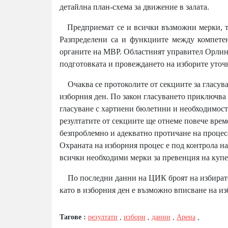
детайлна план-схема за движение в залата.
Предприемат се и всички възможни мерки, так
Разпределени са и функциите между компетен
органите на МВР. Областният управител Орлин
подготовката и провеждането на изборите уточ
Очаква се протоколите от секциите за гласуван
изборния ден. По закон гласуването приключва 
гласуване с хартиени бюлетини и необходимост
резултатите от секциите ще отнеме повече врем
безпроблемно и адекватно протичане на процес
Охраната на изборния процес е под контрола на
всички необходими мерки за превенция на купе
По последни данни на ЦИК броят на избиратели
като в изборния ден е възможно вписване на из
Тагове :
резултати
,
избори
,
данни
,
Арена
,