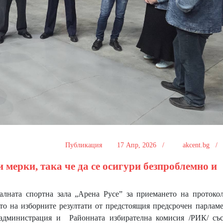
Публикация
17 Апр, 2026 /
akcent.bg 
 мерки, така че да се осигури безпроблемно и
ата спортна зала „Арена Русе” за приемането на протокол
то на изборните резултати от предстоящия предсрочен парлам
 администрация и Районната избирателна комисия /РИК/ със