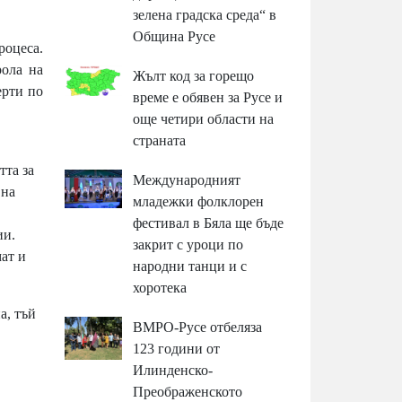
зелена градска среда“ в
Община Русе
роцеса.
рола на
Жълт код за горещо
ерти по
време е обявен за Русе и
още четири области на
страната
тта за
Международният
 на
младежки фолклорен
фестивал в Бяла ще бъде
ии.
закрит с уроци по
ат и
народни танци и с
хоротека
а, тъй
ВМРО-Русе отбеляза
123 години от
Илинденско-
Преображенското