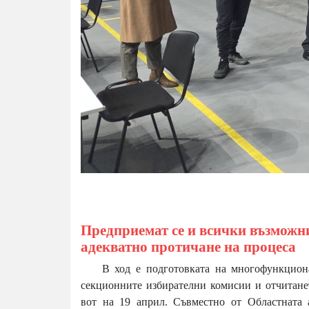
Предприемат се и всички възможни
адекватно протичане на процеса
В ход е подготовката на многофункционалн
секционните избирателни комисии и отчитане
вот на 19 април. Съвместно от Областната