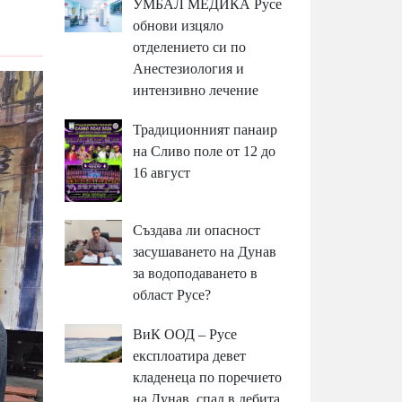
УМБАЛ МЕДИКА Русе
обнови изцяло
отделението си по
Анестезиология и
интензивно лечение
Традиционният панаир
на Сливо поле от 12 до
16 август
Създава ли опасност
засушаването на Дунав
за водоподаването в
област Русе?
ВиК ООД – Русе
експлоатира девет
кладенеца по поречието
на Дунав, спад в дебита