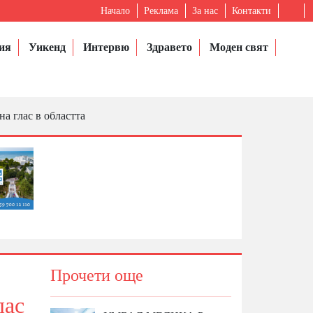
Начало
Реклама
За нас
Контакти
ия
Уикенд
Интервю
Здравето
Моден свят
а глас в областта
Прочети още
лас