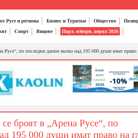
от Русе и региона
Бизнес и Туризъм
Общество
Позиц
вят
Спорт
Вицове
Парл. избори, април 2026
а Русе“, по последни данни малко над 195 000 души имат право н
се броят в „Арена Русе“, по
ад 195 000 души имат право на г