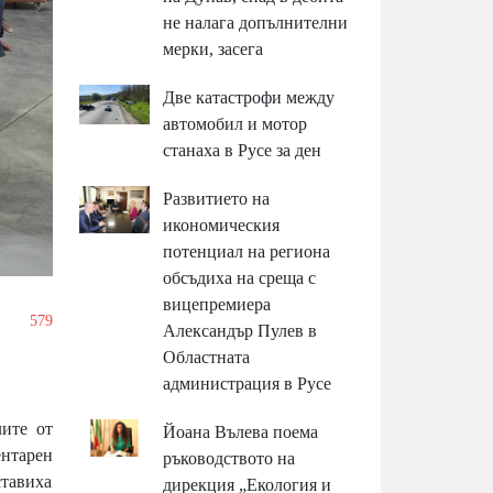
не налага допълнителни
мерки, засега
Две катастрофи между
автомобил и мотор
станаха в Русе за ден
Развитието на
икономическия
потенциал на региона
обсъдиха на среща с
вицепремиера
/
579
Александър Пулев в
Областната
администрация в Русе
ите от
Йоана Вълева поема
ентарен
ръководството на
тавиха
дирекция „Екология и