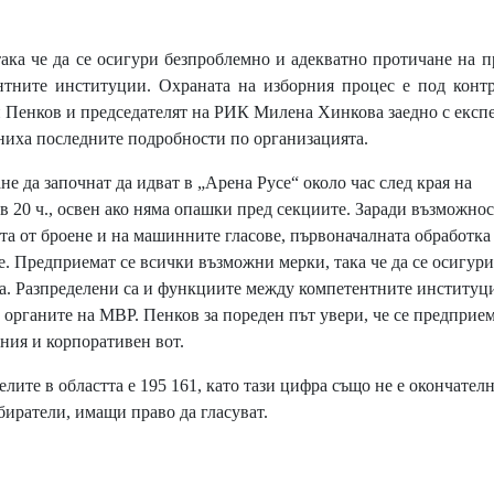
а че да се осигури безпроблемно и адекватно протичане на п
тните институции. Охраната на изборния процес е под конт
 Пенков и председателят на РИК Милена Хинкова заедно с експ
ниха последните подробности по организацията.
е да започнат да идват в „Арена Русе“ около час след края на
в 20 ч., освен ако няма опашки пред секциите. Заради възможнос
та от броене и на машинните гласове, първоначалната обработка
е. Предприемат се всички възможни мерки, така че да се осигури
а. Разпределени са и функциите между компетентните институц
 органите на МВР. Пенков за пореден път увери, че се предприем
ния и корпоративен вот.
те в областта е 195 161, като тази цифра също не е окончателн
биратели, имащи право да гласуват.