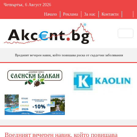
Четвъртък, 6 Август 2026
Начало
Реклама
За нас
Контакти
Вредният вечерен навик, който повишава риска от сърдечни заболявания
Вредният вечерен навик, който повишава