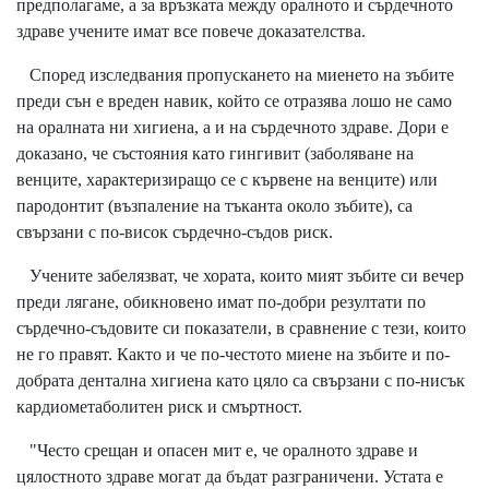
предполагаме, а за връзката между оралното и сърдечното
здраве учените имат все повече доказателства.
Според изследвания пропускането на миенето на зъбите
преди сън е вреден навик, който се отразява лошо не само
на оралната ни хигиена, а и на сърдечното здраве. Дори е
доказано, че състояния като гингивит (заболяване на
венците, характеризиращо се с кървене на венците) или
пародонтит (възпаление на тъканта около зъбите), са
свързани с по-висок сърдечно-съдов риск.
Учените забелязват, че хората, които мият зъбите си вечер
преди лягане, обикновено имат по-добри резултати по
сърдечно-съдовите си показатели, в сравнение с тези, които
не го правят. Както и че по-честото миене на зъбите и по-
добрата дентална хигиена като цяло са свързани с по-нисък
кардиометаболитен риск и смъртност.
"Често срещан и опасен мит е, че оралното здраве и
цялостното здраве могат да бъдат разграничени. Устата е