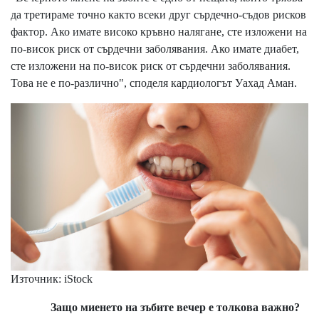
да третираме точно както всеки друг сърдечно-съдов рисков
фактор. Ако имате високо кръвно налягане, сте изложени на
по-висок риск от сърдечни заболявания. Ако имате диабет,
сте изложени на по-висок риск от сърдечни заболявания.
Това не е по-различно", споделя кардиологът Уахад Аман.
Източник: iStock
Защо миенето на зъбите вечер е толкова важно?