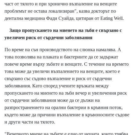
част от тялото и при хронично възпаление на венците
проблемът не остава локализиран", казва докторът по
дентална медицина Фади Суайда, цитиран от
Eating Well
.
Защо пропускането на миенето на зъби е свързано с
увеличен риск от сърдечни заболявания
По време на сън производството на слюнка намалява. А
това позволява на плаката и бактериите да се задържат
повече време върху зъбите и венците. С течение на времето
това може да увеличи възпалението на венците, което е
свързано със съдово възпаление и риск от сърдечни
заболявания. Като според учените връзката между
пропускането на миенето на зъби вечер и увеличения риск
от сърдечни заболявания може да се дължи на
разпространението на орални бактерии в кръвния поток,
където може да причини възпаление в кръвоносните съдове
и други части на тялото.
"Вечерното миене на зъбите е едно от нещата, които трябва