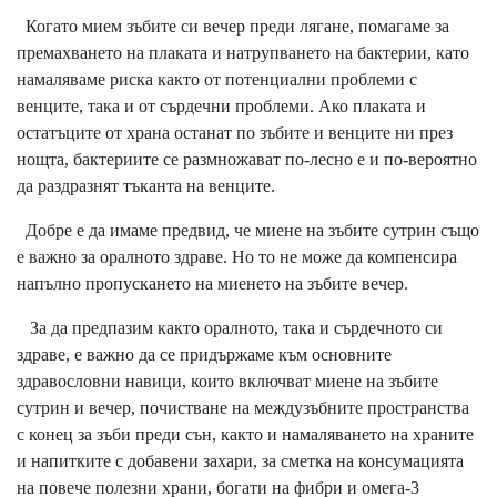
Когато мием зъбите си вечер преди лягане, помагаме за
премахването на плаката и натрупването на бактерии, като
намаляваме риска както от потенциални проблеми с
венците, така и от сърдечни проблеми. Ако плаката и
остатъците от храна останат по зъбите и венците ни през
нощта, бактериите се размножават по-лесно е и по-вероятно
да раздразнят тъканта на венците.
Добре е да имаме предвид, че миене на зъбите сутрин също
е важно за оралното здраве. Но то не може да компенсира
напълно пропускането на миенето на зъбите вечер.
За да предпазим както оралното, така и сърдечното си
здраве, е важно да се придържаме към основните
здравословни навици, които включват миене на зъбите
сутрин и вечер, почистване на междузъбните пространства
с конец за зъби преди сън, както и намаляването на храните
и напитките с добавени захари, за сметка на консумацията
на повече полезни храни, богати на фибри и омега-3