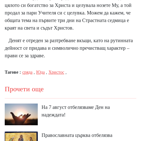
цялото си богатство за Христа и целувала нозете Му, а той
продал за пари Учителя си с целувка. Можем да кажем, че
общата тема на първите три дни на Страстната седмица е
краят на света и съдът Христов.
Денят е отреден за разтребване вкъщи, като на рутинната
дейност се придава и символично пречистващ характер –
прави се за здраве.
Тагове :
сряда
,
Юда
,
Христос
,
Прочети още
На 7 август отбелязваме Ден на
надеждата!
Православната църква отбелязва