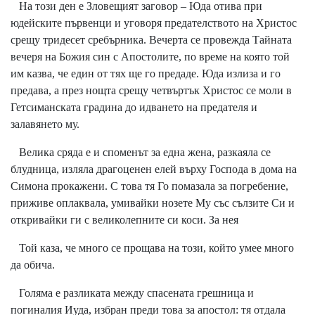
На този ден е Зловещият заговор – Юда отива при
юдейските първенци и уговоря предателството на Христос
срещу тридесет сребърника. Вечерта се провежда Тайната
вечеря на Божия син с Апостолите, по време на която той
им казва, че един от тях ще го предаде. Юда излиза и го
предава, а през нощта срещу четвъртък Христос се моли в
Гетсиманската градина до идването на предателя и
залавянето му.
Велика сряда e и споменът за една жена, разкаяла се
блудница, изляла драгоценен елей върху Господа в дома на
Симона прокажени. С това тя Го помазала за погребение,
приживе оплаквала, умивайки нозете Му със сълзите Си и
откривайки ги с великолепните си коси. За нея
Той каза, че много се прощава на този, който умее много
да обича.
Голяма е разликата между спасената грешница и
погиналия Иуда, избран преди това за апостол: тя отдала