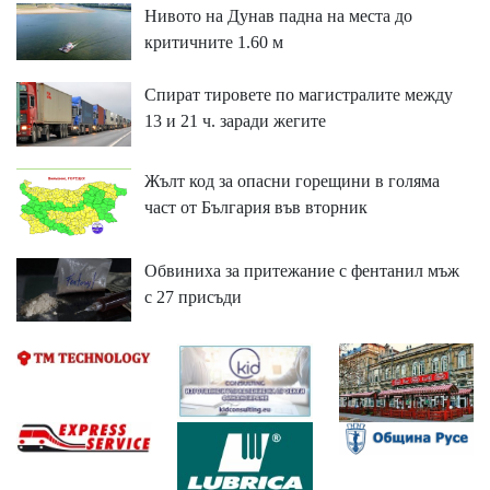
Нивото на Дунав падна на места до
критичните 1.60 м
Спират тировете по магистралите между
13 и 21 ч. заради жегите
Жълт код за опасни горещини в голяма
част от България във вторник
Обвиниха за притежание с фентанил мъж
с 27 присъди