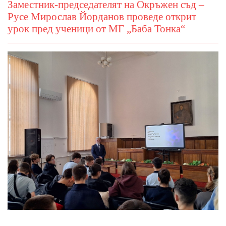
Заместник-председателят на Окръжен съд –
Русе Мирослав Йорданов проведе открит
урок пред ученици от МГ „Баба Тонка“