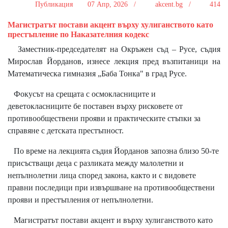
Публикация
07 Апр, 2026 /
akcent.bg /
414
Магистратът постави акцент върху хулиганството като
престъпление по Наказателния кодекс
Заместник-председателят на Окръжен съд – Русе, съдия
Мирослав Йорданов, изнесе лекция пред възпитаници на
Математическа гимназия „Баба Тонка" в град Русе.
Фокусът на срещата с осмокласниците и
деветокласниците бе поставен върху рисковете от
противообществени прояви и практическите стъпки за
справяне с детската престъпност.
По време на лекцията съдия Йорданов запозна близо 50-те
присъстващи деца с разликата между малолетни и
непълнолетни лица според закона, както и с видовете
правни последици при извършване на противообществени
прояви и престъпления от непълнолетни.
Магистратът постави акцент и върху хулиганството като