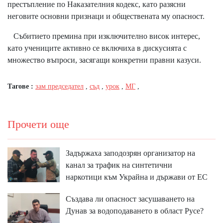
престъпление по Наказателния кодекс, като разясни
неговите основни признаци и обществената му опасност.
Събитието премина при изключително висок интерес,
като учениците активно се включиха в дискусията с
множество въпроси, засягащи конкретни правни казуси.
Тагове :
зам председател
,
съд
,
урок
,
МГ
,
Прочети още
Задържаха заподозрян организатор на
канал за трафик на синтетични
наркотици към Украйна и държави от ЕС
Създава ли опасност засушаването на
Дунав за водоподаването в област Русе?