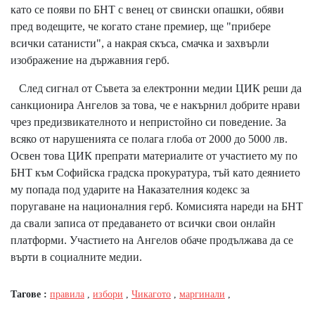
като се появи по БНТ с венец от свински опашки, обяви
пред водещите, че когато стане премиер, ще "прибере
всички сатанисти", а накрая скъса, смачка и захвърли
изображение на държавния герб.
След сигнал от Съвета за електронни медии ЦИК реши да
санкционира Ангелов за това, че е накърнил добрите нрави
чрез предизвикателното и непристойно си поведение. За
всяко от нарушенията се полага глоба от 2000 до 5000 лв.
Освен това ЦИК препрати материалите от участието му по
БНТ към Софийска градска прокуратура, тъй като деянието
му попада под ударите на Наказателния кодекс за
поругаване на националния герб. Комисията нареди на БНТ
да свали записа от предаването от всички свои онлайн
платформи. Участието на Ангелов обаче продължава да се
върти в социалните медии.
Тагове :
правила
,
избори
,
Чикагото
,
маргинали
,