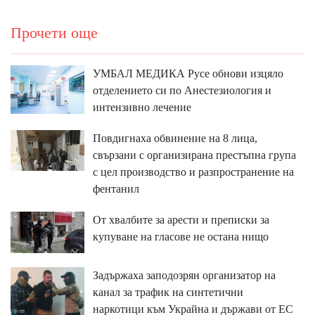
Прочети още
УМБАЛ МЕДИКА Русе обнови изцяло
отделението си по Анестезиология и
интензивно лечение
Повдигнаха обвинение на 8 лица,
свързани с организирана престъпна група
с цел производство и разпространение на
фентанил
От хвалбите за арести и преписки за
купуване на гласове не остана нищо
Задържаха заподозрян организатор на
канал за трафик на синтетични
наркотици към Украйна и държави от ЕС