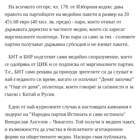
На всичкото отгоре, чл. 178. от Изборния кодекс дава
правото на партийците на медийни пакети в размер на 20
451.68 евро (40 хил. лв. преди) - пари, които отиват от
държавата директно в частните медии, които си харесат
маргиналните политици. Тези пари са само за тях - големите
партии получават държавна субсидия и не вземат пакети.
БНТ и БНР подготвят сами медийно споразумение, което
се одобрява от ЦИК и се подписва от маргиналните партии.
Т.е., БНТ само решава да принуди зрителите си да слушат в
най-гледаното си време, когато се излъчват “Денят започва”
и “Още от деня”, политици, които говорят за сатанисти и за
съюзи с Китай и Русия.
Един от най-куриозните случаи в настоящата кампания е
лидерът на "Народна партия Истината и само истината"
Венцислав Ангелов – Чикагото. Той получи и медиен пакет,
и възможността да участва в безплатните агитационни
форми на обществените медии. Наскоро смая публиката,