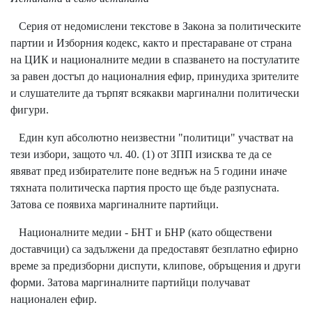
Серия от недомислени текстове в Закона за политическите
партии и Изборния кодекс, както и престараване от страна
на ЦИК и националните медии в спазването на постулатите
за равен достъп до националния ефир, принудиха зрителите
и слушателите да търпят всякакви маргинални политически
фигури.
Един куп абсолютно неизвестни "политици" участват на
тези избори, защото чл. 40. (1) от ЗПП изисква те да се
явяват пред избирателите поне веднъж на 5 години иначе
тяхната политическа партия просто ще бъде разпусната.
Затова се появиха маргиналните партийци.
Националните медии - БНТ и БНР (като обществени
доставчици) са задължени да предоставят безплатно ефирно
време за предизборни диспути, клипове, обръщения и други
форми. Затова маргиналните партийци получават
национален ефир.