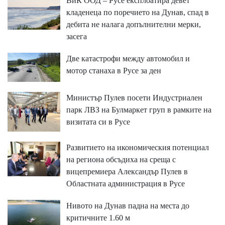
ВиК ООД – Русе експлоатира девет
кладенеца по поречието на Дунав, спад в
дебита не налага допълнителни мерки,
засега
Две катастрофи между автомобил и
мотор станаха в Русе за ден
Министър Пулев посети Индустриален
парк ЛВЗ на Булмаркет груп в рамките на
визитата си в Русе
Развитието на икономическия потенциал
на региона обсъдиха на среща с
вицепремиера Александър Пулев в
Областната администрация в Русе
Нивото на Дунав падна на места до
критичните 1.60 м