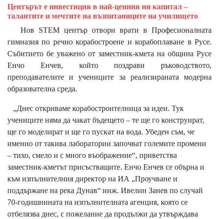
Центърът е инвестиция в най-ценния ни капитал –
талантите и мечтите на възпитаниците на училището
Нов STEM център отвори врати в Професионалната
гимназия по речно корабостроене и корабоплаване в Русе.
Събитието бе уважено от заместник-кмета на община Русе
Енчо Енчев, който поздрави ръководството,
преподавателите и учениците за реализираната модерна
образователна среда.
„Днес откриваме корабостроителница за идеи. Тук
учениците няма да чакат бъдещето – те ще го конструират,
ще го моделират и ще го пускат на вода. Убеден съм, че
именно от такива лаборатории започват големите промени
– тихо, смело и с много въображение“, приветства
заместник-кметът присъстващите. Енчо Енчев се обърна и
към изпълнителния директор на ИА „Проучване и
поддържане на река Дунав“ инж. Ивелин Занев по случай
70-годишнината на изпълнителната агенция, която се
отбелязва днес, с пожелание да продължи да утвърждава