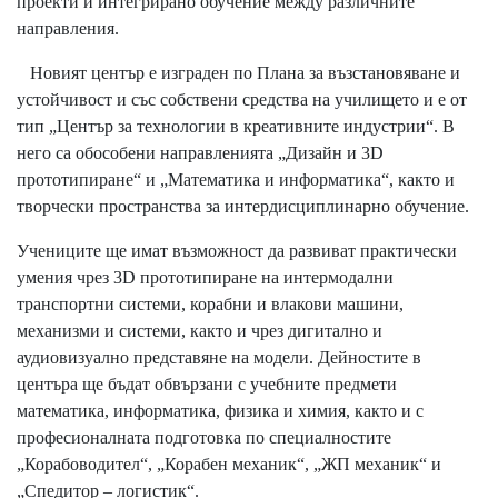
проекти и интегрирано обучение между различните
направления.
Новият център е изграден по Плана за възстановяване и
устойчивост и със собствени средства на училището и е от
тип „Център за технологии в креативните индустрии“. В
него са обособени направленията „Дизайн и 3D
прототипиране“ и „Математика и информатика“, както и
творчески пространства за интердисциплинарно обучение.
Учениците ще имат възможност да развиват практически
умения чрез 3D прототипиране на интермодални
транспортни системи, корабни и влакови машини,
механизми и системи, както и чрез дигитално и
аудиовизуално представяне на модели. Дейностите в
центъра ще бъдат обвързани с учебните предмети
математика, информатика, физика и химия, както и с
професионалната подготовка по специалностите
„Корабоводител“, „Корабен механик“, „ЖП механик“ и
„Спедитор – логистик“.