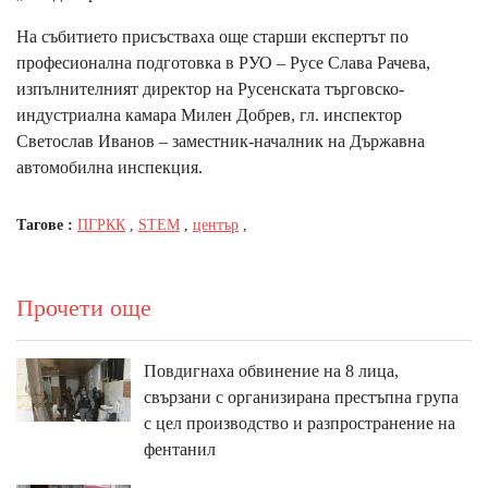
На събитието присъстваха още старши експертът по
професионална подготовка в РУО – Русе Слава Рачева,
изпълнителният директор на Русенската търговско-
индустриална камара Милен Добрев, гл. инспектор
Светослав Иванов – заместник-началник на Държавна
автомобилна инспекция.
Тагове :
ПГРКК
,
STEM
,
център
,
Прочети още
Повдигнаха обвинение на 8 лица,
свързани с организирана престъпна група
с цел производство и разпространение на
фентанил