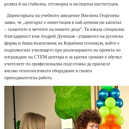
ролята ѝ на стабилна, отговорна и експертна институция.
Директорката на учебното заведение Ивелина Георгиева
заяви, че „центърът е инвестиция в най-ценния ни капитал
– талантите и мечтите на нашите деца“. Тя изказа специална
благодарност към Андрей Дуницов –управител на русенска
фирма и бивш възпитаник на Корабния техникум, който е
подпомогнал училището при реализирането на проекта по
изграждане на СТЕМ центъра и за кратки срокове е обучил
учителите по професионална подготовка да прилагат
високо технологичното оборудване в своята
преподавателска работа.