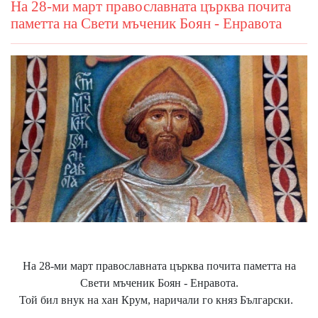
На 28-ми март православната църква почита
паметта на Свети мъченик Боян - Енравота
На 28-ми март православната църква почита паметта на
Свети мъченик Боян - Енравота.
Той бил внук на хан Крум, наричали го княз Български.