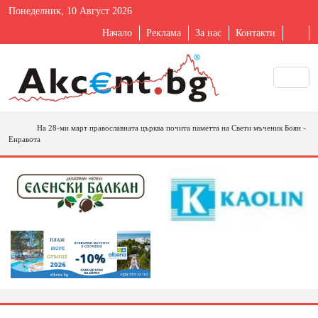
Понеделник, 10 Август 2026
Начало
Реклама
За нас
Контакти
На 28-ми март православната църква почита паметта на Свети мъченик Боян -
Енравота