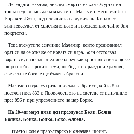
Легендата разказва, че след смъртта на хан Омуртаг на
трона седнал най-малкия му син – Маламир. Неговият брат,
Енравота-Боян, под влиянието на думите на Кинам се
заинтересувал от християнството и впоследствие тайно бил
покръстен.
Това възмутило езичника Маламир, който предизвикал
брат си да се откаже от новата си вяра. Боян отстоявал
вярата си, изнесъл вдъхновена реч как християнството ще се
шири по българските земи, ще бъдат изграждани храмове, а
езическите богове ще бъдат забравени.
Маламир издал смъртна присъда за брат си, който бил
посечен през 833 г. Пророчеството на светеца се изпълнило
през 856 г. при управлението на цар Борис.
На 28-ми март имен ден празнуват Боян, Бояна
Боянка, Бойка, Бойко, Боко, Албена.
Името Боян е прабългарско и означава "воин".