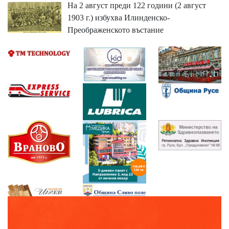
На 2 август преди 122 години (2 август
1903 г.) избухва Илинденско-
Преображенското въстание