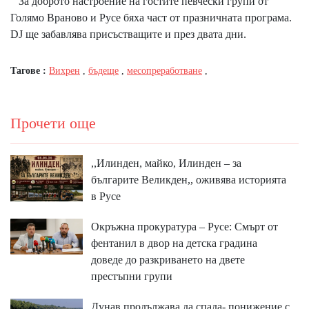
За доброто настроение на гостите певчески групи от
Голямо Враново и Русе бяха част от празничната програма.
DJ ще забавлява присъстващите и през двата дни.
Тагове :
Вихрен
,
бъдеще
,
месопреработване
,
Прочети още
,,Илинден, майко, Илинден – за
българите Великден,, оживява историята
в Русе
Окръжна прокуратура – Русе: Смърт от
фентанил в двор на детска градина
доведе до разкриването на двете
престъпни групи
Дунав продължава да спада- понижение с