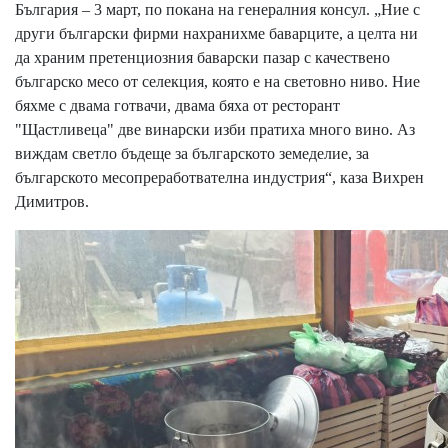
България – 3 март, по покана на генералния консул. „Ние с
други български фирми нахранихме баварците, а целта ни
да храним претенциозния баварски пазар с качествено
българско месо от селекция, която е на световно ниво. Ние
бяхме с двама готвачи, двама бяха от ресторант
"Щастливеца" две винарски изби пратиха много вино. Аз
виждам светло бъдеще за българското земеделие, за
българското месопреработвателна индустрия“, каза Вихрен
Димитров.