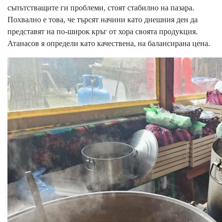
съпътстващите ги проблеми, стоят стабилно на пазара.
Похвално е това, че търсят начини като днешния ден да
представят на по-широк кръг от хора своята продукция.
Атанасов я определи като качествена, на балансирана цена.