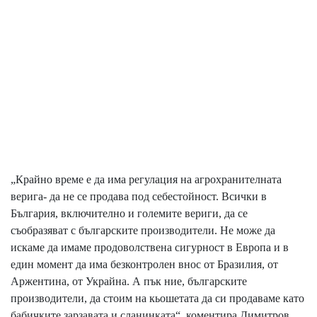
„Крайно време е да има регулация на агрохранителната
верига- да не се продава под себестойност. Всички в
България, включително и големите вериги, да се
съобразяват с българските производители. Не може да
искаме да имаме продоволствена сигурност в Европа и в
един момент да има безконтролен внос от Бразилия, от
Аржентина, от Украйна. А пък ние, българските
производители, да стоим на кьошетата да си продаваме като
бабичките зарзавата и сланинката“, коментира Димитров.