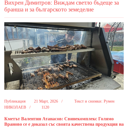
Вихрен Димитров: Виждам светло бъдеще за
бранша и за българското земеделие
Публикация
21 Март, 2026 /
Текст и снимки: Румен
НИКОЛАЕВ /
1120
Кметът Валентин Атанасов: Свинекомплекс Голямо
Враново се е доказал със своята качествена продукция на