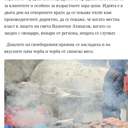
за клиентите и особено за възрастните хора цени. Идеята е в
двата дни на отворените врати да се покаже пътят към
производителите директно, да се покаже, че когато местна
власт в лицето на смета Валентин Атанасов, когато са
заедно с овощари, винари от региона, нещата се случват.
Дошлите на своеборазния празник се насладиха и на
вкусните пача чорба и чорба от свинско месо.