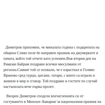
Димитров припомни, че миналата година с подкрепата на
община Сливо поле бе направен празник на джумерките и
пачата, който той отчете като успешен.Във втория ден на
Рамазан Байрам поздрави всички мюсулмани от
региона.Самият той се похвали, че е израстнал в Голямо
Враново сред турци, цигани, татари, с които са играли и
живяли в мир и сговор. Той поздрави и гостите по случай
настъпилата вече първа пролет.
Вихрен Димитров сподели впечатленията си от
гостуването в Мюнхен /Бавария/ за националния празник на