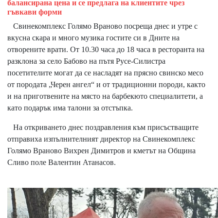
балансирана цена и се предлага на клиентите чрез
гъвкави форми
Свинекомплекс Голямо Враново посреща днес и утре с
вкусна скара и много музика гостите си в Дните на
отворените врати. От 10.30 часа до 18 часа в ресторанта на
разклона за село Бабово на пътя Русе-Силистра
посетителите могат да се насладят на прясно свинско месо
от породата „Черен ангел“ и от традиционни породи, както
и на приготвените на място на барбекюто специалитети, а
като подарък има талони за отстъпка.
На откриването днес поздравления към присъстващите
отправиха изпълнителният директор на Свинекомплекс
Голямо Враново Вихрен Димитров и кметът на Община
Сливо поле Валентин Атанасов.