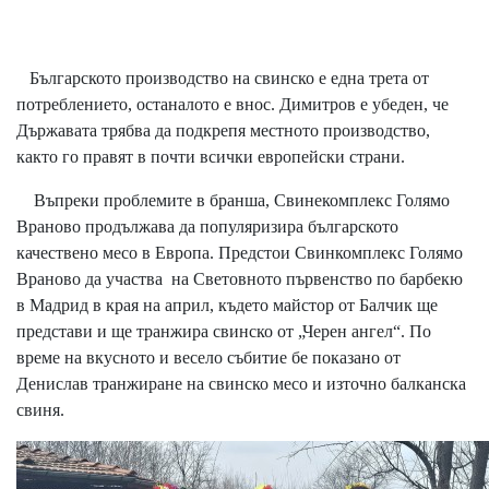
Българското производство на свинско е една трета от
потреблението, останалото е внос. Димитров е убеден, че
Държавата трябва да подкрепя местното производство,
както го правят в почти всички европейски страни.
Въпреки проблемите в бранша, Свинекомплекс Голямо
Враново продължава да популяризира българското
качествено месо в Европа. Предстои Свинкомплекс Голямо
Враново да участва на Световното първенство по барбекю
в Мадрид в края на април, където майстор от Балчик ще
представи и ще транжира свинско от „Черен ангел“. По
време на вкусното и весело събитие бе показано от
Денислав транжиране на свинско месо и източно балканска
свиня.