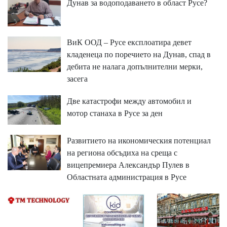
Дунав за водоподаването в област Русе?
ВиК ООД – Русе експлоатира девет
кладенеца по поречието на Дунав, спад в
дебита не налага допълнителни мерки,
засега
Две катастрофи между автомобил и
мотор станаха в Русе за ден
Развитието на икономическия потенциал
на региона обсъдиха на среща с
вицепремиера Александър Пулев в
Областната администрация в Русе