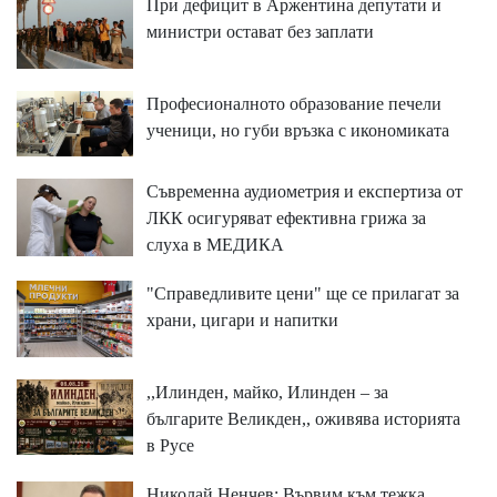
При дефицит в Аржентина депутати и
министри остават без заплати
Професионалното образование печели
ученици, но губи връзка с икономиката
Съвременна аудиометрия и експертиза от
ЛКК осигуряват ефективна грижа за
слуха в МЕДИКА
"Справедливите цени" ще се прилагат за
храни, цигари и напитки
,,Илинден, майко, Илинден – за
българите Великден,, оживява историята
в Русе
Николай Ненчев: Вървим към тежка