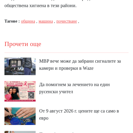
обществена хигиена в тези райони.
Тагове :
община
,
машина
,
почистване
,
Прочети още
MBP вeчe мoжe дa зaбpaни cигнaлитe зa
ĸaмepи и пpoвepĸи в Wаzе
Да помогнем за лечението на един
русенски учител
От 9 август 2026 г. цените ще са само в
евро