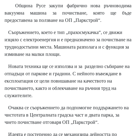
Община Русе закупи фабрично нова ръчноводима
вакуумна машина за почистване, която ще бъде
предоставена за ползване на ОП „Паркстрой“.
Съоръжението, което е тип „прахосмукачка“, се движи
изцяло с електроенергия и е предназначено за почистване на
труднодостъпни места. Машината разполага и с функция за
измиване на малки площи.
Новата техника ще се използва и за разделно събиране на
отпадъци от паркове и градини. С нейното въвеждане в
експлоатация се цели повишаване на качеството на
почистването, както и облекчаване на ръчния труд на
служителите.
Очаква се съоръжението да подпомогне поддържането на
чистотата в Централната градска част и двата парка, за
чието почистване отговаря ОП „Паркстрой“.
Идеята е постепенно да се механизира дейността по