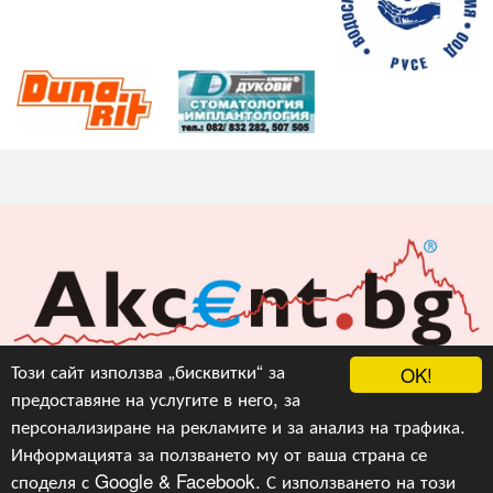
Акцент БГ ЕООД
Този сайт използва „бисквитки“ за
OK!
предоставяне на услугите в него, за
info@akcent.bg
персонализиране на рекламите и за анализ на трафика.
Facebook
Информацията за ползването му от ваша страна се
споделя с Google & Facebook. С използването на този