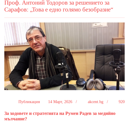
Проф. Антоний Тодоров за решението за
Сарафов: „Това е едно голямо безобразие“
Публикация
14 Март, 2026 /
akcent.bg /
920
За ходовете и стратегията на Румен Радев за медийно
мълчание?