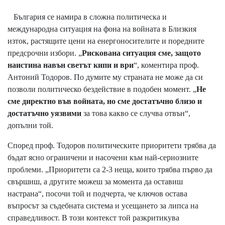
България се намира в сложна политическа и
международна ситуация на фона на войната в Близкия
изток, растящите цени на енергоносителите и поредните
предсрочни избори. „
Рискована ситуация сме, защото
наистина навън светът кипи и ври
“, коментира проф.
Антоний Тодоров. По думите му страната не може да си
позволи политическо бездействие в подобен момент. „
Не
сме директно във войната, но сме достатъчно близо и
достатъчно уязвими
за това какво се случва отвън“,
допълни той.
Според проф. Тодоров политическите приоритети трябва да
бъдат ясно ограничени и насочени към най-сериозните
проблеми. „Приоритети са 2-3 неща, които трябва първо да
свършиш, а другите можеш за момента да оставиш
настрана“, посочи той и подчерта, че ключов остава
въпросът за съдебната система и усещането за липса на
справедливост. В този контекст той разкритикува