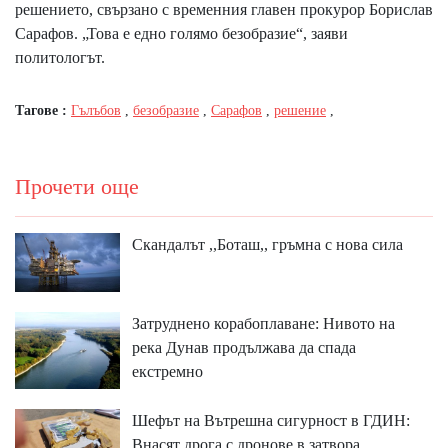
решението, свързано с временния главен прокурор Борислав
Сарафов. „Това е едно голямо безобразие“, заяви
политологът.
Тагове :
Гълъбов
,
безобразие
,
Сарафов
,
решение
,
Прочети още
Скандалът ,,Боташ,, гръмна с нова сила
Затруднено корабоплаване: Нивото на
река Дунав продължава да спада
екстремно
Шефът на Вътрешна сигурност в ГДИН:
Внасят дрога с дронове в затвора