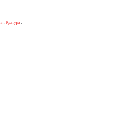
ма
,
Култура
,