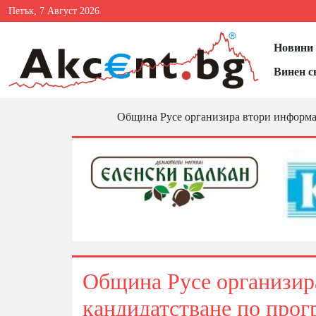
Петък, 7 Август 2026
Новини 
Винен с
Община Русе организира втори информац
Община Русе организир
кандидатстване по прог