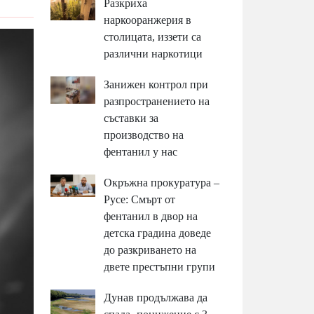
Разкриха
наркооранжерия в
столицата, иззети са
различни наркотици
Занижен контрол при
разпространението на
съставки за
производство на
фентанил у нас
Окръжна прокуратура –
Русе: Смърт от
фентанил в двор на
детска градина доведе
до разкриването на
двете престъпни групи
Дунав продължава да