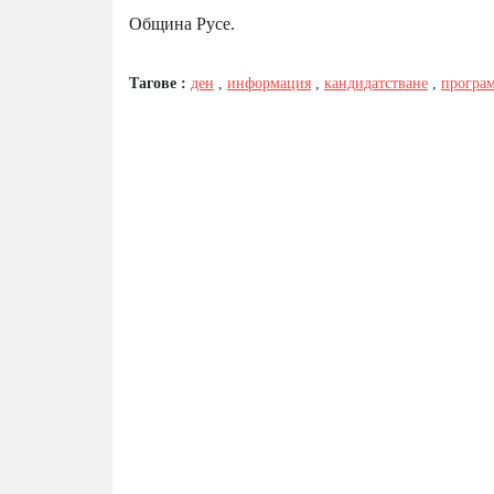
Община Русе.
Тагове :
ден
,
информация
,
кандидатстване
,
програ