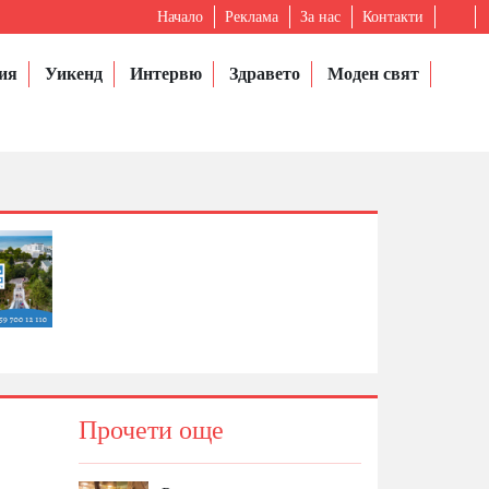
Начало
Реклама
За нас
Контакти
ия
Уикенд
Интервю
Здравето
Моден свят
Прочети още