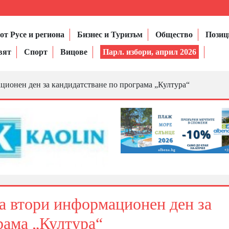
от Русе и региона
Бизнес и Туризъм
Общество
Позиц
вят
Спорт
Вицове
Парл. избори, април 2026
ионен ден за кандидатстване по програма „Култура“
а втори информационен ден за
рама „Култура“