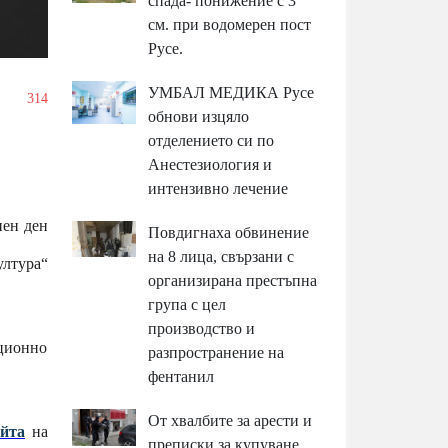
спада- понижение с 3
см. при водомерен пост
Русе.
УМБАЛ МЕДИКА Русе
/
314
обнови изцяло
отделението си по
Анестезиология и
интензивно лечение
нен ден
Повдигнаха обвинение
на 8 лица, свързани с
ултура“
организирана престъпна
група с цел
производство и
ционно
разпространение на
фентанил
От хвалбите за арести и
айта
на
преписки за купуване