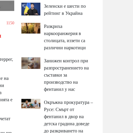
Зеленски е шести по
рейтинг в Украйна
1150
Разкриха
наркооранжерия в
м
столицата, иззети са
различни наркотици
еррег,
Занижен контрол при
разпространението на
съставки за
е на
производство на
ни
фентанил у нас
а
ията е
Окръжна прокуратура –
Русе: Смърт от
фентанил в двор на
четат
детска градина доведе
до разкриването на
ини ще