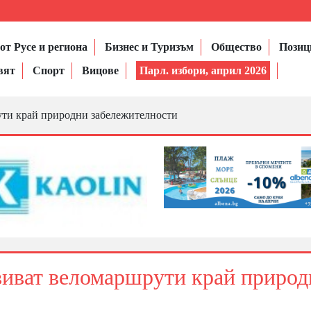
от Русе и региона
Бизнес и Туризъм
Общество
Позиц
вят
Спорт
Вицове
Парл. избори, април 2026
ути край природни забележителности
виват веломаршрути край природ