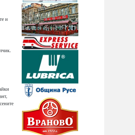
те и
лчик.
айки
ант,
рсените