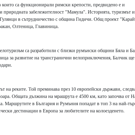
в които са функционирали римски крепости, предвидено е и
и природната забележителност "Мамула". Историята, туризмът и
 Гулянци в сътрудничество с община Гидичи. Общ проект "Карай
ракан, Олтеница, Главиница.
велотуризъм са разработили с близки румънски общини Бяла и Ба
ица за развитие на трансгранични велоприключения, Балчик ще
одари.
т на реките. Той преминава през 10 европейски държави, следв
Лоара. Общата дължина на мрашрута е 4500 км, като започва от Н
а. Маршрутите в България и Румъния попадат в топ 3 на най-тъ
тически дестинации в Европа за любителите на колоезденето.