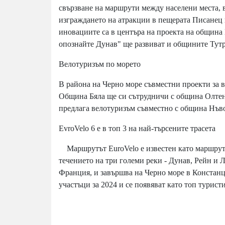
свързване на маршрути между населени места, 
изграждането на атракции в пещерата Писанец 
иновациите са в центъра на проекта на община
опознайте Дунав" ще развиват и общините Тут
Велотуризъм по морето
В района на Черно море съвместни проекти за 
Община Бяла ще си сътрудничи с община Олтен
предлага велотуризъм съвместно с община Нъв
EvroVelo 6 e в топ 3 на най-търсените трасета
Маршрутът EuroVelo е известен като маршрутъ
течението на три големи реки - Дунав, Рейн и 
Франция, и завършва на Черно море в Констанц
участъци за 2024 и се появяват като топ турис