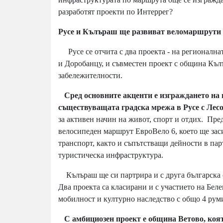
разработят проекти по Интеррег?
Русе и Кълъраш ще развиват веломаршрути 
Русе се отчита с два проекта - на регионална
и Доробанцу, и съвместен проект с община Къ
забележителности.
Сред основните акценти е изграждането на 
съществуващата градска мрежа в Русе с Лес
за активен начин на живот, спорт и отдих. Пр
велосипеден маршрут ЕвроВело 6, което ще заси
транспорт, както и съпътстващи дейности в па
туристическа инфраструктура.
Кълъраш ще си партрира и с друга българска о
Два проекта са класирани и с участието на Беле
мобилност и културно наследство с общо 4 ру
С амбициозен проект е община Ветово, която