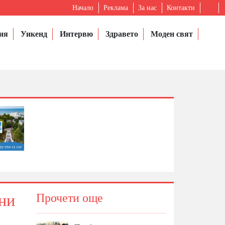
Начало
Реклама
За нас
Контакти
ия
Уикенд
Интервю
Здравето
Моден свят
ни
Прочети още