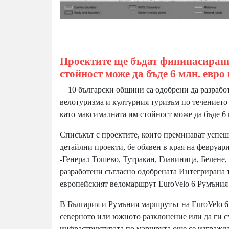
Проектите ще бъдат фининасирани
стойност може да бъде 6 млн. евро
10 български общини са одобрени да разработя
велотуризма и културния туризъм по течението
като максималната им стойност може да бъде 6 
Списъкът с проектите, които преминават успеш
детайлни проекти, бе обявен в края на февруар
-Генерал Тошево, Тутракан, Главиница, Белене, 
разработени съгласно одобрената Интегрирана т
европейският веломаршрут EuroVelo 6 Румъния
В България и Румъния маршрутът на EuroVelo 6 
северното или южното разклонение или да ги с
инфраструктурата по маршрута още се изгражда