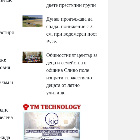
двете престъпни групи
Дунав продължава да
спада- понижение с 3
астиря
см. при водомерен пост
Русе.
Общностният център за
рже
деца и семейства в
ловия
община Сливо поле
изпрати тържествено
изъм и
децата от лятно
училище
здне.
зелена
вижда