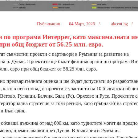
Публикация
04 Март, 2026 /
akcent.bg /
 по програма Интеррег, като максималната и
 при общ бюджет от 56.25 млн. евро.
т съвместни проекти с партньори в Румъния за развитие на
 на р. Дунав. Проектите ще бъдат фининасирани по програма Инт
млн. евро при общ бюджет от 56.25 млн. евро.
но предварителната оценка и ще бъдат допуснати до разработван
и, като в него попадат проекти с участието на 10 български общи
Ветово, Гулянци, Балчик, Бяла (Рс), Оряхово и Русе. Проектите с
ериториална стратегия за този регион, като гръбнакът на стратег
 и България.
обхваща дължина от над 600 км, като туристите могат да предпо
менят, преминавайки през Дунав. В България и Румъния
, като завършването й е една от целите на програмата. Кои общ