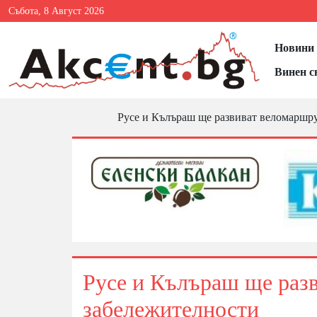
Събота, 8 Август 2026
Новини 
Винен с
Русе и Кълъраш ще развиват веломаршр
Русе и Кълъраш ще раз
забележителности