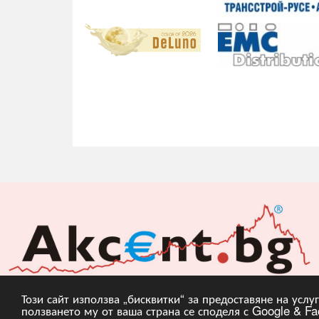
Този сайт използва „бисквитки“ за предоставяне на усл
ползването му от ваша страна се споделя с Google & Fac
Copyright © 2010, 20