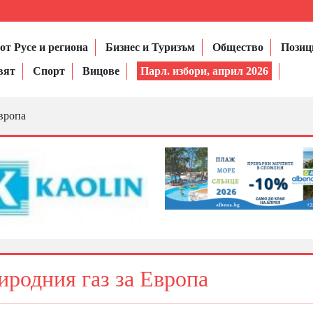
от Русе и региона
Бизнес и Туризъм
Общество
Позиц
вят
Спорт
Вицове
Парл. избори, април 2026
Европа
иродния газ за Европа