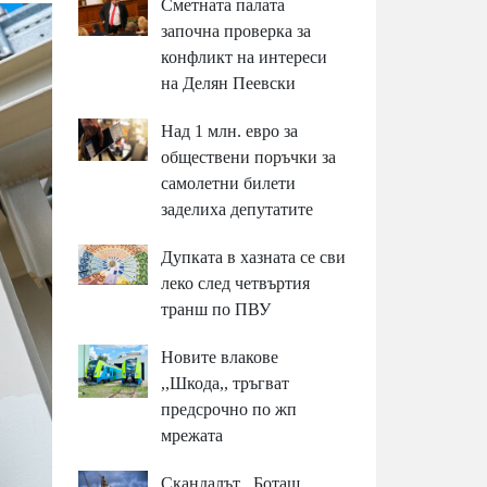
Сметната палата
започна проверка за
конфликт на интереси
на Делян Пеевски
Над 1 млн. евро за
обществени поръчки за
самолетни билети
заделиха депутатите
Дупката в хазната се сви
леко след четвъртия
транш по ПВУ
Новите влакове
,,Шкода,, тръгват
предсрочно по жп
мрежата
Скандалът ,,Боташ,,