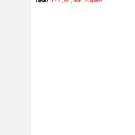
Тагове :
цена
,
газ
,
скок
,
конфликт
,