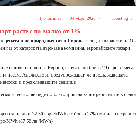
Публикация
04 Март, 2026 /
akcent.bg 
март расте с по-малко от 1%
 в
цената и на природния газ в Европа
. След затварянето на О
ен газ от катарската държавна компания, европейските пазари
е основен еталон за Европа, скочиха до близо 59 евро за мегав
ина насам. Анализатори предупреждават, че продължаващата
е високи и през следващите седмици.
 март, която ще бъде по-благоприятна за потребителите в сравн
дената цена от 32,60 евро/MWh е с близо 27% по-ниска в сравне
8 евро/MWh (87,58 лв./MWh).