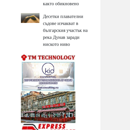
както обикновено
Десетки плавателни
съдове изчакват в
българския участък на
река Дунав заради
ниското ниво