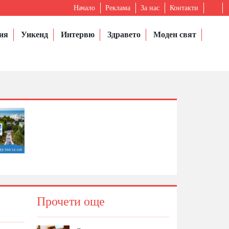
Начало
Реклама
За нас
Контакти
ия
Уикенд
Интервю
Здравето
Моден свят
Прочети още