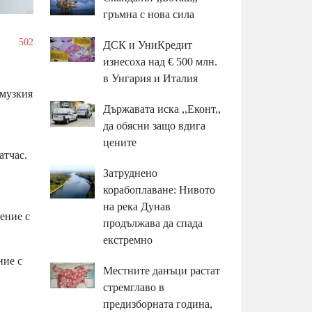
гръмна с нова сила
/
502
ДСК и УниКредит
изнесоха над € 500 млн.
в Унгария и Италия
рмузкия
Държавата иска ,,Еконт,,
да обясни защо вдига
цените
атчас.
Затруднено
корабоплаване: Нивото
на река Дунав
ение с
продължава да спада
екстремно
ние с
Местните данъци растат
стремглаво в
предизборната година,