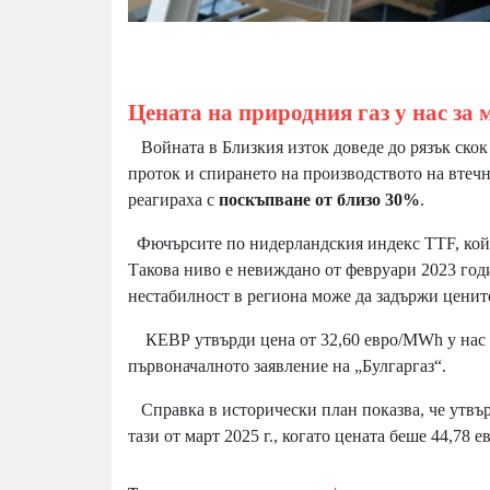
Цената на природния газ у нас за 
Войната в Близкия изток доведе до рязък скок
проток и спирането на производството на втечн
реагираха с
поскъпване от близо 30%
.
Фючърсите по нидерландския индекс TTF, който 
Такова ниво е невиждано от февруари 2023 год
нестабилност в региона може да задържи ценит
КЕВР утвърди цена от 32,60 евро/MWh у нас за
първоначалното заявление на „Булгаргаз“.
Справка в исторически план показва, че утвър
тази от март 2025 г., когато цената беше 44,7