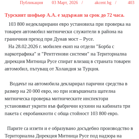
Публикация
03 Март, 2026 /
akcent.bg /
403
Турският шофьор А.А. е задържан за срок до 72 часа.
103 800 недекларирани евро установиха при проверка на
товарен автомобил митнически служители в района на
граничния преход при Дунав мост – Русе.
На 28.02.2026 г. мобилен екип на отдели "Борба с
наркотрафика" и "Рентгенови системи" на Териториална
дирекция Митница Русе спират влизащ в страната товарен
автомобил, пътуващ от Холандия за Турция.
Водачът на автомобила декларирал парични средства в
размер на 20 000 евро, но при извършената щателна
митническа проверка митническите инспектори
установяват укрити във фабрични кухини на кабината три
пакета с евробанкноти с обща стойност 103 800 евро.
Парите са иззети и е образувано досъдебно производство в
Териториална Дирекция Митница Русе под надзора на