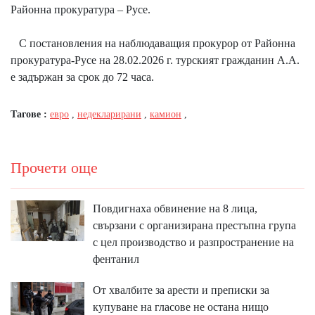
Районна прокуратура – Русе.
С постановления на наблюдаващия прокурор от Районна
прокуратура-Русе на 28.02.2026 г. турският гражданин А.А.
е задържан за срок до 72 часа.
Тагове :
евро
,
недекларирани
,
камион
,
Прочети още
Повдигнаха обвинение на 8 лица,
свързани с организирана престъпна група
с цел производство и разпространение на
фентанил
От хвалбите за арести и преписки за
купуване на гласове не остана нищо