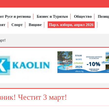
от Русе и региона
Бизнес и Туризъм
Общество
Позиц
вят
Спорт
Вицове
Парл. избори, април 2026
арт!
ник! Честит 3 март!