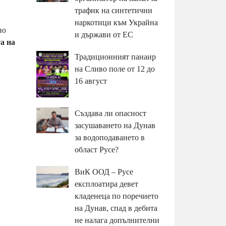
трафик на синтетични
наркотици към Украйна
но
и държави от ЕС
а на
Традиционният панаир
на Сливо поле от 12 до
16 август
Създава ли опасност
засушаването на Дунав
за водоподаването в
област Русе?
ВиК ООД – Русе
експлоатира девет
кладенеца по поречието
на Дунав, спад в дебита
не налага допълнителни