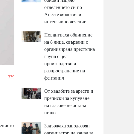
обнови изцяло
отделението си по
Анестезиология и
интензивно лечение
Повдигнаха обвинение
на 8 лица, свързани с
организирана престъпна
група с цел
производство и
разпространение на
/
339
фентанил
От хвалбите за арести и
преписки за купуване
на гласове не остана
нищо
дението
Задържаха заподозрян
организатор на канал за