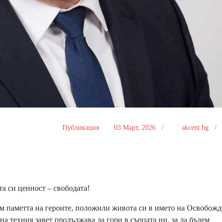
Публикация
03 Март, 2026 /
akcent.bg 
а си ценност – свободата!
м паметта на героите, положили живота си в името на Освобож
а техния завет продължава да гори в сърцата ни, за да бъдем