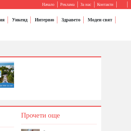
Начало
Реклама
За нас
Контакти
ия
Уикенд
Интервю
Здравето
Моден свят
Прочети още