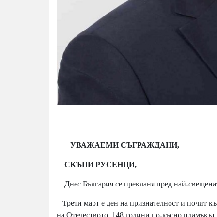
УВАЖАЕМИ СЪГРАЖДАНИ,
СКЪПИ РУСЕНЦИ,
Днес България се прекланя пред най-свещенат
Трети март е ден на признателност и почит къ
на Отечеството. 148 години по-късно пламъкът н